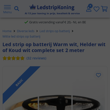
5 jaar garantie
Menu
Al
13
jaar koning in prijs, kwaliteit & service
Gratis verzending vanaf € 20,- NL en BE
Klantbeoordeling 9.1
Home
Diverse leds
Led strips op batterij
Witte led strips op batterij
Voor 23:45 uur besteld,
morgen in huis
Led strip op batterij Warm wit, Helder wit
of Koud wit complete set 2 meter
(
32
reviews
)
BASIC