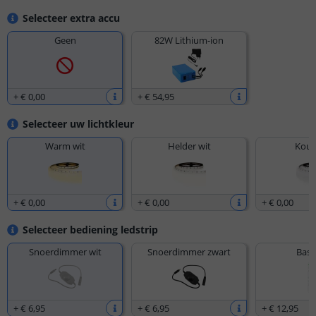
Selecteer extra accu
Geen
82W Lithium-ion
+
€ 0
,
00
+
€ 54
,
95
Selecteer uw lichtkleur
Warm wit
Helder wit
Koud
+
€ 0
,
00
+
€ 0
,
00
+
€ 0
,
00
Selecteer bediening ledstrip
Snoerdimmer wit
Snoerdimmer zwart
Basi
+
€ 6
,
95
+
€ 6
,
95
+
€ 12
,
95