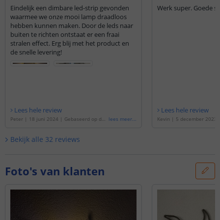
Eindelijk een dimbare led-strip gevonden
Werk super. Goede ser
waarmee we onze mooi lamp draadloos
hebben kunnen maken. Door de leds naar
buiten te richten ontstaat er een fraai
stralen effect. Erg blij met het product en
de snelle levering!
Lees hele review
Lees hele review
Peter
|
18 juni 2024
|
Gebaseerd op de
'
lees meer
...
Kevin
|
5 december 2023
Led strip op batterij Warm wit, Koud wit
p de
'
Led strip op batterij
of Helder wit complete set 1 meter
'
er wit of Koud wit complet
Bekijk alle
32
reviews
Foto's van klanten