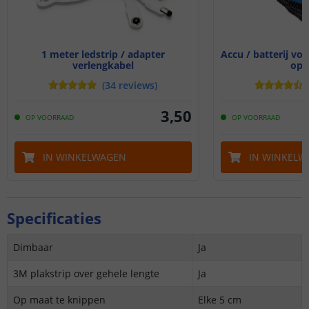
1 meter ledstrip / adapter
Accu / batterij voo
verlengkabel
opl
(
34
reviews
)
3
,
50
OP VOORRAAD
OP VOORRAAD
IN WINKELWAGEN
IN WINKELW
Specificaties
Dimbaar
Ja
3M plakstrip over gehele lengte
Ja
Op maat te knippen
Elke 5 cm