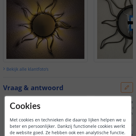
Bekijk alle
klantfoto’s
Vraag & antwoord
Beste , moet ik hierbij nog een
Ik wil in een showcase
Cookies
afstandsbediening bij aan kopen om aan
(batterij) maken en m
en uit te schakelen?
hoek van 90 graden m
Zo ja kan ik met deze afstandsbediening
mogelijk?
Met cookies en technieken die daarop lijken helpen we u
ook dimmen?
Door
Hans
op
dinsdag 22 
beter en persoonlijker. Dankzij functionele cookies werkt
Alvast bedankt
de website goed. Ze hebben ook een analytische functie.
Met onze ledstrips 