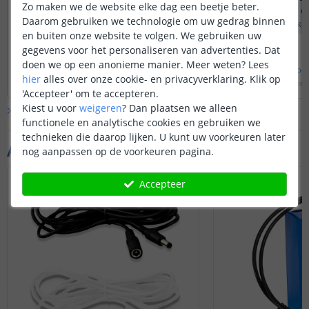
Door
Van
op
zondag 5 januari 2025
Zo maken we de website elke dag een beetje beter.
90 graden maken d
Daarom gebruiken we technologie om uw gedrag binnen
Bij onze warm witte complete sets zit
hoek koppelstukken 
en buiten onze website te volgen. We gebruiken uw
standaard een snoerschakelaar
gegevens voor het personaliseren van advertenties. Dat
meegeleverd. Hiermee kunt u de
verlichting aan/uit zetten door middel
doen we op een anonieme manier.
Meer weten?
Lees
Bekijk
hele
antwoord
Bekijk
hele
antwoo
van een drukknop. Indien u een
hier
alles over onze cookie- en privacyverklaring. Klik op
Door
Levi
op
zondag 5 januari 2025
Door
Danielle
op
woensda
afstandsbediening wilt kunt u deze aan
'Accepteer' om te accepteren.
de rechterkant op de productpagina
Kiest u voor
weigeren
?
Dan plaatsen we alleen
Bekijk alle
Vraag & antwoord
selecteren bij de bedieningen.
functionele en analytische cookies en gebruiken we
technieken die daarop lijken. U kunt uw voorkeuren later
Aanvullende producten
nog aanpassen op de voorkeuren pagina.
Accepteer