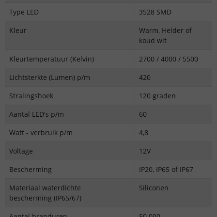
Type LED
3528 SMD
Kleur
Warm, Helder of
koud wit
Kleurtemperatuur (Kelvin)
2700 / 4000
/ 5500
Lichtsterkte (Lumen) p/m
420
Stralingshoek
120 graden
Aantal LED's p/m
60
Watt - verbruik p/m
4,8
Voltage
12V
Bescherming
IP20, IP65 of IP67
Materiaal waterdichte
Siliconen
bescherming (IP65/67)
Aantal branduren
50.000