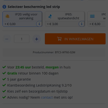
Selecteer bescherming led strip
IP20: veilig voor
IP65:
IP67
aanraking
spatwaterdicht
wat
+
€ 0
,
00
+
€ 3
,
00
+
€ 8
,
00
IN WINKELWAGEN
Productnummer
:
BTCS-WT60-02M
Voor
23:45 uur
besteld,
morgen
in huis
Gratis
retour binnen 100 dagen
5 jaar garantie
Klantbeoordeling LedstripKoning 9.2/10
Kies zelf een bezorgdatum en tijdstip
Advies nodig? Neem
contact
met ons op!