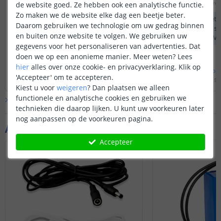
bewegingssensor naast de deze set in
Door
Joël
op
zondag 5 maa
de website goed. Ze hebben ook een analytische functie.
uw winkelwagen te plaatsen.
Zo maken we de website elke dag een beetje beter.
In combinatie met 
Daarom gebruiken we technologie om uw gedrag binnen
controller
is deze st
en buiten onze website te volgen. We gebruiken uw
met de Hue app. Vo
gegevens voor het personaliseren van advertenties. Dat
Google Home heeft
doen we op een anonieme manier.
Meer weten?
Lees
controller
erbij nodi
hier
alles over onze cookie- en privacyverklaring. Klik op
Bekijk
hele
antwoord
Bekijk
hele
antwoo
'Accepteer' om te accepteren.
Door
Sharona
op
donderdag 15 januari 2026
Door
Edwin
op
vrijdag 15
Kiest u voor
weigeren
?
Dan plaatsen we alleen
Disclaimer: mogelijk
functionele en analytische cookies en gebruiken we
Bekijk alle
Vraag & antwoord
uitgebreide functie
technieken die daarop lijken. U kunt uw voorkeuren later
biedt met dit produc
nog aanpassen op de voorkeuren pagina.
zoals aan- en uitze
Aanvullende producten
kleurbediening etc 
Accepteer