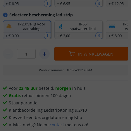
+
€ 6
,
95
+
€ 6
,
95
+
€ 12
,
95
Selecteer bescherming led strip
IP20: veilig voor
IP65:
IP67
aanraking
spatwaterdicht
wat
+
€ 0
,
00
+
€ 3
,
00
+
€ 8
,
00
IN WINKELWAGEN
Productnummer
:
BTCS-WT120-02M
Voor
23:45 uur
besteld,
morgen
in huis
Gratis
retour binnen 100 dagen
5 jaar garantie
Klantbeoordeling LedstripKoning 9.2/10
Kies zelf een bezorgdatum en tijdstip
Advies nodig? Neem
contact
met ons op!