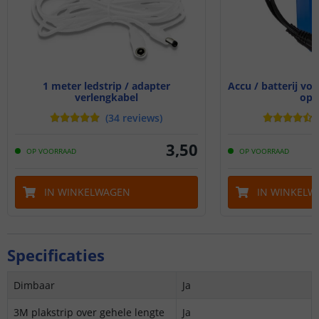
1 meter ledstrip / adapter
Accu / batterij voo
verlengkabel
opl
(
34
reviews
)
3
,
50
OP VOORRAAD
OP VOORRAAD
IN WINKELWAGEN
IN WINKELW
Specificaties
Dimbaar
Ja
3M plakstrip over gehele lengte
Ja