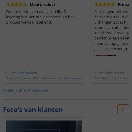
Mooi product
Prima
De site is prima en overzichtelijk. De
Als test gemonteerd o
levering is super snel en correct. En het
geleverd op rol, wel ee
product werkt uitstekend.
uithangen zodat hij be
vooral aan uiteinde. Makkelijk te
installeren, draadloz
perfect. Alleen de lett
handleiding zijn wel 
gelukkig een vergroot
Lees hele review
Lees hele review
Sven
|
24 oktober 2024
|
Gebaseerd op
lees meer
...
Rob Ribberink
|
13 februar
de
'
Led strip op batterij Warm wit, Helder
seerd op de
'
Led strip op 
wit of Koud wit complete set 2 meter Pre
Helder of Koud wit comple
Bekijk alle
11
reviews
mium
'
Premium
'
Foto's van klanten