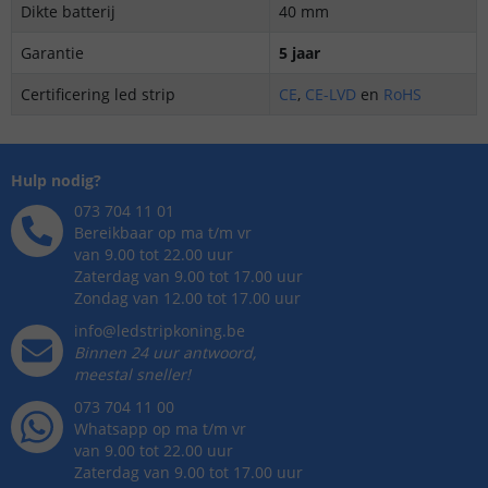
Dikte batterij
40 mm
Garantie
5 jaar
Certificering led strip
CE
,
CE-LVD
en
RoHS
Hulp nodig?
073 704 11 01
Bereikbaar op ma t/m vr
van 9.00 tot 22.00 uur
Zaterdag van 9.00 tot 17.00 uur
Zondag van 12.00 tot 17.00 uur
info@ledstripkoning.be
Binnen 24 uur antwoord,
meestal sneller!
073 704 11 00
Whatsapp op ma t/m vr
van 9.00 tot 22.00 uur
Zaterdag van 9.00 tot 17.00 uur