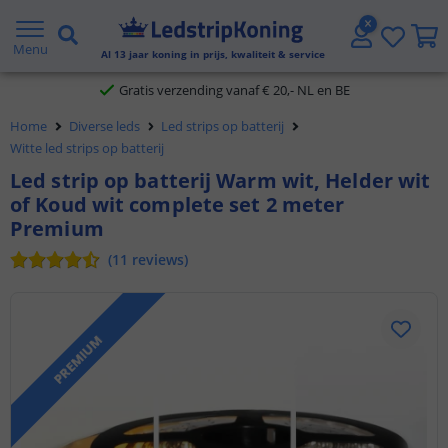
5 jaar garantie
Menu
Gratis verzending vanaf € 20,- NL en BE
Al
13
jaar koning in prijs, kwaliteit & service
Klantbeoordeling 9.1
Home
Diverse leds
Led strips op batterij
Witte led strips op batterij
Voor 23:45 uur besteld,
morgen in huis
Led strip op batterij Warm wit, Helder wit
of Koud wit complete set 2 meter
Premium
(
11
reviews
)
PREMIUM