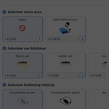
Selecteer extra accu
Geen
82W Lithium-ion
+
€ 0
,
00
+
€ 54
,
95
Selecteer uw lichtkleur
Warm wit
Helder wit
Koud
+
€ 0
,
00
+
€ 0
,
00
+
€ 0
,
00
Selecteer bediening ledstrip
Snoerdimmer wit
Snoerdimmer zwart
Basi