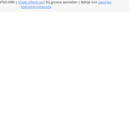
WT60-04M
|
Vraag offerte aan
bij grotere aantallen
|
Bekijk ons
zakelijke
klantenprogramma