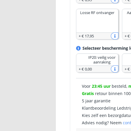
Losse RF ontvanger
Aa
+
€ 17
,
95
+
€ 
Selecteer bescherming l
IP20: veilig voor
aanraking
+
€ 0
,
00
+
€ 
Voor
23:45 uur
besteld,
Gratis
retour binnen 10
5 jaar garantie
Klantbeoordeling Ledstr
Kies zelf een bezorgdatu
Advies nodig? Neem
con