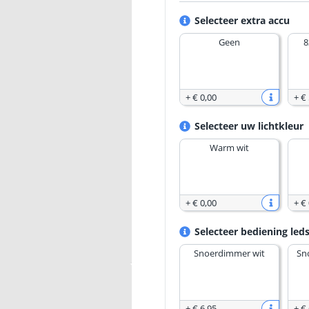
Selecteer extra accu
Geen
8
+
€ 0
,
00
+
€
Selecteer uw lichtkleur
Warm wit
+
€ 0
,
00
+
€ 
Selecteer bediening leds
Snoerdimmer wit
Sn
+
€ 6
,
95
+
€ 