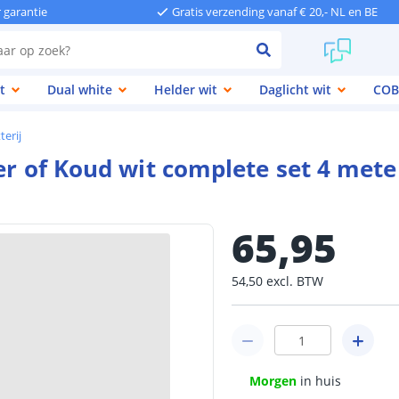
r garantie
Gratis verzending vanaf € 20,- NL en BE
t
Dual white
Helder wit
Daglicht wit
COB
terij
er of Koud wit complete set 4 mete
65
,
95
54
,
50
excl.
BTW
Morgen
in huis