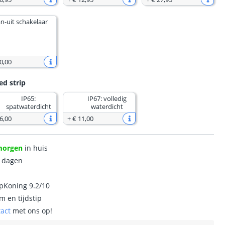
n-uit schakelaar
0
,
00
ed strip
IP65:
IP67: volledig
spatwaterdicht
waterdicht
6
,
00
+
€ 11
,
00
morgen
in huis
0 dagen
ipKoning 9.2/10
m en tijdstip
tact
met ons op!