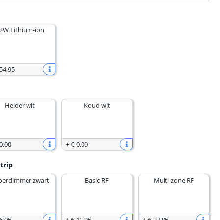
2W Lithium-ion
 54
,
95
Helder wit
Koud wit
0
,
00
+
€ 0
,
00
trip
oerdimmer zwart
Basic RF
Multi-zone RF
6
,
95
+
€ 12
,
95
+
€ 27
,
95