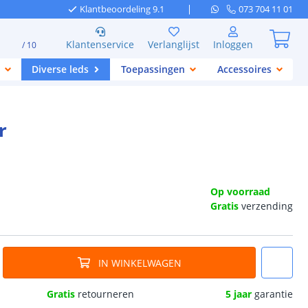
Klantbeoordeling 9.1
073 704 11 01
Klantenservice
Verlanglijst
Inloggen
/ 10
Diverse leds
Toepassingen
Accessoires
r
Op voorraad
Gratis
verzending
IN WINKELWAGEN
Gratis
retourneren
5 jaar
garantie