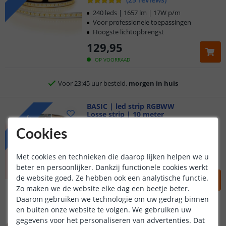
240 leds | 1657 lm | 17W p/m
Voor professionele toepassingen
Hoogste lichtopbrengst
129
,
95
Klantbeoordeling 9.1
OP VOORRAAD
Voor 23:45 uur besteld,
morgen in huis
5 jaar garantie
BASIC | led strip RGBWW
Losse strip | 10 meter
BASIC
Gratis
verzending vanaf € 20,-
(
5
reviews
)
Cookies
36 leds | 1515 lumen | 18W p/m
Klantbeoordeling 9.1
Betaalbare accentverlichting
Met cookies en technieken die daarop lijken helpen we u
Strip voor standaardgebruik
beter en persoonlijker. Dankzij functionele cookies werkt
Voor 23:45 uur besteld,
morgen in huis
114
,
95
de website goed. Ze hebben ook een analytische functie.
Zo maken we de website elke dag een beetje beter.
OP VOORRAAD
Daarom gebruiken we technologie om uw gedrag binnen
PREMIUM | led strip RGBWW
en buiten onze website te volgen. We gebruiken uw
Losse strip | 10 meter
PREMIUM
gegevens voor het personaliseren van advertenties. Dat