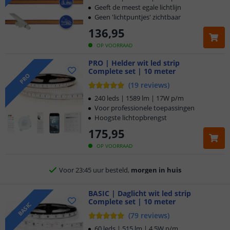
Geeft de meest egale lichtlijn
Geen 'lichtpuntjes' zichtbaar
136
,
95
OP VOORRAAD
PRO | Helder wit led strip
Complete set | 10 meter
PRO
(
19
reviews
)
240 leds | 1589 lm | 17W p/m
Voor professionele toepassingen
Hoogste lichtopbrengst
175
,
95
Klantbeoordeling 9.1
OP VOORRAAD
Voor 23:45 uur besteld,
morgen in huis
5 jaar garantie
BASIC | Daglicht wit led strip
Complete set | 10 meter
BASIC
Gratis
verzending vanaf € 20,-
(
79
reviews
)
60 leds | 515 lm | 4,5W p/m