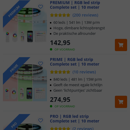
PREMIUM | RGB led strip
Complete set | 10 meter
PREMIUM
(
200
reviews
)
60 leds | 541 lm | 13W p/m
Hoge, dimbare lichtopbrengst
De praktische allrounder
142
,
95
OP VOORRAAD
PRIME | RGB led strip
Complete set | 10 meter
PRIME
(
10
reviews
)
840 leds | 481 lm | 15W p/m
Geeft de meest egale lichtlijn
Geen 'lichtpuntjes' zichtbaar
274
,
95
OP VOORRAAD
PRO | RGB led strip
Complete set | 10 meter
PRO
(
2
reviews
)