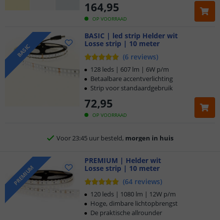
164
,
95
OP VOORRAAD
BASIC | led strip Helder wit
Losse strip | 10 meter
BASIC
(
6
reviews
)
128 leds | 607 lm | 6W p/m
Betaalbare accentverlichting
Strip voor standaardgebruik
72
,
95
Klantbeoordeling 9.1
OP VOORRAAD
Voor 23:45 uur besteld,
morgen in huis
5 jaar garantie
PREMIUM | Helder wit
Losse strip | 10 meter
PREMIUM
Gratis
verzending vanaf € 20,-
(
64
reviews
)
120 leds | 1080 lm | 12W p/m
Klantbeoordeling 9.1
Hoge, dimbare lichtopbrengst
De praktische allrounder