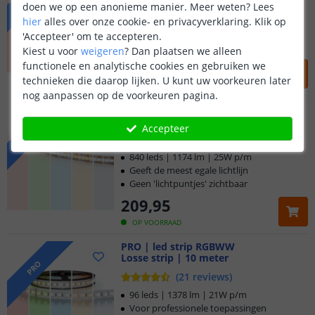
(
24
reviews
)
doen we op een anonieme manier.
Meer weten?
Lees
60 leds | 1009 lm | 17W p/m
hier
alles over onze cookie- en privacyverklaring. Klik op
Hoge, dimbare lichtopbrengst
'Accepteer' om te accepteren.
De praktische allrounder
Kiest u voor
weigeren
?
Dan plaatsen we alleen
182
,
95
functionele en analytische cookies en gebruiken we
technieken die daarop lijken. U kunt uw voorkeuren later
OP VOORRAAD
nog aanpassen op de voorkeuren pagina.
PRIME | led strip RGBWW
Losse strip | 10 meter
PRIME
Accepteer
(
24
reviews
)
840 leds | 1174 lm | 25W p/m
Geeft de meest egale lichtlijn
Geen 'lichtpuntjes' zichtbaar
209
,
95
OP VOORRAAD
PRO | led strip RGBWW
Losse strip | 10 meter
PRO
(
21
reviews
)
96 leds | 1378 lm | 21W p/m
Voor professionele toepassingen