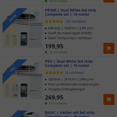
OP VOORRAAD
PRIME | Dual White led strip
Complete set | 10 meter
PRIME
(
32
reviews
)
608 leds | 1849 lm | 23W p/m
Geeft de meest egale lichtlijn
Geen 'lichtpuntjes' zichtbaar
199
,
95
OP VOORRAAD
PRO | Dual White led strip
Complete set | 10 meter
PRO
(
6
reviews
)
320 leds | 2618 lm | 24W p/m
Voor professionele toepassingen
Hoogste lichtopbrengst
269
,
95
OP VOORRAAD
BASIC | Helder wit led strip
Complete set | 10 meter