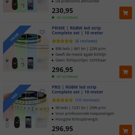
De praktische allrounder
230
,
95
OP VOORRAAD
PRIME | RGBW led strip
Complete set | 10 meter
PRIME
(
6
reviews
)
896 leds | 861 lm | 22W p/m
Geeft de meest egale lichtlijn
Geen 'lichtpuntjes' zichtbaar
296
,
95
OP VOORRAAD
PRO | RGBW led strip
Complete set | 10 meter
PRO
(
10
reviews
)
96 leds | 1231 lm | 25W p/m
Voor professionele toepassingen
Hoogste lichtopbrengst
296
,
95
Klantbeoordeling 9.1