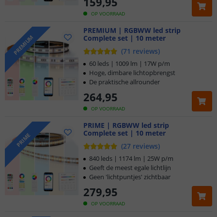
159
,
95
OP VOORRAAD
PREMIUM | RGBWW led strip
Complete set | 10 meter
PREMIUM
(
71
reviews
)
60 leds | 1009 lm | 17W p/m
Hoge, dimbare lichtopbrengst
De praktische allrounder
264
,
95
OP VOORRAAD
PRIME | RGBWW led strip
Complete set | 10 meter
PRIME
(
27
reviews
)
840 leds | 1174 lm | 25W p/m
Geeft de meest egale lichtlijn
Geen 'lichtpuntjes' zichtbaar
279
,
95
OP VOORRAAD