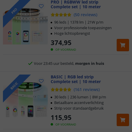
PRO | RGBWW led strip
Complete set | 10 meter
PRO
(
50
reviews
)
96 leds | 1378 lm | 21W p/m
Voor professionele toepassingen
Hoge lichtopbrengst
374
,
95
Klantbeoordeling 9.1
OP VOORRAAD
Voor 23:45 uur besteld,
morgen in huis
5 jaar garantie
BASIC | RGB led strip
Complete set | 10 meter
BASIC
Gratis
verzending vanaf € 20,-
(
161
reviews
)
30 leds | 236 lumen | 8W p/m
Klantbeoordeling 9.1
Betaalbare accentverlichting
Strip voor standaardgebruik
Voor 23:45 uur besteld,
morgen in huis
115
,
95
OP VOORRAAD