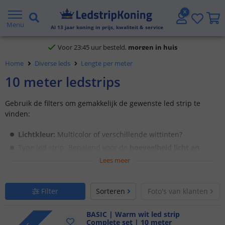
Klantbeoordeling 9.1
Menu
Al
13
jaar koning in prijs, kwaliteit & service
Voor 23:45 uur besteld,
morgen in huis
5 jaar garantie
Home
Diverse leds
Lengte per meter
10 meter ledstrips
Gratis verzending vanaf € 20,- NL en BE
Gebruik de filters om gemakkelijk de gewenste led strip te
Klantbeoordeling 9.1
vinden:
Voor 23:45 uur besteld,
morgen in huis
Lichtkleur:
Multicolor of verschillende wittinten?
Type led strip: Bepalend voor de
hoeveelheid licht
en
straling
die je nodig hebt.
Lees meer
Losse strip
of toch liever een
complete set
? Een complete
set bevat alle benodigdheden om de led strip aan te
Filter
Sorteren
Foto's van klanten
sluiten.
Ben je op zoek naar een krachtige oplossing om uitgebreide
BASIC | Warm wit led strip
Complete set | 10 meter
ruimtes te verlichten? Een
10 meter led strip
is perfect voor het