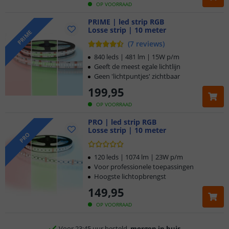
OP VOORRAAD
PRIME | led strip RGB
Losse strip | 10 meter
PRIME
(
7
reviews
)
840 leds | 481 lm | 15W p/m
Geeft de meest egale lichtlijn
Geen 'lichtpuntjes' zichtbaar
199
,
95
OP VOORRAAD
PRO | led strip RGB
Losse strip | 10 meter
PRO
120 leds | 1074 lm | 23W p/m
Voor professionele toepassingen
Hoogste lichtopbrengst
149
,
95
Klantbeoordeling 9.1
OP VOORRAAD
Voor 23:45 uur besteld,
morgen in huis