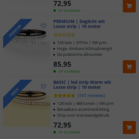
72
,
95
OP VOORRAAD
PREMIUM | Daglicht wit
Losse strip | 10 meter
PREMIUM
120 leds | 979 lm | 9W p/m
Hoge, dimbare lichtopbrengst
De praktische allrounder
85
,
95
OP VOORRAAD
BASIC | led strip Warm wit
Losse strip | 10 meter
BASIC
(
197
reviews
)
128 leds | 488 lumen | 6W p/m
Betaalbare accentverlichting
Strip voor standaardgebruik
72
,
95
OP VOORRAAD