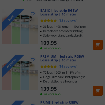
5 jaar garantie
BASIC | led strip RGBW
Losse strip | 10 meter
BASIC
Gratis
verzending vanaf € 20,-
(
13
reviews
)
36 leds | 498 lumen | 10W p/m
Klantbeoordeling 9.1
Betaalbare accentverlichting
Strip voor standaardgebruik
Voor 23:45 uur besteld,
morgen in huis
109
,
95
OP VOORRAAD
PREMIUM | led strip RGBW
Losse strip | 10 meter
PREMIUM
(
56
reviews
)
72 leds | 905 lm | 18W p/m
Hoge, dimbare lichtopbrengst
De praktische allrounder
139
,
95
OP VOORRAAD
PRIME | led strip RGBW