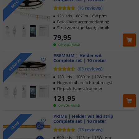
BASIC
(
16
reviews
)
128 leds | 607 lm | 6W p/m
Betaalbare accentverlichting
Strip voor standaardgebruik
79
,
95
OP VOORRAAD
PREMIUM | Helder wit
Complete set | 10 meter
PREMIUM
(
63
reviews
)
120 leds | 1080 lm | 12W p/m
Hoge, dimbare lichtopbrengst
De praktische allrounder
121
,
95
OP VOORRAAD
PRIME | Helder wit led strip
Complete set | 10 meter
PRIME
(
13
reviews
)
600 leds | 1125 lm | 15W p/m