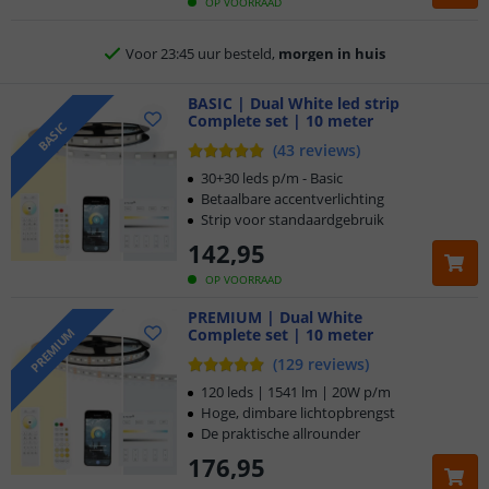
OP VOORRAAD
Voor 23:45 uur besteld,
morgen in huis
5 jaar garantie
BASIC | Dual White led strip
Complete set | 10 meter
BASIC
Gratis
verzending vanaf € 20,-
(
43
reviews
)
30+30 leds p/m - Basic
Klantbeoordeling 9.1
Betaalbare accentverlichting
Strip voor standaardgebruik
Voor 23:45 uur besteld,
morgen in huis
142
,
95
OP VOORRAAD
PREMIUM | Dual White
Complete set | 10 meter
PREMIUM
(
129
reviews
)
120 leds | 1541 lm | 20W p/m
Hoge, dimbare lichtopbrengst
De praktische allrounder
176
,
95