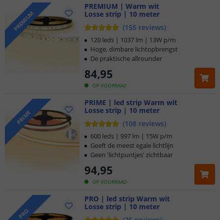
PREMIUM | Warm wit
Losse strip | 10 meter
PREMIUM
(
155
reviews
)
120 leds | 1037 lm | 13W p/m
Hoge, dimbare lichtopbrengst
De praktische allrounder
84
,
95
OP VOORRAAD
PRIME | led strip Warm wit
Losse strip | 10 meter
PRIME
(
108
reviews
)
600 leds | 997 lm | 15W p/m
Geeft de meest egale lichtlijn
Geen 'lichtpuntjes' zichtbaar
94
,
95
OP VOORRAAD
PRO | led strip Warm wit
Losse strip | 10 meter
PRO
(
25
reviews
)