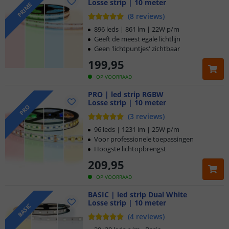
Losse strip | 10 meter
PRIME
(
8
reviews
)
896 leds | 861 lm | 22W p/m
Geeft de meest egale lichtlijn
Geen 'lichtpuntjes' zichtbaar
199
,
95
OP VOORRAAD
PRO | led strip RGBW
Losse strip | 10 meter
PRO
(
3
reviews
)
96 leds | 1231 lm | 25W p/m
Voor professionele toepassingen
Hoogste lichtopbrengst
209
,
95
OP VOORRAAD
BASIC | led strip Dual White
Losse strip | 10 meter
BASIC
(
4
reviews
)