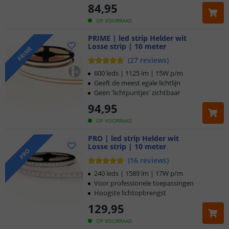
Voor 23:45 uur besteld,
morgen in huis
84
,
95
OP VOORRAAD
PRIME | led strip Helder wit
Losse strip | 10 meter
PRIME
(
27
reviews
)
600 leds | 1125 lm | 15W p/m
Geeft de meest egale lichtlijn
Geen 'lichtpuntjes' zichtbaar
94
,
95
OP VOORRAAD
PRO | led strip Helder wit
Losse strip | 10 meter
PRO
(
16
reviews
)
240 leds | 1589 lm | 17W p/m
Voor professionele toepassingen
Hoogste lichtopbrengst
129
,
95
OP VOORRAAD