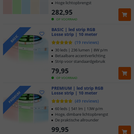
Hoge lichtopbrengst
282
,
95
OP VOORRAAD
BASIC | led strip RGB
Losse strip | 10 meter
BASIC
(
19
reviews
)
30 leds | 236 lumen | 8W p/m
Betaalbare accentverlichting
Strip voor standaardgebruik
79
,
95
OP VOORRAAD
PREMIUM | led strip RGB
Losse strip | 10 meter
PREMIUM
(
49
reviews
)
60 leds | 541 lm | 13W p/m
Hoge, dimbare lichtopbrengst
De praktische allrounder
99
,
95