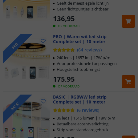
Geeft de meest egale lichtlijn
Geen 'lichtpuntjes' zichtbaar
136
,
95
OP VOORRAAD
PRO | Warm wit led strip
Complete set | 10 meter
PRO
(
64
reviews
)
240 leds | 1657 lm | 17W p/m
Voor professionele toepassingen
Hoogste lichtopbrengst
175
,
95
OP VOORRAAD
BASIC | RGBWW led strip
Complete set | 10 meter
BASIC
(
6
reviews
)
36 leds | 1515 lumen | 18W p/m
Betaalbare accentverlichting
Strip voor standaardgebruik