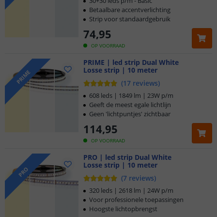
30+30 leds p/m - Basic
Betaalbare accentverlichting
Strip voor standaardgebruik
74
,
95
OP VOORRAAD
PRIME | led strip Dual White
Losse strip | 10 meter
PRIME
(
17
reviews
)
608 leds | 1849 lm | 23W p/m
Geeft de meest egale lichtlijn
Geen 'lichtpuntjes' zichtbaar
114
,
95
OP VOORRAAD
PRO | led strip Dual White
Losse strip | 10 meter
PRO
(
7
reviews
)
320 leds | 2618 lm | 24W p/m
Voor professionele toepassingen
Hoogste lichtopbrengst