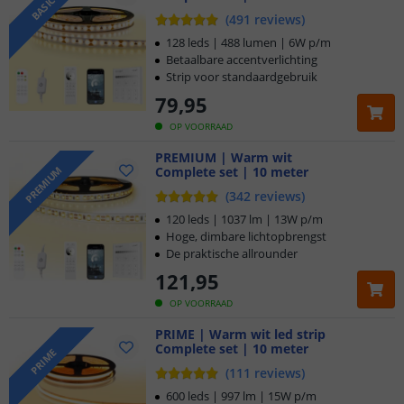
BASIC
creëren van
lange, doorlopende lichtlijnen
zonder
(
491
reviews
)
onderbreking. Ideaal voor grote kamers, lange gangen, rondom
128 leds | 488 lumen | 6W p/m
plafonds of voor projecten waarbij veel lengte gewenst is. Deze
Betaalbare accentverlichting
lengte is uitermate geschikt voor
opvallende accentverlichting
,
Strip voor standaardgebruik
sfeervolle ambiance of praktische verlichting
in grotere woon-
79
,
95
of werkruimtes
.
OP VOORRAAD
PREMIUM | Warm wit
Complete set | 10 meter
PREMIUM
(
342
reviews
)
120 leds | 1037 lm | 13W p/m
Hoge, dimbare lichtopbrengst
De praktische allrounder
121
,
95
OP VOORRAAD
PRIME | Warm wit led strip
Complete set | 10 meter
PRIME
(
111
reviews
)
600 leds | 997 lm | 15W p/m