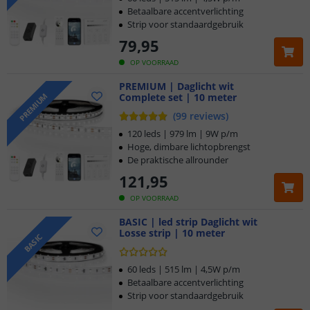
Klantbeoordeling 9.1
Betaalbare accentverlichting
Strip voor standaardgebruik
Voor 23:45 uur besteld,
morgen in huis
79
,
95
OP VOORRAAD
PREMIUM | Daglicht wit
Complete set | 10 meter
PREMIUM
(
99
reviews
)
120 leds | 979 lm | 9W p/m
Hoge, dimbare lichtopbrengst
De praktische allrounder
121
,
95
OP VOORRAAD
BASIC | led strip Daglicht wit
Losse strip | 10 meter
BASIC
60 leds | 515 lm | 4,5W p/m
Betaalbare accentverlichting
Strip voor standaardgebruik