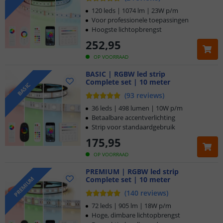
120 leds | 1074 lm | 23W p/m
Voor professionele toepassingen
Hoogste lichtopbrengst
252
,
95
OP VOORRAAD
BASIC | RGBW led strip
Complete set | 10 meter
BASIC
(
93
reviews
)
36 leds | 498 lumen | 10W p/m
Betaalbare accentverlichting
Strip voor standaardgebruik
175
,
95
OP VOORRAAD
PREMIUM | RGBW led strip
Complete set | 10 meter
PREMIUM
(
140
reviews
)
72 leds | 905 lm | 18W p/m
Hoge, dimbare lichtopbrengst