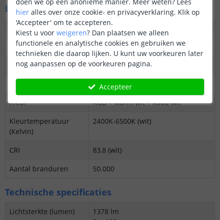
doen we op een anonieme manier.
Meer weten?
Lees
LED's en licht
hier
alles over onze cookie- en privacyverklaring. Klik op
'Accepteer' om te accepteren.
Aantal LED's p/m
96
Kiest u voor
weigeren
?
Dan plaatsen we alleen
functionele en analytische cookies en gebruiken we
Type LED
5050 SMD 5-in-1
technieken die daarop lijken. U kunt uw voorkeuren later
nog aanpassen op de voorkeuren pagina.
Merk LED
Epistar
Stralingshoek
120 graden
Accepteer
Kleur
RGB + warm wit + koud wit
Kleurtemperatuur
2400K-6500K (wit)
(Kelvin)
CRI
83,8 (wit)
Aantal branduren
50.000
Technische specificaties
Lichtsterkte (lumen)
1378 lm