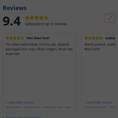
Reviews
9.4
Gebaseerd op
3
reviews
Het doet het!
Ledverl
19 meter kabel bleek 10+9 te zijn. Dubbel
Werkt perfect. makkeli
gepriegel voor mijn dikke vingers. Maar het
Mooi licht
doet het!
Lees hele review
Lees hele review
Aart Wijnen
|
24 april 2022
|
Gebaseerd
lees meer
...
Raymond Coronel
|
18 me
op de
'
19 meter RGBWW led strip | comp
eerd op de
'
20 meter RGBW
lete set | Pro 96 leds p/m
'
complete set | Pro 96 led
Bekijk alle
3
reviews