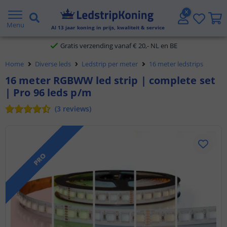
5 jaar garantie
Menu
Al
13
jaar koning in prijs, kwaliteit & service
Gratis verzending vanaf € 20,- NL en BE
Home
Diverse leds
Ledstrip per meter
16 meter ledstrips
Klantbeoordeling 9.1
16 meter RGBWW led strip | complete set
| Pro 96 leds p/m
Voor 23:45 uur besteld,
morgen in huis
(
3
reviews
)
PRO