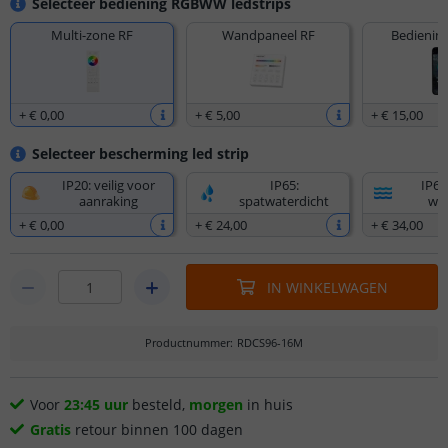
Selecteer bediening RGBWW ledstrips
Multi-zone RF
Wandpaneel RF
Bediening
+
€ 0
,
00
+
€ 5
,
00
+
€ 15
,
00
Selecteer bescherming led strip
IP20: veilig voor
IP65:
IP67
aanraking
spatwaterdicht
wat
+
€ 0
,
00
+
€ 24
,
00
+
€ 34
,
00
IN WINKELWAGEN
Productnummer
:
RDCS96-16M
Voor
23:45 uur
besteld,
morgen
in huis
Gratis
retour binnen 100 dagen