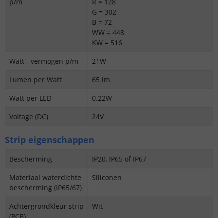
p/m
R = 128
G = 302
B = 72
WW = 448
KW = 516
Watt - vermogen p/m
21W
Lumen per Watt
65 lm
Watt per LED
0.22W
Voltage (DC)
24V
Strip eigenschappen
Bescherming
IP20, IP65 of IP67
Materiaal waterdichte
Siliconen
bescherming (IP65/67)
Achtergrondkleur strip
Wit
(PCB)