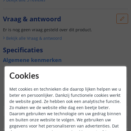
Vraag & antwoord
Er is nog geen vraag gesteld over dit product.
Bekijk alle
Vraag & antwoord
Specificaties
Algemene kenmerken
Dimbaar
Ja
Cookies
3M plakstrip over de
Ja
gehele lengte
Met cookies en technieken die daarop lijken helpen we u
beter en persoonlijker. Dankzij functionele cookies werkt
Garantie
5 jaar
de website goed. Ze hebben ook een analytische functie.
Zo maken we de website elke dag een beetje beter.
Op maat te knippen
elke 6,25 cm
Daarom gebruiken we technologie om uw gedrag binnen
en buiten onze website te volgen. We gebruiken uw
Datasheet
Download
gegevens voor het personaliseren van advertenties. Dat