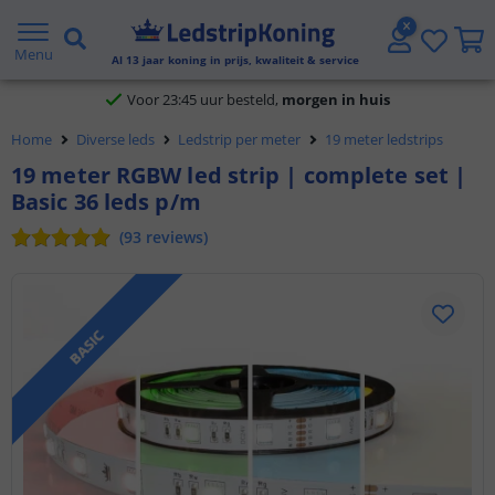
Klantbeoordeling 9.1
Menu
Al
13
jaar koning in prijs, kwaliteit & service
Voor 23:45 uur besteld,
morgen in huis
Home
Diverse leds
Ledstrip per meter
19 meter ledstrips
19 meter RGBW led strip | complete set |
Basic 36 leds p/m
(
93
reviews
)
BASIC