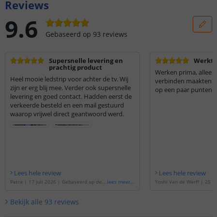
Reviews
9.6
Gebaseerd op
93
reviews
Supersnelle levering en
Werkt 
prachtig product
Werken prima, alleen
Heel mooie ledstrip voor achter de tv. Wij
verbinden maakten nie
zijn er erg blij mee. Verder ook supersnelle
op een paar punten
levering en goed contact. Hadden eerst de
verkeerde besteld en een mail gestuurd
waarop vrijwel direct geantwoord werd.
Lees hele review
Lees hele review
Petra
|
17 juli 2026
|
Gebaseerd op de
'
lees meer
...
Yoshi Van de Werff
|
25 d
7 meter RGBW led strip | complete set |
|
Gebaseerd op de
'
3 mete
Basic 36 leds p/m
'
ip | complete set | Basic 
Bekijk alle
93
reviews