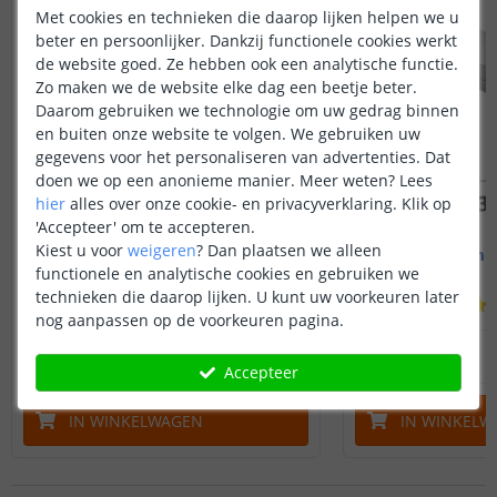
Met cookies en technieken die daarop lijken helpen we u
beter en persoonlijker. Dankzij functionele cookies werkt
de website goed. Ze hebben ook een analytische functie.
Zo maken we de website elke dag een beetje beter.
Daarom gebruiken we technologie om uw gedrag binnen
en buiten onze website te volgen. We gebruiken uw
gegevens voor het personaliseren van advertenties. Dat
doen we op een anonieme manier.
Meer weten?
Lees
hier
alles over onze cookie- en privacyverklaring. Klik op
'Accepteer' om te accepteren.
Kiest u voor
weigeren
?
Dan plaatsen we alleen
Led strip profiel breed
1M - compl
19 mm - compleet 1M
Opbouw - br
functionele en analytische cookies en gebruiken we
technieken die daarop lijken. U kunt uw voorkeuren later
(
8
reviews
)
nog aanpassen op de voorkeuren pagina.
14
,
95
OP VOORRAAD
OP VOORRAAD
Accepteer
IN WINKELWAGEN
IN WINKELW