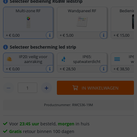
Selecteer bediening RGBW ledstrip
Multi-zone RF
Wandpaneel RF
Bediening
+
€ 0
,
00
+
€ 5
,
00
+
€ 15
,
00
Selecteer bescherming led strip
IP20: veilig voor
IP65:
IP67
aanraking
spatwaterdicht
wat
+
€ 0
,
00
+
€ 28
,
50
+
€ 38
,
50
IN WINKELWAGEN
Productnummer
:
RWCS36-19M
Voor
23:45 uur
besteld,
morgen
in huis
Gratis
retour binnen 100 dagen