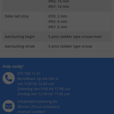
IP65: 14 mm
IP67: 14 mm
Dikte led strip
IP20: 2 mm
IP65: 6 mm
IP67: 6 mm
Aansluiting begin
5-pins stekker type vrouw+man
Aansluiting einde
5-pins stekker type vrouw
Hulp nodig?
073 704 11 01
Bereikbaar op ma t/m vr
van 9.00 tot 22.00 uur
Zaterdag van 9.00 tot 17.00 uur
Zondag van 12.00 tot 17.00 uur
info@ledstripkoning.be
Binnen 24 uur antwoord,
meestal sneller!