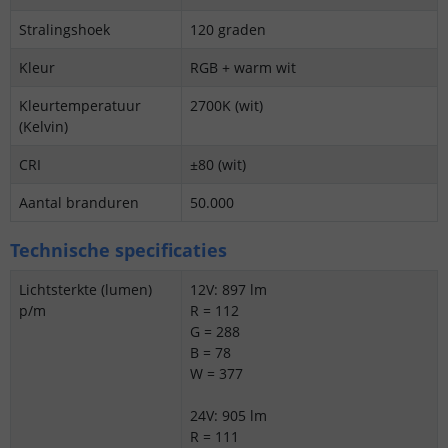
Stralingshoek
120 graden
Kleur
RGB + warm wit
Kleurtemperatuur
2700K (wit)
(Kelvin)
CRI
±80 (wit)
Aantal branduren
50.000
Technische specificaties
Lichtsterkte (lumen)
12V: 897 lm
p/m
R = 112
G = 288
B = 78
W = 377
24V: 905 lm
R = 111