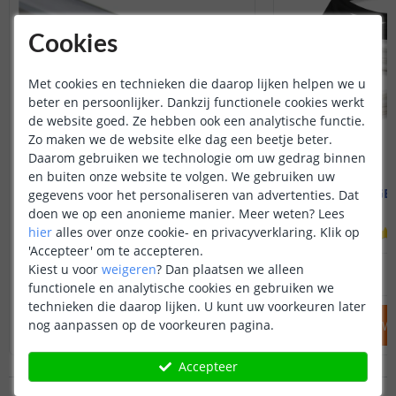
Cookies
Met cookies en technieken die daarop lijken helpen we u
beter en persoonlijker. Dankzij functionele cookies werkt
de website goed. Ze hebben ook een analytische functie.
Zo maken we de website elke dag een beetje beter.
Daarom gebruiken we technologie om uw gedrag binnen
en buiten onze website te volgen. We gebruiken uw
1M - compleet profiel
2,5 meter RGB
gegevens voor het personaliseren van advertenties. Dat
Inbouw - smal en laag
doen we op een anonieme manier.
Meer weten?
Lees
hier
alles over onze cookie- en privacyverklaring. Klik op
(
19
reviews
)
'Accepteer' om te accepteren.
12
,
95
Kiest u voor
weigeren
?
Dan plaatsen we alleen
OP VOORRAAD
OP VOORRAAD
functionele en analytische cookies en gebruiken we
technieken die daarop lijken. U kunt uw voorkeuren later
nog aanpassen op de voorkeuren pagina.
IN WINKELWAGEN
IN WINKELW
Accepteer