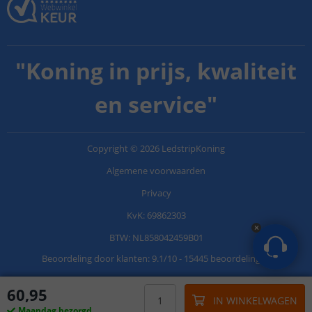
"
Koning in prijs, kwaliteit
en service
"
Copyright
©
2026
LedstripKoning
Algemene voorwaarden
Privacy
KvK: 69862303
BTW: NL858042459B01
Beoordeling door klanten:
9.1
/
10
-
15445 beoordelingen
60
,
95
IN WINKELWAGEN
Maandag bezorgd