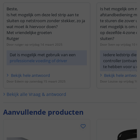
Beste,
Is het mogelijk om m
Is het mogelijk om deze led strip aan te
afstandbediening mee
sluiten op netstroom zonder stekker, zo ja
te sturen die zover ui
wat moet ik hiervoor doen?
niet mogelijk is om de
Met vriendelijke groeten
op dezelfde 4-zone co
Rutger
sluiten?
Door
rutger
op
vrijdag 14 maart 2025
Door
Sven
op
vrijdag 10 fe
Dat is mogelijk met gebruik van een
Iedere ledstrip dien
professionele voeding of driver
controller (ontvang
te hebben voor u d
aan de 4-zone bedie
Bekijk
hele
antwoord
Bekijk
hele
antwoo
controller kunt u d
Door
Edwin
op
zaterdag 15 maart 2025
Door
Louise
op
vrijdag 10 
bediening aansture
Bekijk alle
Vraag & antwoord
Aanvullende producten