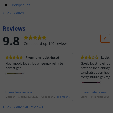
Bekijk alle
s
Bekijk alle
s
Reviews
9.8
Gebaseerd op
140
reviews
Premium ledstripset
Ledstri
Heel mooie ledstrips en gemakkelijk te
Goeie ledstrip eindelij
bevestigen.
Afstandsbediening we
te whatsappen heb i
toegestuurd gekregen
Lees hele review
Lees hele review
Marleen
|
5 augustus 2026
|
Gebaseerd
lees meer
...
Bjane
|
14 januari 2026
|
op de
'
3 meter RGBW led strip | complet
de
'
1 meter RGBW led strip
e set | Premium 72 leds p/m
'
et | Premium 72 leds p/m
'
Bekijk alle
140
reviews