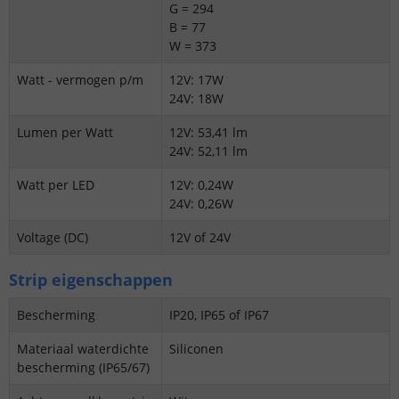
G = 294
B = 77
W = 373
Watt - vermogen p/m
12V: 17W
24V: 18W
Lumen per Watt
12V: 53,41 lm
24V: 52,11 lm
Watt per LED
12V: 0,24W
24V: 0,26W
Voltage (DC)
12V of 24V
Strip eigenschappen
Bescherming
IP20, IP65 of IP67
Materiaal waterdichte
Siliconen
bescherming (IP65/67)