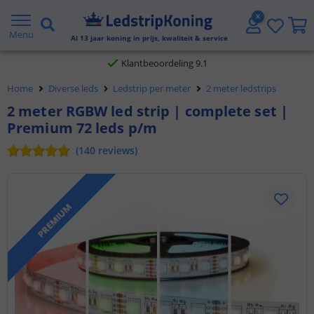
Gratis verzending vanaf € 20,- NL en BE
Menu
Al
13
jaar koning in prijs, kwaliteit & service
Klantbeoordeling 9.1
Voor 23:45 uur besteld,
morgen in huis
Home
Diverse leds
Ledstrip per meter
2 meter ledstrips
2 meter RGBW led strip | complete set |
Premium 72 leds p/m
(
140
reviews
)
PREMIUM