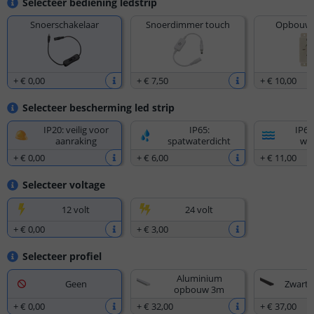
Selecteer bediening ledstrip
Snoerschakelaar
Snoerdimmer touch
Opbouw 
+
€ 0
,
00
+
€ 7
,
50
+
€ 10
,
00
Selecteer bescherming led strip
IP20: veilig voor
IP65:
IP67
aanraking
spatwaterdicht
wat
+
€ 0
,
00
+
€ 6
,
00
+
€ 11
,
00
Selecteer voltage
12 volt
24 volt
+
€ 0
,
00
+
€ 3
,
00
Selecteer profiel
Aluminium
Geen
Zwart
opbouw 3m
+
€ 0
,
00
+
€ 32
,
00
+
€ 37
,
00