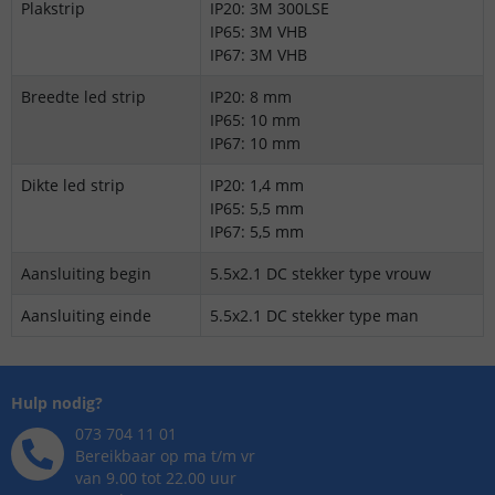
Plakstrip
IP20: 3M 300LSE
IP65: 3M VHB
IP67: 3M VHB
Breedte led strip
IP20: 8 mm
IP65: 10 mm
IP67: 10 mm
Dikte led strip
IP20: 1,4 mm
IP65: 5,5 mm
IP67: 5,5 mm
Aansluiting begin
5.5x2.1 DC stekker type vrouw
Aansluiting einde
5.5x2.1 DC stekker type man
Hulp nodig?
073 704 11 01
Bereikbaar op ma t/m vr
van 9.00 tot 22.00 uur