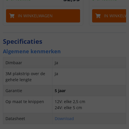
IN WINKELWAGEN
IN WINKELW
Specificaties
Algemene kenmerken
Dimbaar
Ja
3M plakstrip over de
Ja
gehele lengte
Garantie
5 jaar
Op maat te knippen
12V: elke 2,5 cm
24V: elke 5 cm
Datasheet
Download