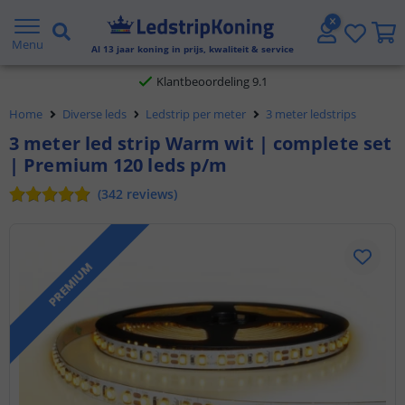
Gratis verzending vanaf € 20,- NL en BE
Menu
Al
13
jaar koning in prijs, kwaliteit & service
Klantbeoordeling 9.1
Home
Diverse leds
Ledstrip per meter
3 meter ledstrips
Voor 23:45 uur besteld,
morgen in huis
3 meter led strip Warm wit | complete set
| Premium 120 leds p/m
(
342
reviews
)
PREMIUM