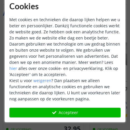
Cookies
Aanvullende producten
Met cookies en technieken die daarop lijken helpen we u
beter en persoonlijker. Dankzij functionele cookies werkt
de website goed. Ze hebben ook een analytische functie.
Zo maken we de website elke dag een beetje beter.
Daarom gebruiken we technologie om uw gedrag binnen
en buiten onze website te volgen. We gebruiken uw
gegevens voor het personaliseren van advertenties. Dat
doen we op een anonieme manier.
Meer weten?
Lees
hier
alles over onze cookie- en privacyverklaring. Klik op
'Accepteer' om te accepteren.
Kiest u voor
weigeren
?
Dan plaatsen we alleen
functionele en analytische cookies en gebruiken we
technieken die daarop lijken. U kunt uw voorkeuren later
nog aanpassen op de voorkeuren pagina.
3M - compleet profiel
3M - compl
Inbouw - smal en laag
Inbouw - s
Accepteer
(
5
reviews
)
32
,
95
OP VOORRAAD
OP VOORRAAD