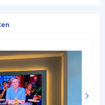
IP67: 3M VHB
rip
IP20: 12 mm
IP65: 14 mm
IP67: 14 mm
ten
IP20: 2 mm
IP65: 6 mm
IP67: 6 mm
gin
5-pins stekker type vrouw+man
nde
5-pins stekker type vrouw