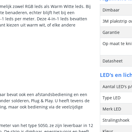
amelijk zowel RGB leds als Warm Witte leds. Bij
Dimbaar
te benaderen, echter blijft het bij een
-1 leds per meter. Deze 4-in-1 leds bevatten
3M plakstrip o
nt kiezen uit warm wit, of elke andere
Garantie
Op maat te kn
Datasheet
LED's en lic
Aantal LED's p
maar bevat ook een afstandsbediening en een
Type LED
nder solderen, Plug & Play. U heeft tevens de
ng, maar ook bediening via de veelzijdige
Merk LED
Stralingshoek
 meter van het type 5050, ze zijn leverbaar in 12
Kleur
n. De strip is dimbaar, energiezuinig en heeft