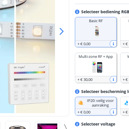
Selecteer bediening RGB
Basic RF
+
€ 0
,
00
+
€
Multi-zone RF + App
+
€ 30
,
00
+
€
Selecteer bescherming l
IP20: veilig voor
aanraking
+
€ 0
,
00
+
€ 
Selecteer voltage