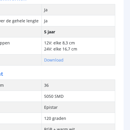
Ja
ver de gehele lengte
Ja
5 jaar
ippen
12V: elke 8,3 cm
24V: elke 16,7 cm
Download
ht
/m
36
5050 SMD
Epistar
120 graden
RGB + warm wit