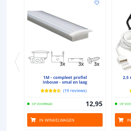
1M - compleet profiel
2,5
Inbouw - smal en laag
(
19
reviews
)
12
,
95
OP VOORRAAD
OP VOO
IN WINKELWAGEN
I