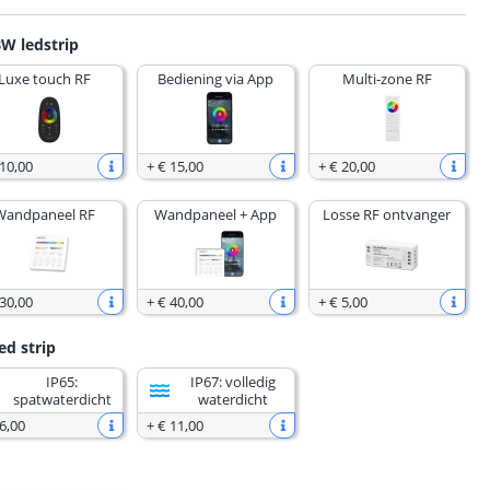
W ledstrip
Luxe touch RF
Bediening via App
Multi-zone RF
 10
,
00
+
€ 15
,
00
+
€ 20
,
00
Wandpaneel RF
Wandpaneel + App
Losse RF ontvanger
 30
,
00
+
€ 40
,
00
+
€ 5
,
00
ed strip
IP65:
IP67: volledig
spatwaterdicht
waterdicht
6
,
00
+
€ 11
,
00