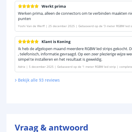
Werkt prima
Werken prima, alleen de connectors om te verbinden maakten nie
punten
Yoshi Van de Werff
|
25 december 2025
|
Gebaseerd op de
'
3 meter RGBW led st
Klant is Koning
Ik heb de afgelopen maand meerdere RGBW led strips gekocht. Do
, telefonisch, informatie gevraagd. Op een zeer plezierige wijze w
simpel te installeren en het resultaat is geweldig.
Adrie
|
5 december 2025
|
Gebaseerd op de
'
1 meter RGBW led strip | complete
Bekijk alle
93
reviews
Vraag & antwoord