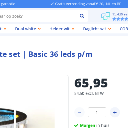
r garantie
Gratis verzending vanaf € 20,- NL en BE
15.439 re
t
Dual white
Helder wit
Daglicht wit
COB
e set | Basic 36 leds p/m
65
,
95
54
,
50
excl.
BTW
Morgen
in huis