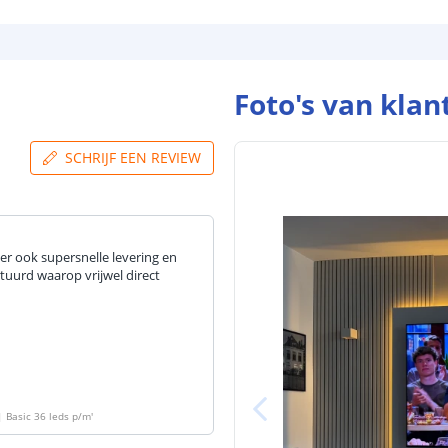
Breedte led st
Foto's van klan
Dikte led strip
SCHRIJF EEN REVIEW
Aansluiting be
Aansluiting ei
rder ook supersnelle levering en
tuurd waarop vrijwel direct
| Basic 36 leds p/m
'