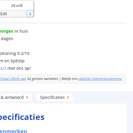
24 volt
3
,
00
morgen
in huis
0 dagen
ipKoning 9.2/10
m en tijdstip
tact
met ons op!
|
Vraag offerte aan
bij grotere aantallen
|
Bekijk ons
zakelijke klantenprogramma
 & antwoord
Specificaties
pecificaties
kenmerken