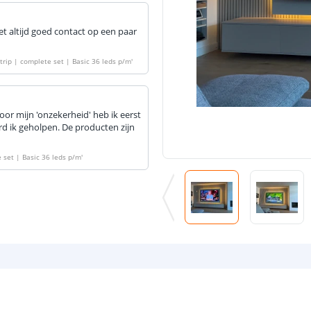
t altijd goed contact op een paar
rip | complete set | Basic 36 leds p/m
'
or mijn 'onzekerheid' heb ik eerst
erd ik geholpen. De producten zijn
 set | Basic 36 leds p/m
'