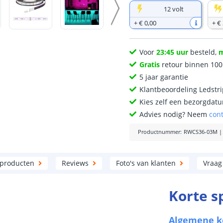
12 volt
+
€ 0
,
00
+
€ 
Voor
23:45 uur
besteld,
Gratis
retour binnen 10
5 jaar garantie
Klantbeoordeling Ledstr
Kies zelf een bezorgdatu
Advies nodig? Neem
con
Productnummer
:
RWCS36-03M
 producten
Reviews
Foto's van klanten
Vraag
Korte s
Algemene 