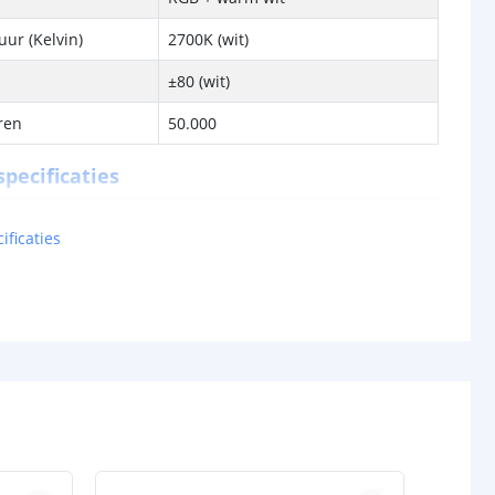
ur (Kelvin)
2700K (wit)
±80 (wit)
ren
50.000
pecificaties
lumen) p/m
12V: 478 lm
ificaties
R = 60
G = 156
B = 44
W = 200
24V: 498 lm
R = 60
G = 156
B = 41
W = 214
en p/m
10W