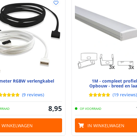
Lumen per Wa
Watt per LED
Voltage (DC)
Strip eigen
 meter RGBW verlengkabel
1M - compleet profie
Opbouw - breed en la
Bescherming
(
9
reviews
)
(
19
reviews
)
Materiaal wate
bescherming (I
8
,
95
RRAAD
OP VOORRAAD
Achtergrondkle
N WINKELWAGEN
IN WINKELWAGEN
Plakstrip