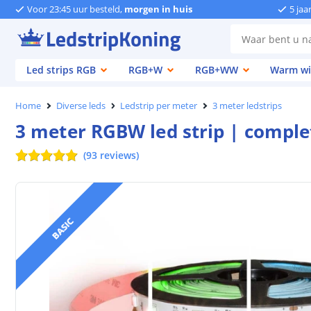
Voor 23:45 uur besteld,
morgen in huis
5 jaa
Led strips RGB
RGB+W
RGB+WW
Warm wi
Home
Diverse leds
Ledstrip per meter
3 meter ledstrips
3 meter RGBW led strip | complet
(
93
reviews
)
BASIC