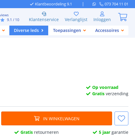
Klantbeoordeling 9.1
073 704 11 01
views
Klantenservice
Verlanglijst
Inloggen
9.1
/ 10
Diverse leds
Toepassingen
Accessoires
Op voorraad
Gratis
verzending
IN WINKELWAGEN
Gratis
retourneren
5 jaar
garantie