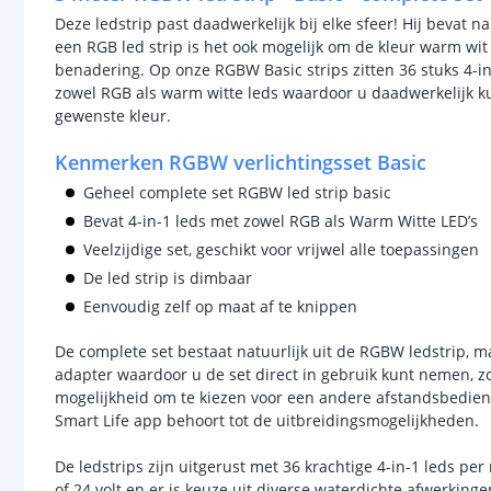
Deze ledstrip past daadwerkelijk bij elke sfeer! Hij bevat n
een RGB led strip is het ook mogelijk om de kleur warm wit 
benadering. Op onze RGBW Basic strips zitten 36 stuks 4-in
zowel RGB als warm witte leds waardoor u daadwerkelijk ku
gewenste kleur.
Kenmerken RGBW verlichtingsset Basic
Geheel complete set RGBW led strip basic
Bevat 4-in-1 leds met zowel RGB als Warm Witte LED’s
Veelzijdige set, geschikt voor vrijwel alle toepassingen
De led strip is dimbaar
Eenvoudig zelf op maat af te knippen
De complete set bestaat natuurlijk uit de RGBW ledstrip, 
adapter waardoor u de set direct in gebruik kunt nemen, zo
mogelijkheid om te kiezen voor een andere afstandsbedieni
Smart Life app behoort tot de uitbreidingsmogelijkheden.
De ledstrips zijn uitgerust met 36 krachtige 4-in-1 leds per
of 24 volt en er is keuze uit diverse waterdichte afwerkinge