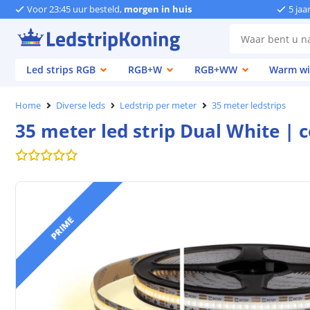
Voor 23:45 uur besteld,
morgen in huis
5 jaa
Led strips RGB
RGB+W
RGB+WW
Warm wi
Home
Diverse leds
Ledstrip per meter
35 meter ledstrips
35 meter led strip Dual White | 
PRIME