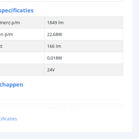
pecificaties
lumen) p/m
1849 lm
en p/m
22,68W
tt
166 lm
0,018W
24V
schappen
IP20, IP65 of IP67
ificaties
rdichte
Siliconen
P65/67)