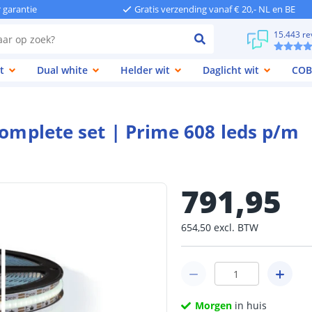
r garantie
Gratis verzending vanaf € 20,- NL en BE
15.443 re
t
Dual white
Helder wit
Daglicht wit
COB
complete set | Prime 608 leds p/m
791
,
95
654
,
50
excl.
BTW
Morgen
in huis