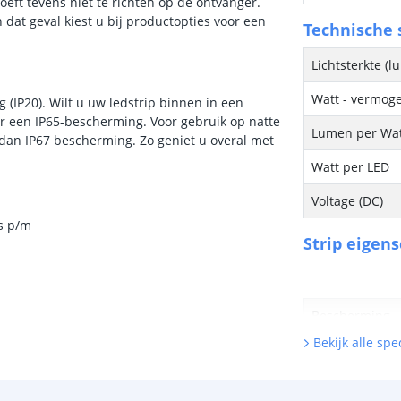
oeft tevens niet te richten op de ontvanger.
 dat geval kiest u bij productopties voor een
Technische s
Lichtsterkte (
Watt - vermog
 (IP20). Wilt u uw ledstrip binnen in een
or een IP65-bescherming. Voor gebruik op natte
Lumen per Wa
 dan IP67 bescherming. Zo geniet u overal met
Watt per LED
Voltage (DC)
s p/m
Strip eigen
Bescherming
Bekijk alle spec
Materiaal wate
bescherming (I