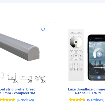
Achtergrondkle
Plakstrip
Breedte led st
Dikte led strip
Aansluiting be
Aansluiting ei
Led strip profiel breed
Luxe draadloze dimm
19 mm - compleet 1M
4-zone RF + Wifi
(
6
reviews
)
(
5
reviews
)