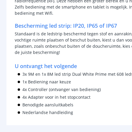
radiofrequentie (RF). Deze hebben een groter bereik en u h
Zelfs bediening met de smartphone en tablet is mogelijk. In
bediening met Wifi.
Bescherming led strip: IP20, IP65 of IP67
Standaard is de ledstrip beschermd tegen stof en aanraking
vochtige ruimte plaatsen of beschut buiten, kiest u dan vo
plaatsen, zoals onbeschut buiten of de doucheruimte, kies
de juiste bescherming!
U ontvangt het volgende
3x 9M en 1x 8M led strip Dual White Prime met 608 led
1x Bediening naar keuze
4x Controller (ontvanger van bediening)
4x Adapter voor in het stopcontact
Benodigde aansluitkabels
Nederlandse handleiding