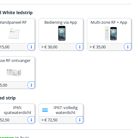
l White ledstrip
Wandpaneel RF
Bediening via App
Multi-zone RF + App
 15
,
00
+
€ 30
,
00
+
€ 35
,
00
sse RF ontvanger
5
,
00
ed strip
IP65:
IP67: volledig
spatwaterdicht
waterdicht
 52
,
50
+
€ 72
,
50
morgen
in huis