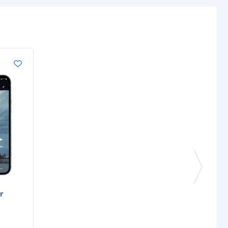
ur strip (PCB)
Wit
IP20: 3M 300LSE
IP65: 3M VHB
IP67: 3M VHB
rip
IP20: 10 mm
IP65: 12 mm
IP67: 12 mm
IP20: 1.9 mm
IP65: 5,2 mm
IP67: 5,2 mm
gin
4-pins stekker type vrouw+man
nde
4-pins stekker type vrouw
er