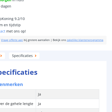
0 dagen
ipKoning 9.2/10
m en tijdstip
tact
met ons op!
|
Vraag offerte aan
bij grotere aantallen
|
Bekijk ons
zakelijke klantenprogramma
Specificaties
pecificaties
kenmerken
Ja
ver de gehele lengte
Ja