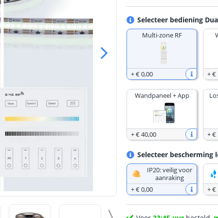
Selecteer bediening Dua
Multi-zone RF
+
€ 0
,
00
+
€
Wandpaneel + App
Lo
+
€ 40
,
00
+
€ 
Selecteer bescherming l
IP20: veilig voor
aanraking
+
€ 0
,
00
+
€
Voor
23:45 uur
besteld,