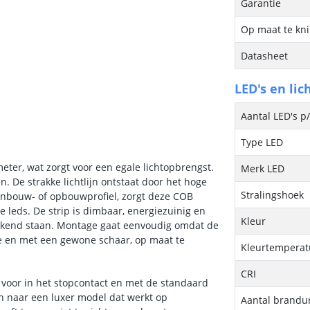
Garantie
Op maat te kn
Datasheet
LED's en lic
Aantal LED's p
Type LED
eter, wat zorgt voor een egale lichtopbrengst.
Merk LED
n. De strakke lichtlijn ontstaat door het hoge
Stralingshoek
 inbouw- of opbouwprofiel, zorgt deze COB
se leds. De strip is dimbaar, energiezuinig en
Kleur
bekend staan. Montage gaat eenvoudig omdat de
gte en met een gewone schaar, op maat te
Kleurtemperatu
CRI
 voor in het stopcontact en met de standaard
n naar een luxer model dat werkt op
Aantal brandu