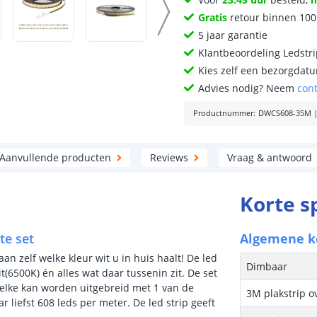
Gratis
retour binnen 10
5 jaar garantie
Klantbeoordeling Ledstr
Kies zelf een bezorgdatu
Advies nodig? Neem
con
Productnummer
:
DWCS608-35M
Aanvullende producten
Reviews
Vraag & antwoord
Korte s
te set
Algemene 
an zelf welke kleur wit u in huis haalt! De led
Dimbaar
t(6500K) én alles wat daar tussenin zit. De set
welke kan worden uitgebreid met 1 van de
3M plakstrip o
liefst 608 leds per meter. De led strip geeft