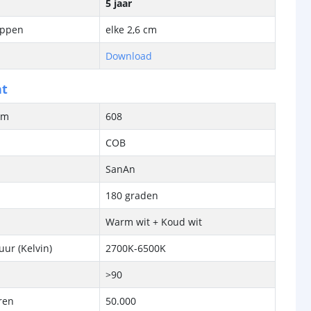
5 jaar
ippen
elke 2,6 cm
Download
ht
/m
608
COB
SanAn
180 graden
Warm wit + Koud wit
ur (Kelvin)
2700K-6500K
>90
ren
50.000