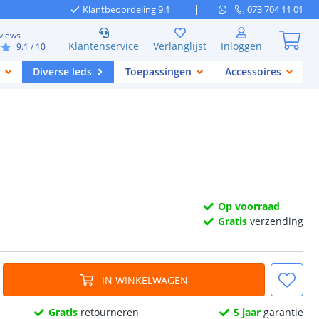
Klantbeoordeling 9.1
073 704 11 01
views
Klantenservice
Verlanglijst
Inloggen
9.1
/ 10
Diverse leds
Toepassingen
Accessoires
Op voorraad
Gratis
verzending
IN WINKELWAGEN
Gratis
retourneren
5 jaar
garantie