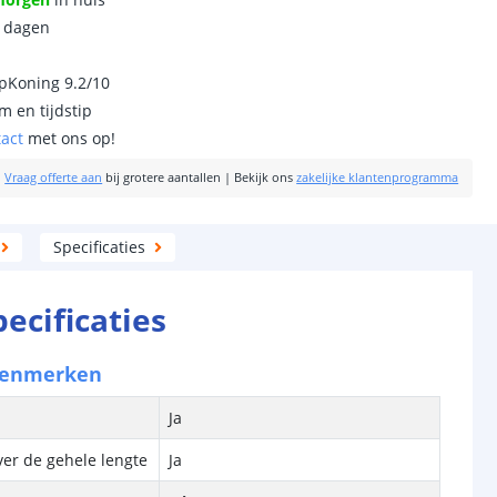
0 dagen
ipKoning 9.2/10
m en tijdstip
tact
met ons op!
|
Vraag offerte aan
bij grotere aantallen
|
Bekijk ons
zakelijke klantenprogramma
Specificaties
pecificaties
kenmerken
Ja
ver de gehele lengte
Ja