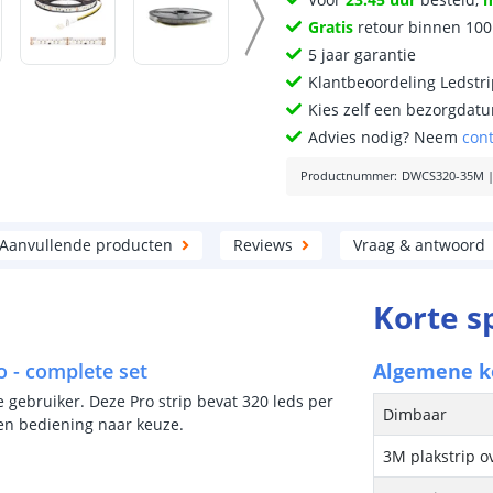
Gratis
retour binnen 10
5 jaar garantie
Klantbeoordeling Ledstr
Kies zelf een bezorgdatu
Advies nodig? Neem
con
Productnummer
:
DWCS320-35M
Aanvullende producten
Reviews
Vraag & antwoord
Korte s
o - complete set
Algemene 
 gebruiker. Deze Pro strip bevat 320 leds per
Dimbaar
 en bediening naar keuze.
3M plakstrip o