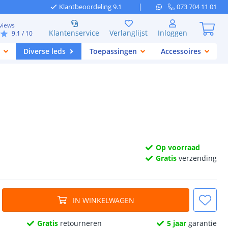
Klantbeoordeling 9.1
073 704 11 01
views
Klantenservice
Verlanglijst
Inloggen
9.1
/ 10
Diverse leds
Toepassingen
Accessoires
Op voorraad
Gratis
verzending
IN WINKELWAGEN
Gratis
retourneren
5 jaar
garantie