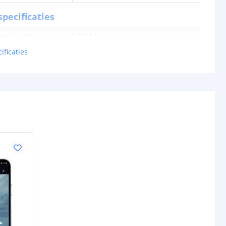
pecificaties
lumen) p/m
2618 lm
ificaties
en p/m
24,24 watt
tt
108 lm
0.08W
24V
schappen
IP20, IP65 of IP67
rdichte
Siliconen
P65/67)
ur strip (PCB)
Wit
IP20: 3M 300LSE