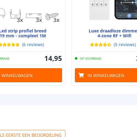
Breedte led st
Led strip profiel breed
Luxe draadloze dimm
19 mm - compleet 1M
4-zone RF + Wifi
(
6
reviews
)
(
5
reviews
)
Dikte led strip
14
,
95
RRAAD
OP VOORRAAD
Aansluiting be
N WINKELWAGEN
IN WINKELWAGEN
Aansluiting ei
ALS EERSTE EEN BEOORDELING