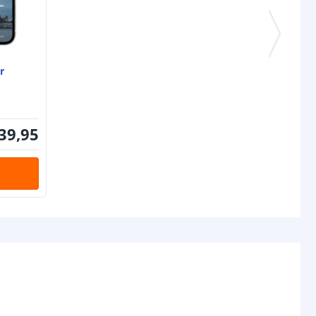
IP65: 3M VHB
IP67: 3M VHB
rip
IP20: 10 mm
IP65: 12 mm
er
IP67: 12 mm
IP20: 1.5 mm
IP65: 5 mm
39
,
95
IP67: 5 mm
gin
4-pins stekker type vrouw+man
nde
4-pins stekker type vrouw