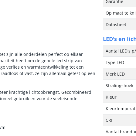
Garantie
Op maat te kn
Datasheet
LED's en lic
Aantal LED's p
set zijn alle onderdelen perfect op elkaar
paciteit heeft om de gehele led strip van
Type LED
age verlies en warmteontwikkeling tot een
adloos of vast, ze zijn allemaal getest op een
Merk LED
Stralingshoek
 zeer krachtige lichtopbrengst. Gecombineerd
Kleur
sioneel gebruik en voor de veeleisende
Kleurtemperatu
CRI
p/m
Aantal brandu