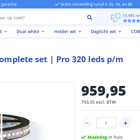
r garantie
Gratis verzending vanaf € 20,- NL en BE
15.445 re
t
Dual white
Helder wit
Daglicht wit
COB
complete set | Pro 320 leds p/m
959
,
95
793
,
35
excl.
BTW
Maandag
in huis