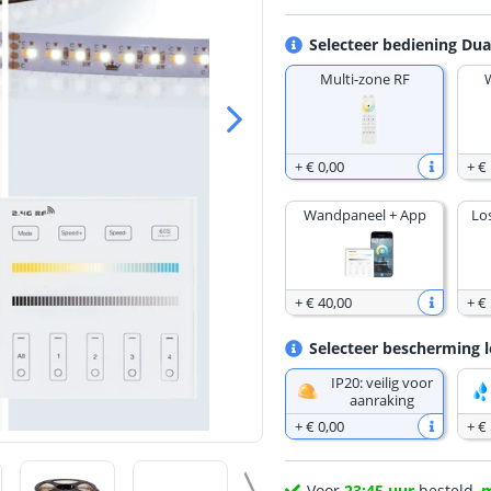
Selecteer bediening Dua
Multi-zone RF
+
€ 0
,
00
+
€
Wandpaneel + App
Lo
+
€ 40
,
00
+
€ 
Selecteer bescherming l
IP20: veilig voor
aanraking
+
€ 0
,
00
+
€
Voor
23:45 uur
besteld,