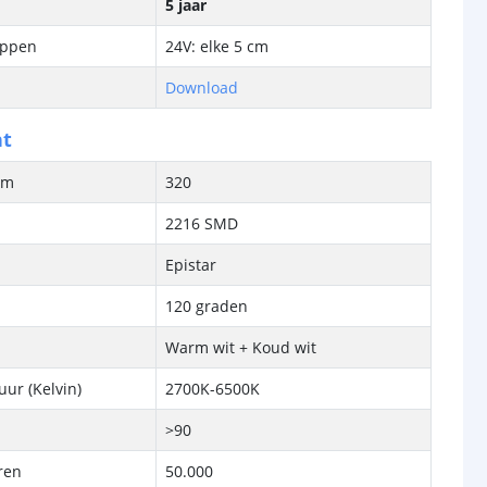
5 jaar
ippen
24V: elke 5 cm
Download
ht
/m
320
2216 SMD
Epistar
120 graden
Warm wit + Koud wit
ur (Kelvin)
2700K-6500K
>90
ren
50.000