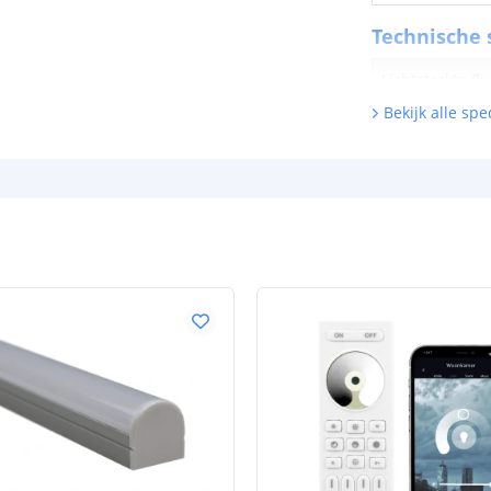
Technische s
Lichtsterkte (
Bekijk alle spec
Watt - vermog
Lumen per Wa
Watt per LED
Voltage (DC)
Strip eigen
Bescherming
Materiaal wate
bescherming (I
Achtergrondkle
Plakstrip