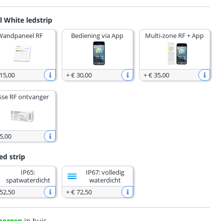
l White ledstrip
Wandpaneel RF
Bediening via App
Multi-zone RF + App
 15
,
00
+
€ 30
,
00
+
€ 35
,
00
sse RF ontvanger
5
,
00
ed strip
IP65:
IP67: volledig
spatwaterdicht
waterdicht
 52
,
50
+
€ 72
,
50
morgen
in huis