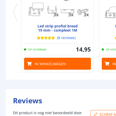
Led strip profiel breed
19 mm - compleet 1M
(
8
reviews
)
14
,
95
OP VOORRAAD
OP VOO
IN WINKELWAGEN
I
Reviews
Dit product is nog niet beoordeeld door
SCHRIJF 