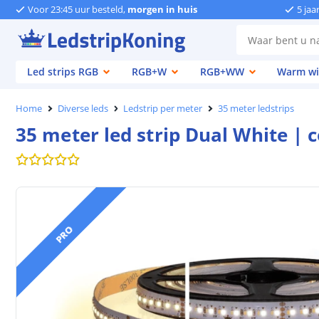
Voor 23:45 uur besteld,
morgen in huis
5 jaa
Led strips RGB
RGB+W
RGB+WW
Warm wi
Home
Diverse leds
Ledstrip per meter
35 meter ledstrips
35 meter led strip Dual White | 
PRO