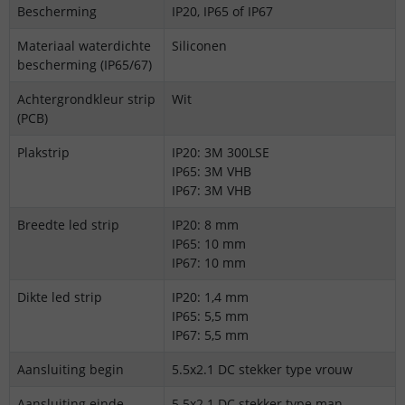
Bescherming
IP20, IP65 of IP67
Materiaal waterdichte
Siliconen
bescherming (IP65/67)
Achtergrondkleur strip
Wit
(PCB)
Plakstrip
IP20: 3M 300LSE
IP65: 3M VHB
IP67: 3M VHB
Breedte led strip
IP20: 8 mm
IP65: 10 mm
IP67: 10 mm
Dikte led strip
IP20: 1,4 mm
IP65: 5,5 mm
IP67: 5,5 mm
Aansluiting begin
5.5x2.1 DC stekker type vrouw
Aansluiting einde
5.5x2.1 DC stekker type man