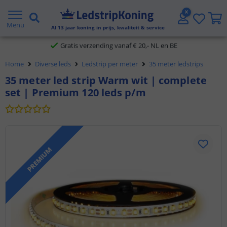
5 jaar garantie
Menu
Gratis verzending vanaf € 20,- NL en BE
Al
13
jaar koning in prijs, kwaliteit & service
Klantbeoordeling 9.1
Home
Diverse leds
Ledstrip per meter
35 meter ledstrips
Voor 23:45 uur besteld,
morgen in huis
35 meter led strip Warm wit | complete
set | Premium 120 leds p/m
PREMIUM