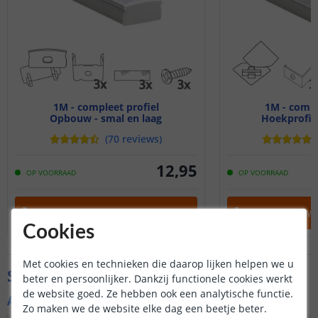
1M - compleet profiel
1M - compl
Opbouw - smal en laag
Hoekprofiel
(
70
reviews
)
12
,
95
OP VOORRAAD
OP VOORRAAD
IN WINKELWAGEN
IN WINKELW
Cookies
Met cookies en technieken die daarop lijken helpen we u
Specificaties
beter en persoonlijker. Dankzij functionele cookies werkt
de website goed. Ze hebben ook een analytische functie.
Algemene kenmerken
Zo maken we de website elke dag een beetje beter.