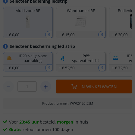
Selecteer bediening ledstrip
Multi-zone RF
Wandpaneel RF
Bediening
+
€ 0
,
00
+
€ 15
,
00
+
€ 30
,
00
Selecteer bescherming led strip
IP20: veilig voor
IP65:
IP67
aanraking
spatwaterdicht
wat
+
€ 0
,
00
+
€ 52
,
50
+
€ 72
,
50
IN WINKELWAGEN
Productnummer
:
WWCS120-35M
Voor
23:45 uur
besteld,
morgen
in huis
Gratis
retour binnen 100 dagen