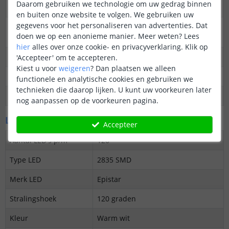
Daarom gebruiken we technologie om uw gedrag binnen
Dimbaar
Ja
en buiten onze website te volgen. We gebruiken uw
gegevens voor het personaliseren van advertenties. Dat
3M plakstrip over de
Ja
doen we op een anonieme manier.
Meer weten?
Lees
gehele lengte
hier
alles over onze cookie- en privacyverklaring. Klik op
Garantie
5 jaar
'Accepteer' om te accepteren.
Kiest u voor
weigeren
?
Dan plaatsen we alleen
Op maat te knippen
elke 5 cm
functionele en analytische cookies en gebruiken we
technieken die daarop lijken. U kunt uw voorkeuren later
Datasheet
Download
nog aanpassen op de voorkeuren pagina.
LED's en licht
Accepteer
Aantal LED's p/m
120
Type LED
2835 SMD
Merk LED
Epistar
Stralingshoek
120 graden
Kleur
Warm wit