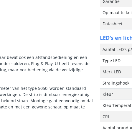
Garantie
Op maat te kn
Datasheet
LED's en lic
Aantal LED's p
maar bevat ook een afstandsbediening en een
Type LED
nder solderen, Plug & Play. U heeft tevens de
ng, maar ook bediening via de veelzijdige
Merk LED
Stralingshoek
er meter van het type 5050, worden standaard
Kleur
fwerkingen. De strip is dimbaar, energiezuinig
om bekend staan. Montage gaat eenvoudig omdat
Kleurtemperatu
lengte en met een gewone schaar, op maat te
CRI
Aantal brandu