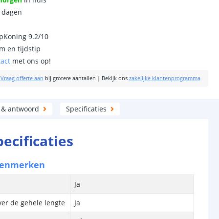
0 dagen
ipKoning 9.2/10
m en tijdstip
tact
met ons op!
|
Vraag offerte aan
bij grotere aantallen
|
Bekijk ons
zakelijke klantenprogramma
 & antwoord
Specificaties
pecificaties
kenmerken
Ja
ver de gehele lengte
Ja