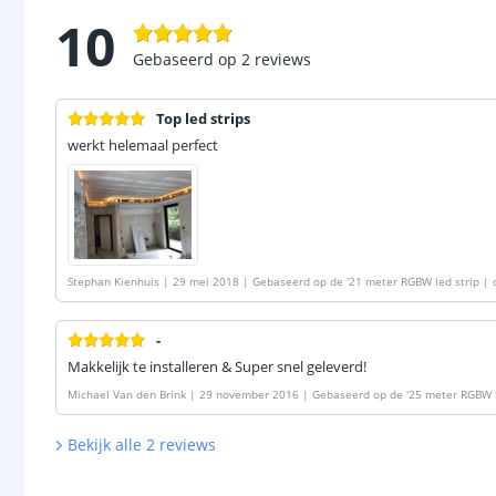
10
Gebaseerd op
2
reviews
Top led strips
werkt helemaal perfect
Stephan Kienhuis
|
29 mei 2018
|
Gebaseerd op de
'
21 meter RGBW led strip | 
-
Makkelijk te installeren & Super snel geleverd!
Michael Van den Brink
|
29 november 2016
|
Gebaseerd op de
'
25 meter RGBW l
ic 36 leds p/m
'
Bekijk alle
2
reviews