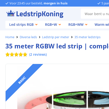
Voor 23:45 uur besteld,
morgen in huis
5 jaa
Led strips RGB
RGB+W
RGB+WW
Warm wi
Home
Diverse leds
Ledstrip per meter
35 meter ledstrips
35 meter RGBW led strip | comple
(
2
reviews
)
BASIC