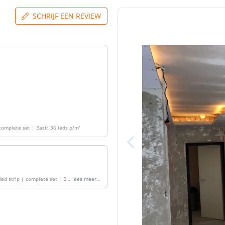
SCHRIJF EEN REVIEW
complete set | Basic 36 leds p/m
'
ed strip | complete set | Bas
lees meer
...