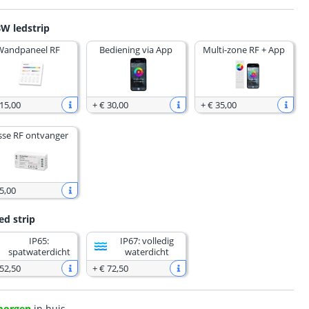
W ledstrip
Wandpaneel RF
Bediening via App
Multi-zone RF + App
 15
,
00
+
€ 30
,
00
+
€ 35
,
00
sse RF ontvanger
5
,
00
ed strip
IP65:
IP67: volledig
spatwaterdicht
waterdicht
 52
,
50
+
€ 72
,
50
morgen
in huis