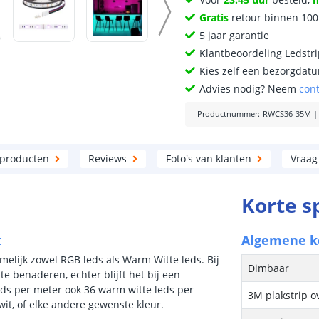
Gratis
retour binnen 10
5 jaar garantie
Klantbeoordeling Ledstr
Kies zelf een bezorgdatu
Advies nodig? Neem
con
Productnummer
:
RWCS36-35M
 producten
Reviews
Foto's van klanten
Vraag
Korte s
t
Algemene 
amelijk zowel RGB leds als Warm Witte leds. Bij
Dimbaar
te benaderen, echter blijft het bij een
ds per meter ook 36 warm witte leds per
3M plakstrip o
it, of elke andere gewenste kleur.