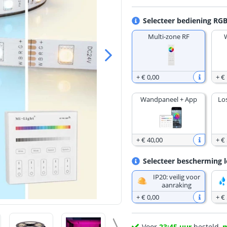
Selecteer bediening RGB
Multi-zone RF
+
€ 0
,
00
+
€
Wandpaneel + App
Lo
+
€ 40
,
00
+
€ 
Selecteer bescherming l
IP20: veilig voor
aanraking
+
€ 0
,
00
+
€
Voor
23:45 uur
besteld,