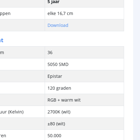
5 jaar
ippen
elke 16,7 cm
Download
ht
/m
36
5050 SMD
Epistar
120 graden
RGB + warm wit
ur (Kelvin)
2700K (wit)
±80 (wit)
ren
50.000