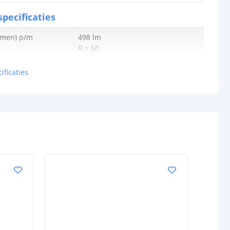
pecificaties
lumen) p/m
498 lm
R = 60
G = 156
B = 41
ificaties
W = 214
en p/m
9,9W
tt
50,26 lm
0.275W
24V
schappen
IP20, IP65 of IP67