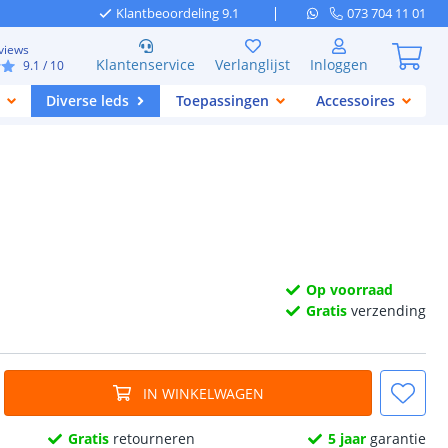
Klantbeoordeling 9.1
073 704 11 01
views
Klantenservice
Verlanglijst
Inloggen
9.1
/ 10
Diverse leds
Toepassingen
Accessoires
Op voorraad
Gratis
verzending
IN WINKELWAGEN
Gratis
retourneren
5 jaar
garantie