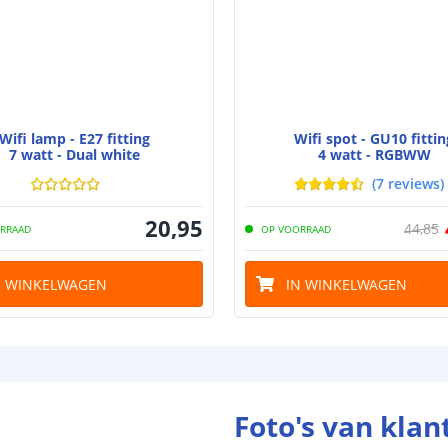
Materiaal wate
bescherming (I
Achtergrondkle
Plakstrip
Wifi lamp - E27 fitting
Wifi spot - GU10 fittin
7 watt - Dual white
4 watt - RGBWW
(
7
reviews
)
Breedte led st
20
,
95
44
,
85
RRAAD
OP VOORRAAD
Dikte led strip
N WINKELWAGEN
IN WINKELWAGEN
Aansluiting be
Aansluiting ei
Foto's van klan