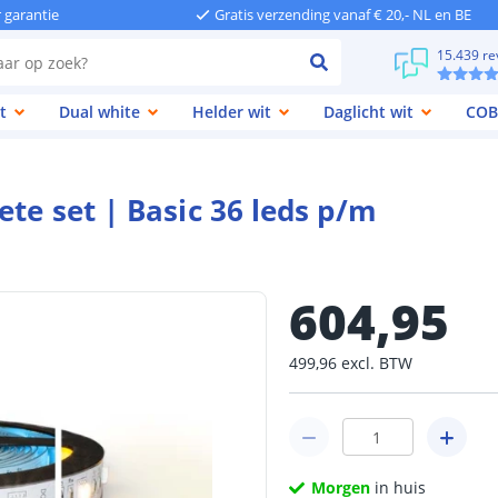
r garantie
Gratis verzending vanaf € 20,- NL en BE
15.439 re
t
Dual white
Helder wit
Daglicht wit
COB
te set | Basic 36 leds p/m
604
,
95
499
,
96
excl.
BTW
Morgen
in huis