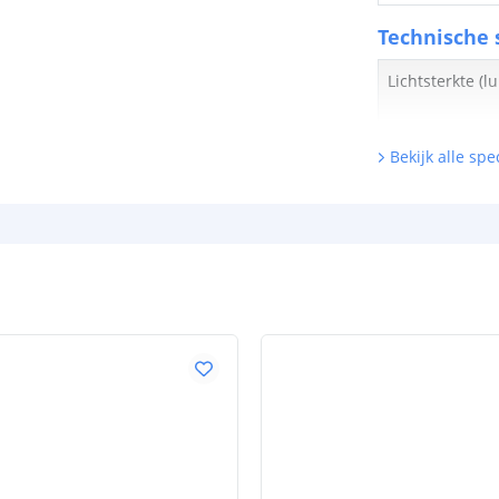
Technische s
Lichtsterkte (
Bekijk alle spec
Watt - vermog
Lumen per Wa
Watt per LED
Voltage (DC)
Strip eigen
Bescherming