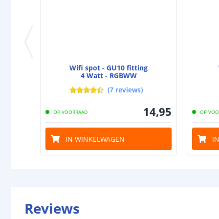
Wifi spot - GU10 fitting
4 Watt - RGBWW
(
7
reviews
)
14
,
95
OP VOORRAAD
OP VOO
IN WINKELWAGEN
I
Reviews