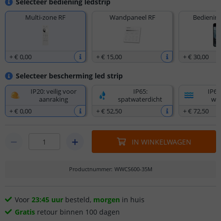
Selecteer bediening ledstrip
Multi-zone RF
Wandpaneel RF
Bediening
+
€ 0
,
00
+
€ 15
,
00
+
€ 30
,
00
Selecteer bescherming led strip
IP20: veilig voor
IP65:
IP67
aanraking
spatwaterdicht
wat
+
€ 0
,
00
+
€ 52
,
50
+
€ 72
,
50
IN WINKELWAGEN
Productnummer
:
WWCS600-35M
Voor
23:45 uur
besteld,
morgen
in huis
Gratis
retour binnen 100 dagen