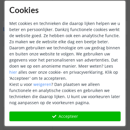
Op maat te knippen
Overal knipbaar
Cookies
Datasheet
Download
Met cookies en technieken die daarop lijken helpen we u
LED's en licht
beter en persoonlijker. Dankzij functionele cookies werkt
de website goed. Ze hebben ook een analytische functie.
Aantal LED's p/m
600
Zo maken we de website elke dag een beetje beter.
Daarom gebruiken we technologie om uw gedrag binnen
Type LED
COB
en buiten onze website te volgen. We gebruiken uw
gegevens voor het personaliseren van advertenties. Dat
Merk LED
SanAn
doen we op een anonieme manier.
Meer weten?
Lees
hier
alles over onze cookie- en privacyverklaring. Klik op
Stralingshoek
180 graden
'Accepteer' om te accepteren.
Kiest u voor
weigeren
?
Dan plaatsen we alleen
Kleur
Warm wit
functionele en analytische cookies en gebruiken we
Kleurtemperatuur
2700K
technieken die daarop lijken. U kunt uw voorkeuren later
(Kelvin)
nog aanpassen op de voorkeuren pagina.
CRI
> 80
Accepteer
Aantal branduren
50.000