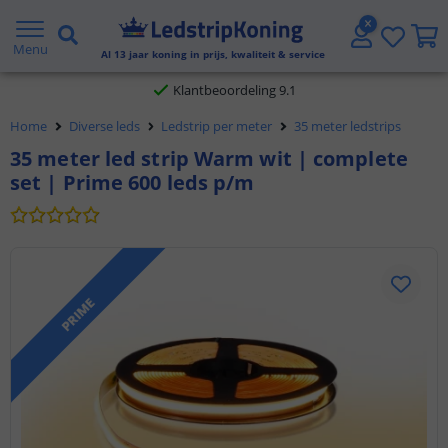
Gratis verzending vanaf € 20,- NL en BE
Menu
Al
13
jaar koning in prijs, kwaliteit & service
Klantbeoordeling 9.1
Home
Diverse leds
Ledstrip per meter
35 meter ledstrips
Voor 23:45 uur besteld,
morgen in huis
35 meter led strip Warm wit | complete
set | Prime 600 leds p/m
PRIME