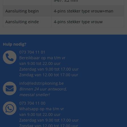
IP67: 5,2 mm
Aansluiting begin
4-pins stekker type vrouw+man
Aansluiting einde
4-pins stekker type vrouw
Hulp nodig?
073 704 11 01
Bereikbaar op ma t/m vr
van 9.00 tot 22.00 uur
Zaterdag van 9.00 tot 17.00 uur
Zondag van 12.00 tot 17.00 uur
info@ledstripkoning.be
Binnen 24 uur antwoord,
meestal sneller!
073 704 11 00
Whatsapp op ma t/m vr
van 9.00 tot 22.00 uur
Zaterdag van 9.00 tot 17.00 uur
Zondag van 12.00 tot 17.00 uur