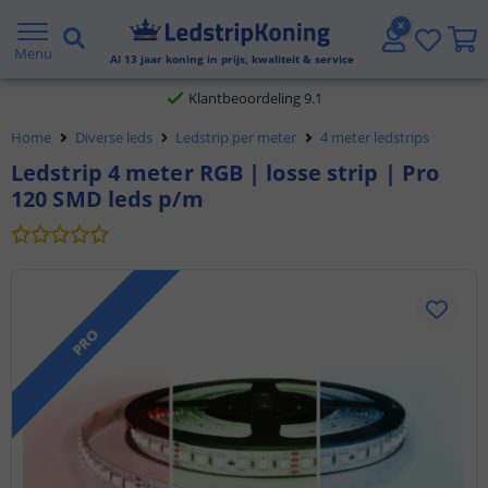
Gratis verzending vanaf € 20,- NL en BE
Menu
Al
13
jaar koning in prijs, kwaliteit & service
Klantbeoordeling 9.1
Home
Diverse leds
Ledstrip per meter
4 meter ledstrips
Voor 23:45 uur besteld,
morgen in huis
Ledstrip 4 meter RGB | losse strip | Pro
120 SMD leds p/m
PRO