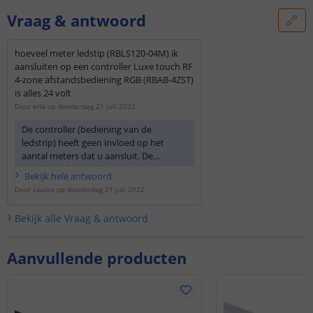
Vraag & antwoord
hoeveel meter ledstip (RBLS120-04M) ik
aansluiten op een controller Luxe touch RF
4-zone afstandsbediening RGB (RBAB-4ZST)
is alles 24 volt
Door
erik
op
donderdag 21 juli 2022
De controller (bediening van de
ledstrip) heeft geen invloed op het
aantal meters dat u aansluit. De
voeding echter wel. U ontvangt een
Bekijk
hele
antwoord
voedingsadapter dat krachtig genoeg is
Door
Louise
op
donderdag 21 juli 2022
om het aantal meters te voeden als u
een complete set besteld. Het wattage
Bekijk alle
Vraag & antwoord
van de voeding is dus waar u naar dient
te kijken. Er kan maximaal 10 meter op
één voeding worden aangesloten.
Aanvullende producten