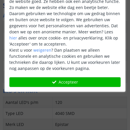
de website goed. Ze hebben ook een analytische functie.
Specificaties
Zo maken we de website elke dag een beetje beter.
Daarom gebruiken we technologie om uw gedrag binnen
Algemene kenmerken
en buiten onze website te volgen. We gebruiken uw
gegevens voor het personaliseren van advertenties. Dat
Dimbaar
Ja
doen we op een anonieme manier.
Meer weten?
Lees
hier
alles over onze cookie- en privacyverklaring. Klik op
3M plakstrip over de
Ja
'Accepteer' om te accepteren.
gehele lengte
Kiest u voor
weigeren
?
Dan plaatsen we alleen
Garantie
5 jaar
functionele en analytische cookies en gebruiken we
technieken die daarop lijken. U kunt uw voorkeuren later
Op maat te knippen
elke 5 cm
nog aanpassen op de voorkeuren pagina.
Datasheet
Download
Accepteer
LED's en licht
Aantal LED's p/m
120
Type LED
4040 SMD
Merk LED
Epistar