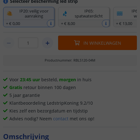
Selecteer bescherming led strip
IP20: veilig voor
IP65:
IP67
aanraking
spatwaterdicht
wat
+
€ 0
,
00
+
€ 8
,
00
+
€ 13
,
00
IN WINKELWAGEN
Productnummer
:
RBLS120-04M
Voor
23:45 uur
besteld,
morgen
in huis
Gratis
retour binnen 100 dagen
5 jaar garantie
Klantbeoordeling LedstripKoning 9.2/10
Kies zelf een bezorgdatum en tijdstip
Advies nodig? Neem
contact
met ons op!
Omschrijving