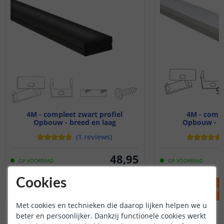
4M - compleet zwart profiel
4M - compl
Opbouw - breed en laag
Opbouw - br
(
1
reviews
)
48
,
95
OP VOORRAAD
OP VOORRAAD
Cookies
IN WINKELWAGEN
IN WINKELW
Met cookies en technieken die daarop lijken helpen we u
beter en persoonlijker. Dankzij functionele cookies werkt