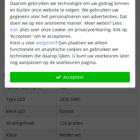
Daarom gebruiken we technologie om uw gedrag binnen
Dimbaar
Ja
en buiten onze website te volgen. We gebruiken uw
gegevens voor het personaliseren van advertenties. Dat
3M plakstrip over de
Ja
doen we op een anonieme manier.
Meer weten?
Lees
gehele lengte
hier
alles over onze cookie- en privacyverklaring. Klik op
'Accepteer' om te accepteren.
Garantie
5 jaar
Kiest u voor
weigeren
?
Dan plaatsen we alleen
Op maat te knippen
elke 5 cm
functionele en analytische cookies en gebruiken we
technieken die daarop lijken. U kunt uw voorkeuren later
Datasheet
Download
nog aanpassen op de voorkeuren pagina.
LED's en licht
Accepteer
Aantal LED's p/m
120
Type LED
2835 SMD
Merk LED
Epistar
Stralingshoek
120 graden
Kleur
Helder wit