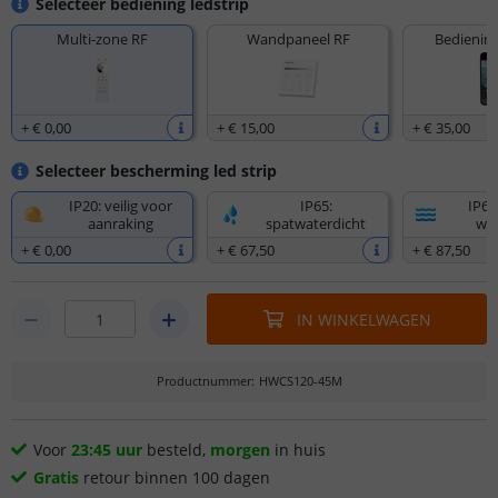
Selecteer bediening ledstrip
Multi-zone RF
Wandpaneel RF
Bediening
+
€ 0
,
00
+
€ 15
,
00
+
€ 35
,
00
Selecteer bescherming led strip
IP20: veilig voor
IP65:
IP67
aanraking
spatwaterdicht
wat
+
€ 0
,
00
+
€ 67
,
50
+
€ 87
,
50
IN WINKELWAGEN
Productnummer
:
HWCS120-45M
Voor
23:45 uur
besteld,
morgen
in huis
Gratis
retour binnen 100 dagen