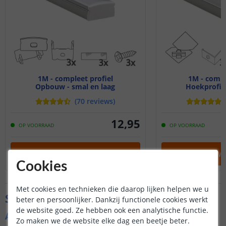
1M - compleet profiel
1M - compl
Opbouw - smal en laag
Hoekprofiel
(
70
reviews
)
12
,
95
OP VOORRAAD
OP VOORRAAD
IN WINKELWAGEN
IN WINKELW
Cookies
Met cookies en technieken die daarop lijken helpen we u
Specificaties
beter en persoonlijker. Dankzij functionele cookies werkt
de website goed. Ze hebben ook een analytische functie.
Algemene kenmerken
Zo maken we de website elke dag een beetje beter.