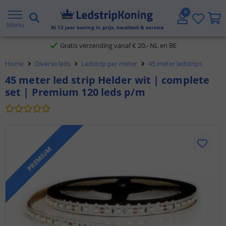
5 jaar garantie
Menu
Al
13
jaar koning in prijs, kwaliteit & service
Gratis verzending vanaf € 20,- NL en BE
Home
Diverse leds
Ledstrip per meter
45 meter ledstrips
Klantbeoordeling 9.1
45 meter led strip Helder wit | complete
set | Premium 120 leds p/m
Voor 23:45 uur besteld,
morgen in huis
PREMIUM