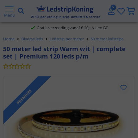
5 jaar garantie
Menu
Al
13
jaar koning in prijs, kwaliteit & service
Gratis verzending vanaf € 20,- NL en BE
Home
Diverse leds
Ledstrip per meter
50 meter ledstrips
Klantbeoordeling 9.1
50 meter led strip Warm wit | complete
set | Premium 120 leds p/m
Voor 23:45 uur besteld,
morgen in huis
PREMIUM