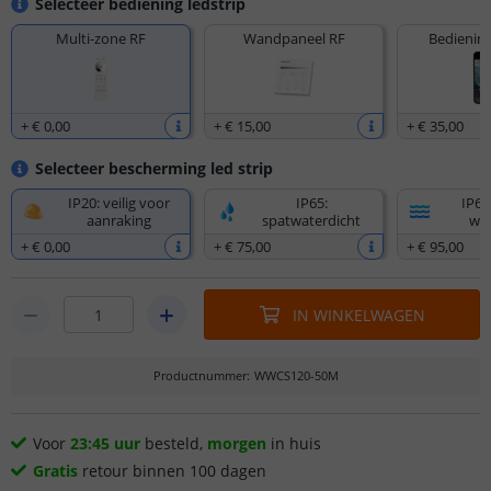
Selecteer bediening ledstrip
Multi-zone RF
Wandpaneel RF
Bediening
+
€ 0
,
00
+
€ 15
,
00
+
€ 35
,
00
Selecteer bescherming led strip
IP20: veilig voor
IP65:
IP67
aanraking
spatwaterdicht
wat
+
€ 0
,
00
+
€ 75
,
00
+
€ 95
,
00
IN WINKELWAGEN
Productnummer
:
WWCS120-50M
Voor
23:45 uur
besteld,
morgen
in huis
Gratis
retour binnen 100 dagen