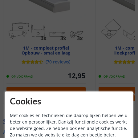
1M - compleet profiel
1M - compl
Opbouw - smal en laag
Hoekprofiel
(
70
reviews
)
12
,
95
OP VOORRAAD
OP VOORRAAD
IN WINKELWAGEN
IN WINKELW
Cookies
Met cookies en technieken die daarop lijken helpen we u
Specificaties
beter en persoonlijker. Dankzij functionele cookies werkt
de website goed. Ze hebben ook een analytische functie.
Algemene kenmerken
Zo maken we de website elke dag een beetje beter.