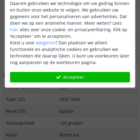
Daarom gebruiken we technologie om uw gedrag binnen
Dimbaar
Ja
en buiten onze website te volgen. We gebruiken uw
gegevens voor het personaliseren van advertenties. Dat
3M plakstrip over de
Ja
doen we op een anonieme manier.
Meer weten?
Lees
gehele lengte
hier
alles over onze cookie- en privacyverklaring. Klik op
'Accepteer' om te accepteren.
Garantie
5 jaar
Kiest u voor
weigeren
?
Dan plaatsen we alleen
Op maat te knippen
elke 5 cm
functionele en analytische cookies en gebruiken we
technieken die daarop lijken. U kunt uw voorkeuren later
Datasheet
Download
nog aanpassen op de voorkeuren pagina.
LED's en licht
Accepteer
Aantal LED's p/m
120
Type LED
2835 SMD
Merk LED
Epistar
Stralingshoek
120 graden
Kleur
Warm wit