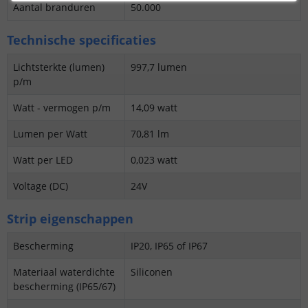
Aantal branduren
50.000
Technische specificaties
Lichtsterkte (lumen)
997,7 lumen
p/m
Watt - vermogen p/m
14,09 watt
Lumen per Watt
70,81 lm
Watt per LED
0,023 watt
Voltage (DC)
24V
Strip eigenschappen
Bescherming
IP20, IP65 of IP67
Materiaal waterdichte
Siliconen
bescherming (IP65/67)