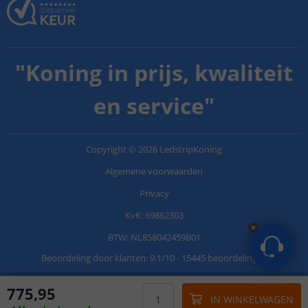
"
Koning in prijs, kwaliteit
en service
"
Copyright
©
2026
LedstripKoning
Algemene voorwaarden
Privacy
KvK: 69862303
BTW: NL858042459B01
Beoordeling door klanten:
9.1
/
10
-
15445 beoordelingen
775
,
95
IN WINKELWAGEN