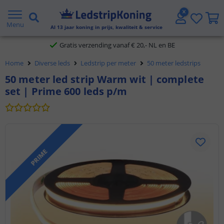
5 jaar garantie
Menu
Al
13
jaar koning in prijs, kwaliteit & service
Gratis verzending vanaf € 20,- NL en BE
Home
Diverse leds
Ledstrip per meter
50 meter ledstrips
Klantbeoordeling 9.1
50 meter led strip Warm wit | complete
set | Prime 600 leds p/m
Voor 23:45 uur besteld,
morgen in huis
PRIME