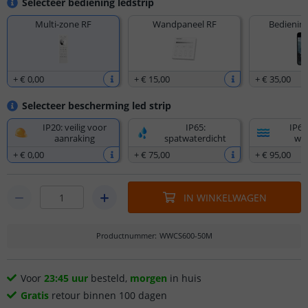
Selecteer bediening ledstrip
Multi-zone RF
Wandpaneel RF
Bediening
+
€ 0
,
00
+
€ 15
,
00
+
€ 35
,
00
Selecteer bescherming led strip
IP20: veilig voor
IP65:
IP67
aanraking
spatwaterdicht
wat
+
€ 0
,
00
+
€ 75
,
00
+
€ 95
,
00
IN WINKELWAGEN
Productnummer
:
WWCS600-50M
Voor
23:45 uur
besteld,
morgen
in huis
Gratis
retour binnen 100 dagen