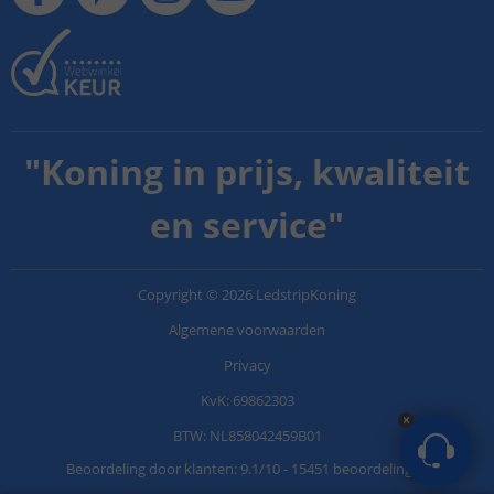
"
Koning in prijs, kwaliteit
en service
"
Copyright
©
2026
LedstripKoning
Algemene voorwaarden
Privacy
KvK: 69862303
BTW: NL858042459B01
Beoordeling door klanten:
9.1
/
10
-
15451 beoordelingen