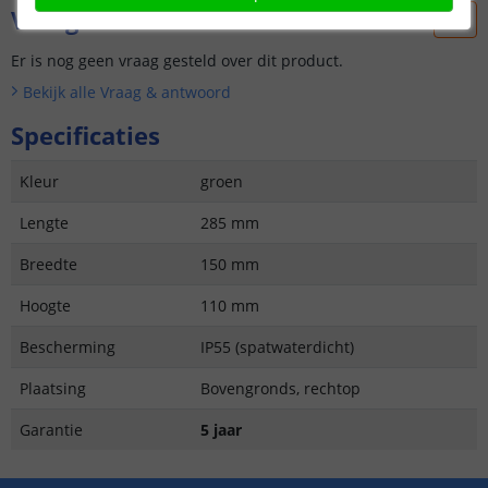
Vraag & antwoord
Er is nog geen vraag gesteld over dit product.
Bekijk alle
Vraag & antwoord
Specificaties
Kleur
groen
Lengte
285 mm
Breedte
150 mm
Hoogte
110 mm
Bescherming
IP55 (spatwaterdicht)
Plaatsing
Bovengronds, rechtop
Garantie
5 jaar