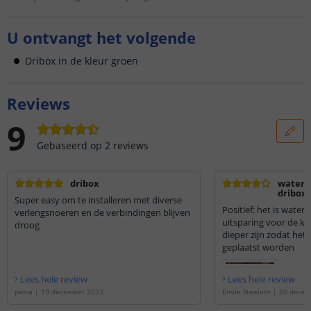
U ontvangt het volgende
Dribox in de kleur groen
Reviews
9
Gebaseerd op
2
reviews
dribox
waterd
dribox-
Super easy om te installeren met diverse
adapter
Positief: het is waterdicht Neg
verlengsnoeren en de verbindingen blijven
uitsparing voor de ka
droog
dieper zijn zodat het
geplaatst worden
Lees hele review
Lees hele review
petra
|
19 december 2023
Emile Steelant
|
20 decem