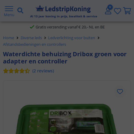
5 jaar garantie
Menu
Al
13
jaar koning in prijs, kwaliteit & service
Gratis verzending vanaf € 20,- NL en BE
Home
Diverse leds
Ledverlichting voor buiten
Klantbeoordeling 9.1
Afstandsbedieningen en controllers
Waterdichte behuizing Dribox groen voor
Voor 23:45 uur besteld,
morgen in huis
adapter en controller
(
2
reviews
)