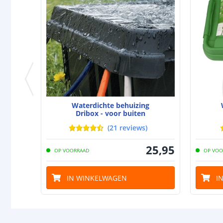
Waterdichte behuizing
Dribox - voor buiten
(
21
reviews
)
25
,
95
OP VOORRAAD
OP VOO
IN WINKELWAGEN
I