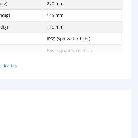
dig)
270 mm
ndig)
145 mm
dig)
115 mm
IP55 (spatwaterdicht)
Bovengronds, rechtop
5 jaar
ificaties