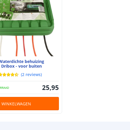
Waterdichte behuizing
Dribox - voor buiten
(
2
reviews
)
25
,
95
RRAAD
N WINKELWAGEN