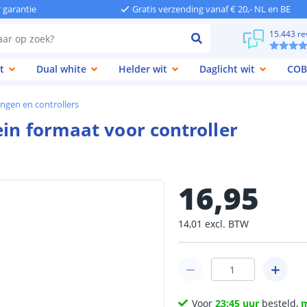
r garantie
Gratis verzending vanaf € 20,- NL en BE
15.443 re
t
Dual white
Helder wit
Daglicht wit
COB
ngen en controllers
ein formaat voor controller
16
,
95
14
,
01
excl.
BTW
Voor
23:45 uur
besteld,