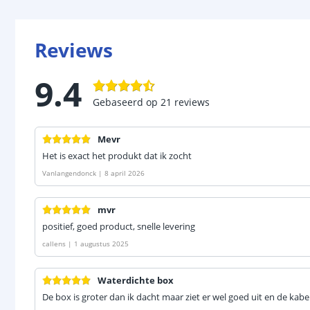
Reviews
9.4
Gebaseerd op
21
reviews
Mevr
Het is exact het produkt dat ik zocht
Vanlangendonck
|
8 april 2026
mvr
positief, goed product, snelle levering
callens
|
1 augustus 2025
Waterdichte box
De box is groter dan ik dacht maar ziet er wel goed uit en de kabe