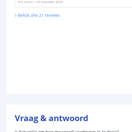
Kris Lamin
|
24 november 2024
Bekijk alle
21
reviews
Vraag & antwoord
Is het veilig om hier meanwell voedingen in te doen?