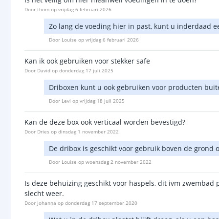
Door
thom
op
vrijdag 6 februari 2026
Zo lang de voeding hier in past, kunt u inderdaad 
Door
Louise
op
vrijdag 6 februari 2026
Kan ik ook gebruiken voor stekker safe
Door
David
op
donderdag 17 juli 2025
Driboxen kunt u ook gebruiken voor producten buit
Door
Levi
op
vrijdag 18 juli 2025
Kan de deze box ook verticaal worden bevestigd?
Door
Dries
op
dinsdag 1 november 2022
De dribox is geschikt voor gebruik boven de grond o
Door
Louise
op
woensdag 2 november 2022
Is deze behuizing geschikt voor haspels, dit ivm zwembad 
slecht weer.
Door
Johanna
op
donderdag 17 september 2020