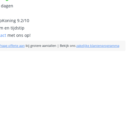
0 dagen
ipKoning 9.2/10
m en tijdstip
tact
met ons op!
Vraag offerte aan
bij grotere aantallen
|
Bekijk ons
zakelijke klantenprogramma