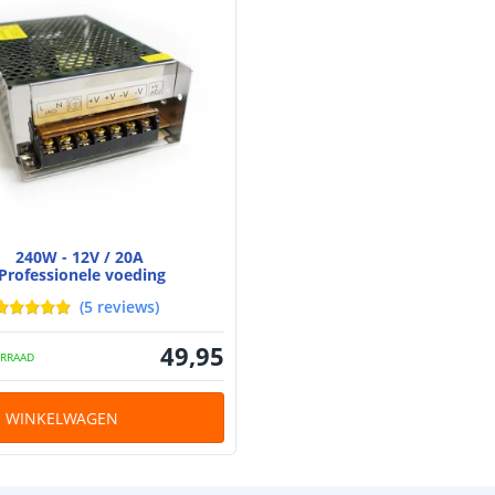
240W - 12V / 20A
Professionele voeding
(
5
reviews
)
49
,
95
RRAAD
N WINKELWAGEN