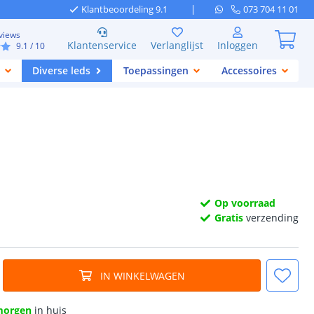
Klantbeoordeling 9.1
073 704 11 01
views
Klantenservice
Verlanglijst
Inloggen
9.1
/ 10
Diverse leds
Toepassingen
Accessoires
Op voorraad
Gratis
verzending
IN WINKELWAGEN
morgen
in huis