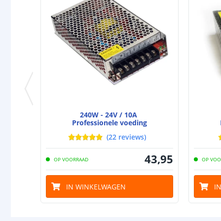
240W - 24V / 10A
Professionele voeding
(
22
reviews
)
43
,
95
OP VOORRAAD
OP VOO
IN WINKELWAGEN
I