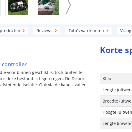
 producten
Reviews
Foto's van klanten
Vraag
Korte s
 controller
e voor binnen geschikt is, toch buiten te
door deze bestand is tegen regen. De Dribox
Kleur
fstotende isolatie. Ook via de kabels zal er
Lengte (uitwen
Breedte (uitwe
Hoogte (uitwen
Lengte (inwend