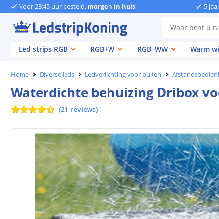
Voor 23:45 uur besteld,
morgen in huis
5 jaa
Led strips RGB
RGB+W
RGB+WW
Warm wi
Home
Diverse leds
Ledverlichting voor buiten
Afstandsbedieni
Waterdichte behuizing Dribox vo
(
21
reviews
)