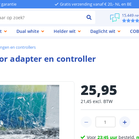
r garantie
Gratis verzending vanaf € 20,- NL en BE
15.449 re
t
Dual white
Helder wit
Daglicht wit
COB
ngen en controllers
or adapter en controller
25
,
95
21
,
45
excl.
BTW
Voor
23:45 uur
besteld,