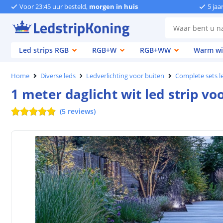
Voor 23:45 uur besteld,
morgen in huis
5 jaa
Led strips RGB
RGB+W
RGB+WW
Warm wi
Home
Diverse leds
Ledverlichting voor buiten
Complete sets le
1 meter daglicht wit led strip vo
(
5
reviews
)