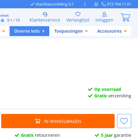
Klantbeoordeling 9.1
073 704 11 01
views
Klantenservice
Verlanglijst
Inloggen
9.1
/ 10
Diverse leds
Toepassingen
Accessoires
Op voorraad
Gratis
verzending
IN WINKELWAGEN
Gratis
retourneren
5 jaar
garantie