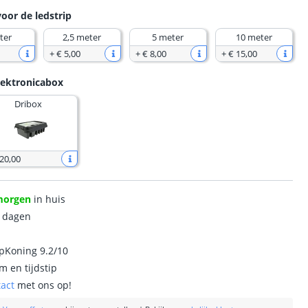
voor de ledstrip
ter
2,5 meter
5 meter
10 meter
+
€ 5
,
00
+
€ 8
,
00
+
€ 15
,
00
lektronicabox
Dribox
 20
,
00
morgen
in huis
0 dagen
ipKoning 9.2/10
m en tijdstip
tact
met ons op!