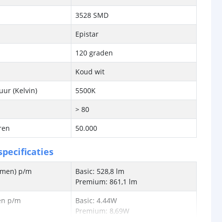
3528 SMD
Epistar
120 graden
Koud wit
ur (Kelvin)
5500K
> 80
ren
50.000
pecificaties
lumen) p/m
Basic: 528,8 lm
Premium: 861,1 lm
en p/m
Basic: 4.44W
Premium: 8,69W