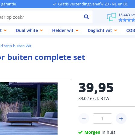
r garantie
Gratis verzending vanaf € 20,- NL en BE
15.443 re
t
Dual white
Helder wit
Daglicht wit
COB
d strip buiten Wit
or buiten complete set
39
,
95
33
,
02
excl.
BTW
Morgen
in huis