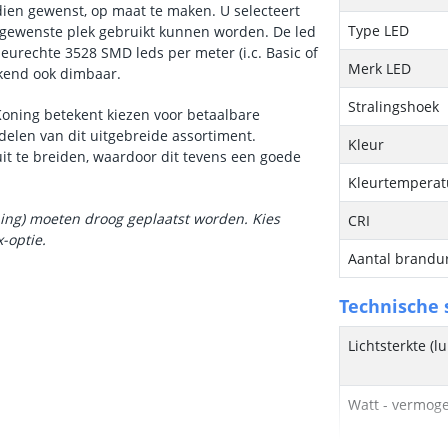
ndien gewenst, op maat te maken. U selecteert
Type LED
e gewenste plek gebruikt kunnen worden. De led
kleurechte 3528 SMD leds per meter (i.c. Basic of
Merk LED
ekend ook dimbaar.
Stralingshoek
Koning betekent kiezen voor betaalbare
delen van dit uitgebreide assortiment.
Kleur
it te breiden, waardoor dit tevens een goede
Kleurtemperatu
ning) moeten droog geplaatst worden. Kies
CRI
x
-optie.
Aantal brandu
Technische s
Lichtsterkte (
Watt - vermog