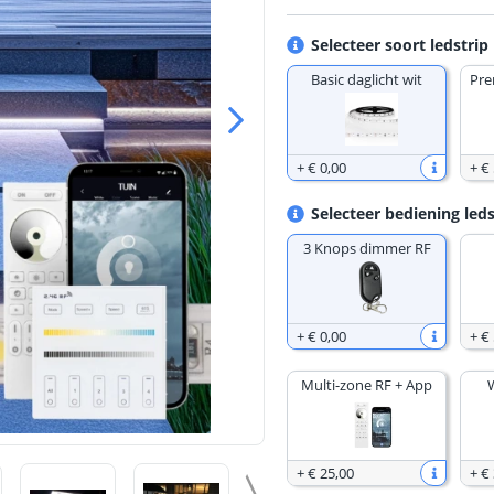
Selecteer soort ledstrip
Basic daglicht wit
Pre
+
€ 0
,
00
+
€ 
Selecteer bediening leds
3 Knops dimmer RF
+
€ 0
,
00
+
€ 
Multi-zone RF + App
+
€ 25
,
00
+
€