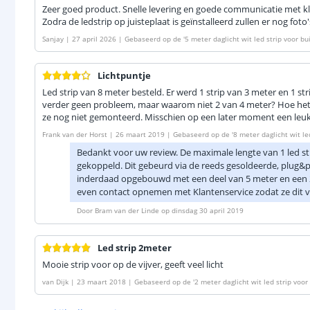
Zeer goed product. Snelle levering en goede communicatie met k
Zodra de ledstrip op juisteplaat is geïnstalleerd zullen er nog fo
Sanjay
|
27 april 2026
|
Gebaseerd op de
'
5 meter daglicht wit led strip voor b
Lichtpuntje
Led strip van 8 meter besteld. Er werd 1 strip van 3 meter en 1 str
verder geen probleem, maar waarom niet 2 van 4 meter? Hoe het er
ze nog niet gemonteerd. Misschien op een later moment een leuk
Frank van der Horst
|
26 maart 2019
|
Gebaseerd op de
'
8 meter daglicht wit le
Bedankt voor uw review. De maximale lengte van 1 led str
gekoppeld. Dit gebeurd via de reeds gesoldeerde, plug&p
inderdaad opgebouwd met een deel van 5 meter en een 2e
even contact opnemen met Klantenservice zodat ze dit 
Door
Bram van der Linde
op
dinsdag 30 april 2019
Led strip 2meter
Mooie strip voor op de vijver, geeft veel licht
van Dijk
|
23 maart 2018
|
Gebaseerd op de
'
2 meter daglicht wit led strip voo