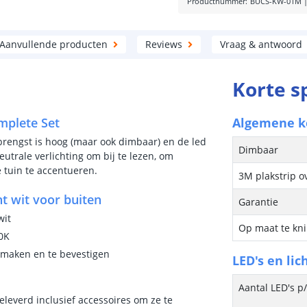
Productnummer
:
BUCS-KW-01M
Aanvullende producten
Reviews
Vraag & antwoord
Korte s
omplete Set
Algemene 
pbrengst is hoog (maar ook dimbaar) en de led
Dimbaar
eutrale verlichting om bij te lezen, om
e tuin te accentueren.
3M plakstrip o
t wit voor buiten
Garantie
wit
Op maat te kn
00K
e maken en te bevestigen
LED's en lic
Aantal LED's p
eleverd inclusief accessoires om ze te