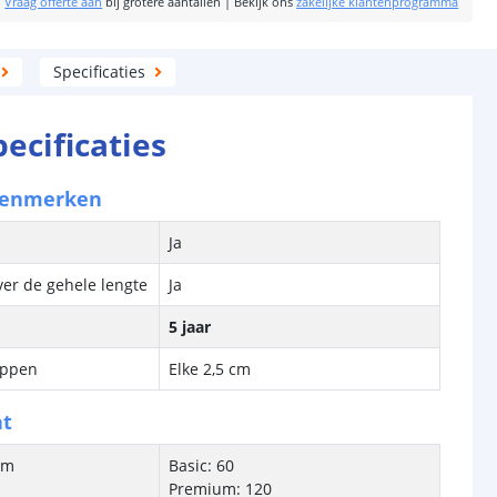
|
Vraag offerte aan
bij grotere aantallen
|
Bekijk ons
zakelijke klantenprogramma
Specificaties
pecificaties
kenmerken
Ja
ver de gehele lengte
Ja
5 jaar
ippen
Elke 2,5 cm
ht
/m
Basic: 60
Premium: 120