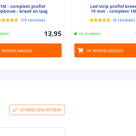
1M - compleet profiel
Led strip profiel bree
Aansluiting be
pbouw - breed en laag
19 mm - compleet 1
Aansluiting ei
(
19
reviews
)
(
6
reviews
)
13
,
95
RRAAD
OP VOORRAAD
N WINKELWAGEN
IN WINKELWAGEN
SCHRIJF EEN REVIEW