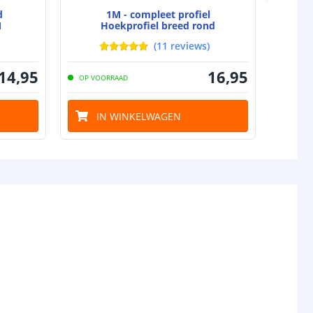
d
1M - compleet profiel
gin
5.5x2.1 DC stekker type vrouw
M
Hoekprofiel breed rond
nde
5.5x2.1 DC stekker type man
(
11
reviews
)
14
,
95
16
,
95
OP VOORRAAD
IN WINKELWAGEN