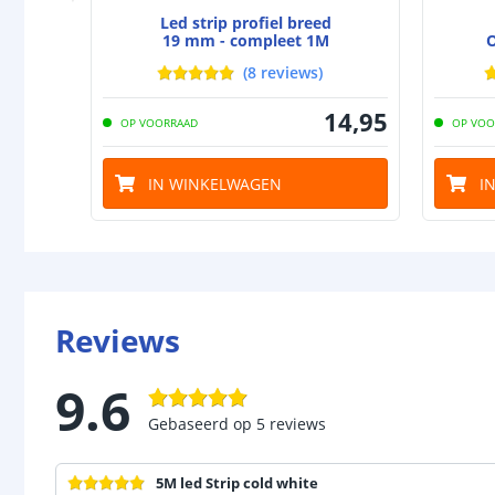
Led strip profiel breed
19 mm - compleet 1M
O
(
8
reviews
)
14
,
95
OP VOORRAAD
OP VOO
IN WINKELWAGEN
I
Reviews
9.6
Gebaseerd op
5
reviews
5M led Strip cold white