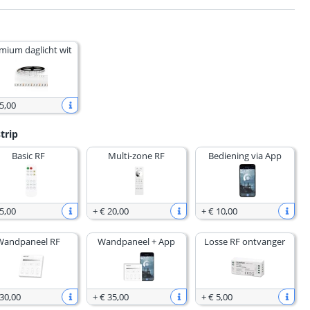
mium daglicht wit
5
,
00
trip
Basic RF
Multi-zone RF
Bediening via App
5
,
00
+
€ 20
,
00
+
€ 10
,
00
Wandpaneel RF
Wandpaneel + App
Losse RF ontvanger
 30
,
00
+
€ 35
,
00
+
€ 5
,
00