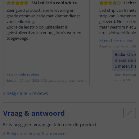
5M led Strip cold white
Lichtp
Zeer goed product. Snelle levering en
Led strip van 8 meter
goede communicatie met klantendienst
strip van 3 meter en 1
van Ledkoning.
geleverd. Nu is dit v
Zodra de ledstrip op juisteplaat is
maar waarom niet 2 v
geïnstalleerd zullen er nog foto's worden
eruit ziet weet ik nie
toegevoegd.
niet gemonteerd. Mis
Lees hele review
moment een leuke fo
Frank van der Horst
|
26 m
ebaseerd op de
'
8 meter da
Bedankt voor
strip voor buiten complete
maximale leng
5 meter, hie
gekoppeld. D
Lees hele review
Door
Bram van d
reeds gesold
april 2019
Sanjay
|
27 april 2026
|
Gebaseerd op d
lees meer
...
stekkertjes. 
e
'
5 meter daglicht wit led strip voor buit
inderdaad o
en complete set
'
Bekijk alle
5
reviews
deel van 5 m
van 3 meter. 
contact opn
Vraag & antwoord
Klantenservic
u aanpassen.
Er is nog geen vraag gesteld over dit product.
Bekijk alle
Vraag & antwoord