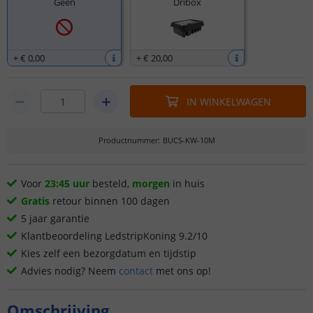
Geen
Dribox
+
€ 0
,
00
+
€ 20
,
00
IN WINKELWAGEN
Productnummer
:
BUCS-KW-10M
Voor
23:45 uur
besteld,
morgen
in huis
Gratis
retour binnen 100 dagen
5 jaar garantie
Klantbeoordeling LedstripKoning 9.2/10
Kies zelf een bezorgdatum en tijdstip
Advies nodig? Neem
contact
met ons op!
Omschrijving