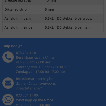
Breedte led strip
10 mm
Dikte led strip
5 mm
Aansluiting begin
5.5x2.1 DC stekker type vrouw
Aansluiting einde
5.5x2.1 DC stekker type man
Hulp nodig?
073 704 11 01
Bereikbaar op ma t/m vr
van 9.00 tot 22.00 uur
Zaterdag van 9.00 tot 17.00 uur
Zondag van 12.00 tot 17.00 uur
info@ledstripkoning.be
Binnen 24 uur antwoord,
meestal sneller!
073 704 11 00
Whatsapp op ma t/m vr
van 9.00 tot 22.00 uur