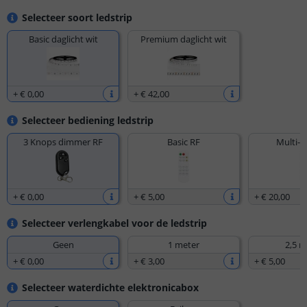
Selecteer soort ledstrip
Basic daglicht wit
Premium daglicht wit
+
€ 0
,
00
+
€ 42
,
00
Selecteer bediening ledstrip
3 Knops dimmer RF
Basic RF
Multi-z
+
€ 0
,
00
+
€ 5
,
00
+
€ 20
,
00
Selecteer verlengkabel voor de ledstrip
Geen
1 meter
2,5 m
+
€ 0
,
00
+
€ 3
,
00
+
€ 5
,
00
Selecteer waterdichte elektronicabox