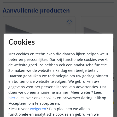
Aanvullende producten
Cookies
Met cookies en technieken die daarop lijken helpen we u
beter en persoonlijker. Dankzij functionele cookies werkt
de website goed. Ze hebben ook een analytische functie.
Zo maken we de website elke dag een beetje beter.
Daarom gebruiken we technologie om uw gedrag binnen
en buiten onze website te volgen. We gebruiken uw
gegevens voor het personaliseren van advertenties. Dat
Led strip profiel breed
1M - compl
doen we op een anonieme manier.
Meer weten?
Lees
19 mm - compleet 1M
Opbouw - br
hier
alles over onze cookie- en privacyverklaring. Klik op
(
8
reviews
)
'Accepteer' om te accepteren.
Kiest u voor
weigeren
?
Dan plaatsen we alleen
14
,
95
functionele en analytische cookies en gebruiken we
OP VOORRAAD
OP VOORRAAD