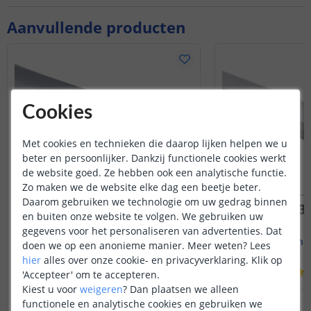
Aanvullende producten
Cookies
Met cookies en technieken die daarop lijken helpen we u
beter en persoonlijker. Dankzij functionele cookies werkt
de website goed. Ze hebben ook een analytische functie.
Zo maken we de website elke dag een beetje beter.
Daarom gebruiken we technologie om uw gedrag binnen
en buiten onze website te volgen. We gebruiken uw
gegevens voor het personaliseren van advertenties. Dat
Led strip profiel breed
1M - compl
doen we op een anonieme manier.
Meer weten?
Lees
19 mm - compleet 1M
Opbouw - br
hier
alles over onze cookie- en privacyverklaring. Klik op
(
8
reviews
)
'Accepteer' om te accepteren.
Kiest u voor
weigeren
?
Dan plaatsen we alleen
14
,
95
functionele en analytische cookies en gebruiken we
OP VOORRAAD
OP VOORRAAD