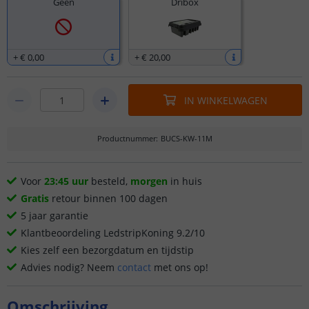
Geen
Dribox
+
€ 0
,
00
+
€ 20
,
00
IN WINKELWAGEN
Productnummer
:
BUCS-KW-11M
Voor
23:45 uur
besteld,
morgen
in huis
Gratis
retour binnen 100 dagen
5 jaar garantie
Klantbeoordeling LedstripKoning 9.2/10
Kies zelf een bezorgdatum en tijdstip
Advies nodig? Neem
contact
met ons op!
Omschrijving