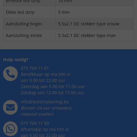
Breedte led strip
10 mm
Dikte led strip
5 mm
Aansluiting begin
5.5x2.1 DC stekker type vrouw
Aansluiting einde
5.5x2.1 DC stekker type man
Hulp nodig?
073 704 11 01
Bereikbaar op ma t/m vr
van 9.00 tot 22.00 uur
Zaterdag van 9.00 tot 17.00 uur
Zondag van 12.00 tot 17.00 uur
info@ledstripkoning.be
Binnen 24 uur antwoord,
meestal sneller!
073 704 11 00
Whatsapp op ma t/m vr
van 9.00 tot 22.00 uur