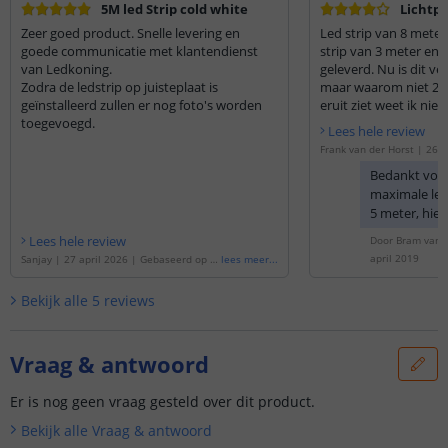
5M led Strip cold white
Lichtp
Zeer goed product. Snelle levering en
Led strip van 8 meter
goede communicatie met klantendienst
strip van 3 meter en 1
van Ledkoning.
geleverd. Nu is dit v
Zodra de ledstrip op juisteplaat is
maar waarom niet 2 v
geïnstalleerd zullen er nog foto's worden
eruit ziet weet ik nie
toegevoegd.
niet gemonteerd. Mis
Lees hele review
moment een leuke fo
Frank van der Horst
|
26 m
ebaseerd op de
'
8 meter da
Bedankt voor
strip voor buiten complete
maximale leng
5 meter, hie
gekoppeld. D
Lees hele review
Door
Bram van d
reeds gesold
april 2019
Sanjay
|
27 april 2026
|
Gebaseerd op d
lees meer
...
stekkertjes. 
e
'
5 meter daglicht wit led strip voor buit
inderdaad o
en complete set
'
Bekijk alle
5
reviews
deel van 5 m
van 3 meter. 
contact opn
Vraag & antwoord
Klantenservic
u aanpassen.
Er is nog geen vraag gesteld over dit product.
Bekijk alle
Vraag & antwoord