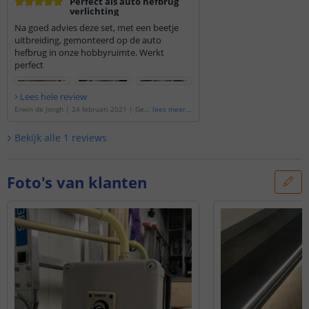
Perfect als auto hefbrug
verlichting
Na goed advies deze set, met een beetje
uitbreiding, gemonteerd op de auto
hefbrug in onze hobbyruimte. Werkt
perfect
Lees hele review
Erwin de Jongh
|
24 februari 2021
|
Geb
lees meer
...
aseerd op de
'
5 meter Helder Wit led stri
p voor buiten complete set
'
Bekijk alle
1
reviews
Foto's van klanten