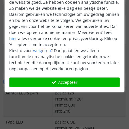
de website goed. Ze hebben ook een analytische functie.
Zo maken we de website elke dag een beetje beter.
Garantie
5 jaar
Daarom gebruiken we technologie om uw gedrag binnen
en buiten onze website te volgen. We gebruiken uw
Op maat te knippen
Basic: 6,2 cm
gegevens voor het personaliseren van advertenties. Dat
Premium: 5 cm
doen we op een anonieme manier.
Meer weten?
Lees
Prime: Overal knipbaar
hier
alles over onze cookie- en privacyverklaring. Klik op
Pro: 2,5 cm
'Accepteer' om te accepteren.
Datasheet
Download Basic
Kiest u voor
weigeren
?
Dan plaatsen we alleen
Download Premium
functionele en analytische cookies en gebruiken we
Download Prime
technieken die daarop lijken. U kunt uw voorkeuren later
Download Pro
nog aanpassen op de voorkeuren pagina.
LED's en licht
Accepteer
Aantal LED's p/m
Basic: 128
Premium: 120
Prime: 600
Pro: 240
Type LED
Basic: COB
Premium: 2835 SMD