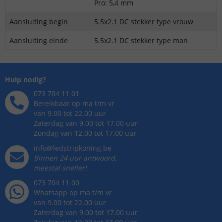
Pro: 5,4 mm
Aansluiting begin
5.5x2.1 DC stekker type vrouw
Aansluiting einde
5.5x2.1 DC stekker type man
Hulp nodig?
073 704 11 01
Bereikbaar op ma t/m vr
van 9.00 tot 22.00 uur
Zaterdag van 9.00 tot 17.00 uur
Zondag van 12.00 tot 17.00 uur
info@ledstripkoning.be
Binnen 24 uur antwoord,
meestal sneller!
073 704 11 00
Whatsapp op ma t/m vr
van 9.00 tot 22.00 uur
Zaterdag van 9.00 tot 17.00 uur