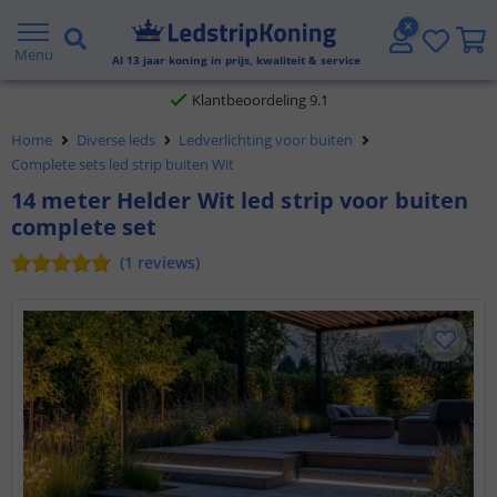
Gratis verzending vanaf € 20,- NL en BE
Menu
Al
13
jaar koning in prijs, kwaliteit & service
Klantbeoordeling 9.1
Home
Diverse leds
Ledverlichting voor buiten
Voor 23:45 uur besteld,
morgen in huis
Complete sets led strip buiten Wit
14 meter Helder Wit led strip voor buiten
complete set
(
1
reviews
)