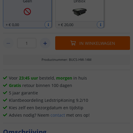
Geen
Dribox
+
€ 0
,
00
+
€ 20
,
00
IN WINKELWAGEN
Productnummer
:
BUCS-HW-14M
Voor
23:45 uur
besteld,
morgen
in huis
Gratis
retour binnen 100 dagen
5 jaar garantie
Klantbeoordeling LedstripKoning 9.2/10
Kies zelf een bezorgdatum en tijdstip
Advies nodig? Neem
contact
met ons op!
Omschrijving