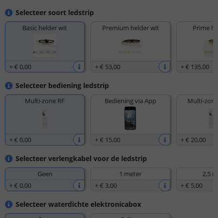
Selecteer soort ledstrip
Basic helder wit
Premium helder wit
Prime he
+
€ 0
,
00
+
€ 53
,
00
+
€ 135
,
00
Selecteer bediening ledstrip
Multi-zone RF
Bediening via App
Multi-zone
+
€ 0
,
00
+
€ 15
,
00
+
€ 20
,
00
Selecteer verlengkabel voor de ledstrip
Geen
1 meter
2,5 m
+
€ 0
,
00
+
€ 3
,
00
+
€ 5
,
00
Selecteer waterdichte elektronicabox