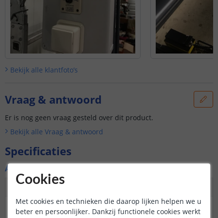
Bekijk alle
klantfoto’s
Vraag & antwoord
Er is nog geen vraag gesteld over dit product.
Bekijk alle
Vraag & antwoord
Specificaties
Algemene kenmerken
Cookies
Dimbaar
Ja
Met cookies en technieken die daarop lijken helpen we u
3M plakstrip over de
Ja
beter en persoonlijker. Dankzij functionele cookies werkt
gehele lengte