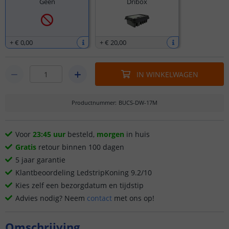
Geen
Dribox
+
€ 0
,
00
+
€ 20
,
00
IN WINKELWAGEN
Productnummer
:
BUCS-DW-17M
Voor
23:45 uur
besteld,
morgen
in huis
Gratis
retour binnen 100 dagen
5 jaar garantie
Klantbeoordeling LedstripKoning 9.2/10
Kies zelf een bezorgdatum en tijdstip
Advies nodig? Neem
contact
met ons op!
Omschrijving