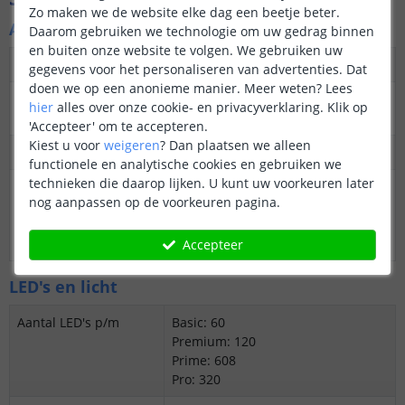
Zo maken we de website elke dag een beetje beter.
Algemene kenmerken
Daarom gebruiken we technologie om uw gedrag binnen
en buiten onze website te volgen. We gebruiken uw
Dimbaar
Ja
gegevens voor het personaliseren van advertenties. Dat
doen we op een anonieme manier.
Meer weten?
Lees
3M plakstrip over de
Ja
hier
alles over onze cookie- en privacyverklaring. Klik op
gehele lengte
'Accepteer' om te accepteren.
Kiest u voor
weigeren
?
Dan plaatsen we alleen
Garantie
5 jaar
functionele en analytische cookies en gebruiken we
technieken die daarop lijken. U kunt uw voorkeuren later
Op maat te knippen
Basic: 20 cm
nog aanpassen op de voorkeuren pagina.
Premium: 5 cm
Prime: 2,6 cm
Pro: 5 cm
Accepteer
LED's en licht
Aantal LED's p/m
Basic: 60
Premium: 120
Prime: 608
Pro: 320