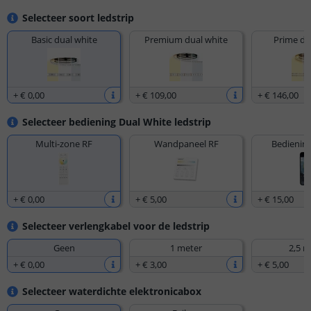
Selecteer soort ledstrip
Basic dual white
Premium dual white
Prime du
+
€ 0
,
00
+
€ 109
,
00
+
€ 146
,
00
Selecteer bediening Dual White ledstrip
Multi-zone RF
Wandpaneel RF
Bediening
+
€ 0
,
00
+
€ 5
,
00
+
€ 15
,
00
Selecteer verlengkabel voor de ledstrip
Geen
1 meter
2,5 m
+
€ 0
,
00
+
€ 3
,
00
+
€ 5
,
00
Selecteer waterdichte elektronicabox