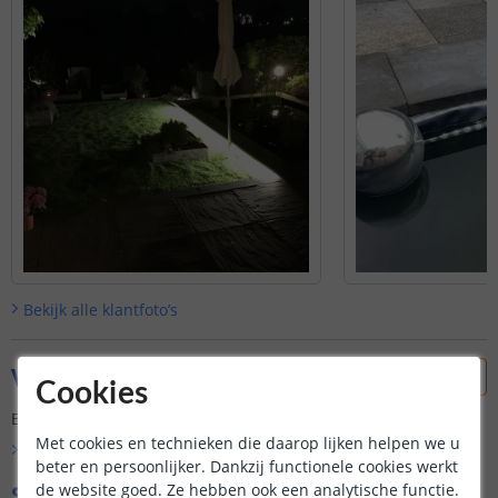
Bekijk alle
klantfoto’s
Vraag & antwoord
Cookies
Er is nog geen vraag gesteld over dit product.
Met cookies en technieken die daarop lijken helpen we u
Bekijk alle
Vraag & antwoord
beter en persoonlijker. Dankzij functionele cookies werkt
Specificaties
de website goed. Ze hebben ook een analytische functie.