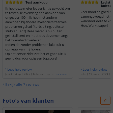
Test aankoop
Led str
buiten
Ik heb deze meter ledverlichtig gekocht om
Zeer mooi en goed p
te testen, ik overweeg een aankoop van
samengevoegd net een
ongeveer 100m Ik heb met andere
waardoor deze te kopp
aankopen bij andere leveanciers zeer veel
Hue. Werkt super!
problemen gehad (kortsluiting, defecte
stukken...enz) Deze meter is nu buiten
geinstallleerd en moet dus de zomer langs
het zwembad overleven.
Indien dit zonder problemen lukt zult u
opnieuw van mij horen.
Op het eerste zicht ziet het er goed uit! ik
geef u dus voorlopig een topscore!
Lees hele review
Lees hele review
Janick
|
4 april 2025
|
Gebaseerd op de
'
lees meer
...
Jelle
|
19 januari 2024
|
G
1 meter Dual White led strip voor buiten
e
'
4 meter Dual White led s
complete set
'
en complete set
'
Bekijk alle
7
reviews
Foto's van klanten