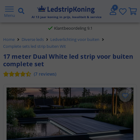
Gratis verzending vanaf € 20,- NL en BE
Menu
Al
13
jaar koning in prijs, kwaliteit & service
Klantbeoordeling 9.1
Home
Diverse leds
Ledverlichting voor buiten
Voor 23:45 uur besteld,
morgen in huis
Complete sets led strip buiten Wit
17 meter Dual White led strip voor buiten
complete set
(
7
reviews
)