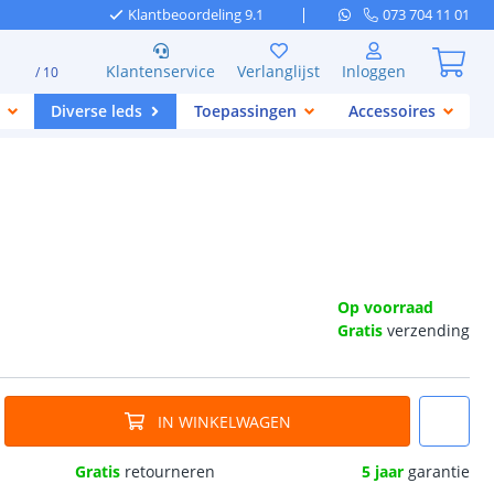
Klantbeoordeling 9.1
073 704 11 01
Klantenservice
Verlanglijst
Inloggen
/ 10
Diverse leds
Toepassingen
Accessoires
Op voorraad
Gratis
verzending
IN WINKELWAGEN
Gratis
retourneren
5 jaar
garantie