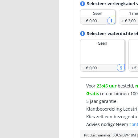
Selecteer verlengkabel 
Geen
1 me
+
€ 0
,
00
+
€ 3
,
00
Selecteer waterdichte e
Geen
+
€ 0
,
00
+
€
Voor
23:45 uur
besteld,
Gratis
retour binnen 10
5 jaar garantie
Klantbeoordeling Ledstr
Kies zelf een bezorgdatu
Advies nodig? Neem
con
Productnummer
:
BUCS-DW-18M