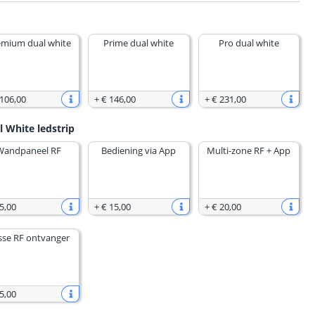
emium dual white
Prime dual white
Pro dual white
 106
,
00
+
€ 146
,
00
+
€ 231
,
00
l White ledstrip
Wandpaneel RF
Bediening via App
Multi-zone RF + App
5
,
00
+
€ 15
,
00
+
€ 20
,
00
sse RF ontvanger
5
,
00