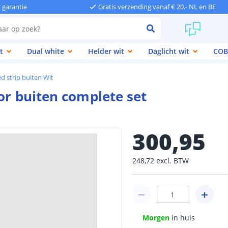
r garantie
Gratis verzending vanaf € 20,- NL en BE
t
Dual white
Helder wit
Daglicht wit
COB
d strip buiten Wit
or buiten complete set
300
,
95
248
,
72
excl.
BTW
Morgen
in huis