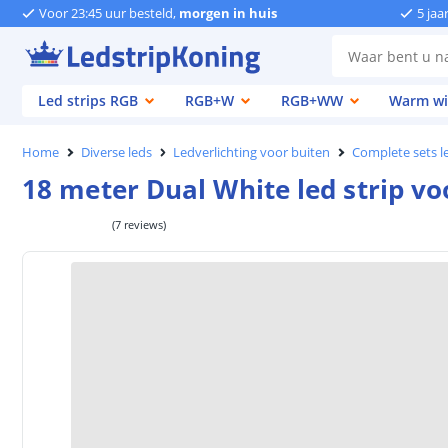
Voor 23:45 uur besteld,
morgen in huis
5 jaa
Led strips RGB
RGB+W
RGB+WW
Warm wi
Home
Diverse leds
Ledverlichting voor buiten
Complete sets le
18 meter Dual White led strip vo
(
7
reviews
)