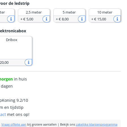
voor de ledstrip
ter
2,5 meter
5 meter
10 meter
+
€ 5
,
00
+
€ 8
,
00
+
€ 15
,
00
lektronicabox
Dribox
 20
,
00
morgen
in huis
0 dagen
ipKoning 9.2/10
m en tijdstip
tact
met ons op!
|
Vraag offerte aan
bij grotere aantallen
|
Bekijk ons
zakelijke klantenprogramma