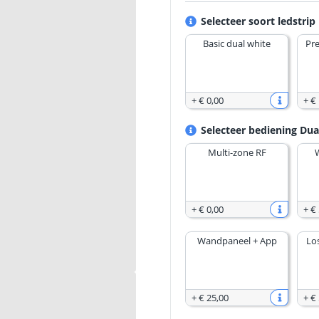
Selecteer soort ledstrip
Basic dual white
Pr
+
€ 0
,
00
+
€
Selecteer bediening Dua
Multi-zone RF
+
€ 0
,
00
+
€ 
Wandpaneel + App
Lo
+
€ 25
,
00
+
€ 