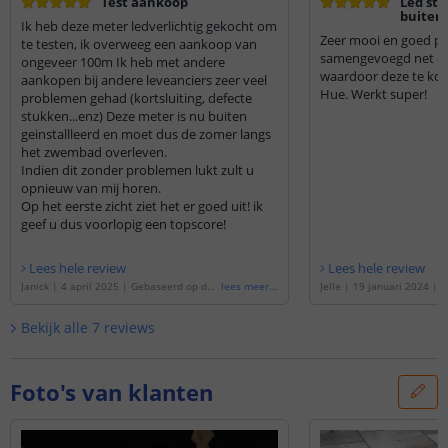
Test aankoop
Led str
buiten
Ik heb deze meter ledverlichtig gekocht om
Zeer mooi en goed p
te testen, ik overweeg een aankoop van
samengevoegd net een
ongeveer 100m Ik heb met andere
waardoor deze te kopp
aankopen bij andere leveanciers zeer veel
Hue. Werkt super!
problemen gehad (kortsluiting, defecte
stukken...enz) Deze meter is nu buiten
geinstallleerd en moet dus de zomer langs
het zwembad overleven.
Indien dit zonder problemen lukt zult u
opnieuw van mij horen.
Op het eerste zicht ziet het er goed uit! ik
geef u dus voorlopig een topscore!
Lees hele review
Lees hele review
Janick
|
4 april 2025
|
Gebaseerd op de
'
lees meer
...
Jelle
|
19 januari 2024
|
G
1 meter Dual White led strip voor buiten
e
'
4 meter Dual White led s
complete set
'
en complete set
'
Bekijk alle
7
reviews
Foto's van klanten