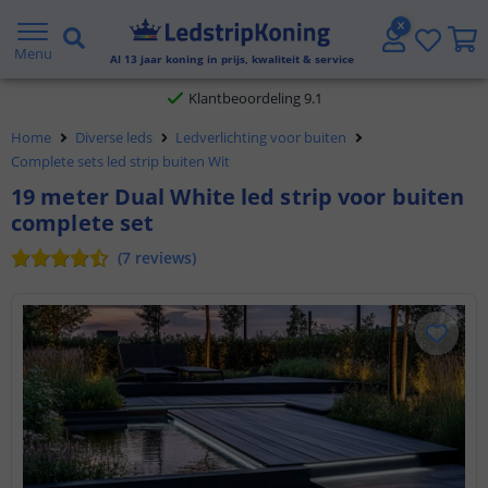
Gratis verzending vanaf € 20,- NL en BE
Menu
Al
13
jaar koning in prijs, kwaliteit & service
Klantbeoordeling 9.1
Home
Diverse leds
Ledverlichting voor buiten
Voor 23:45 uur besteld,
morgen in huis
Complete sets led strip buiten Wit
19 meter Dual White led strip voor buiten
complete set
(
7
reviews
)