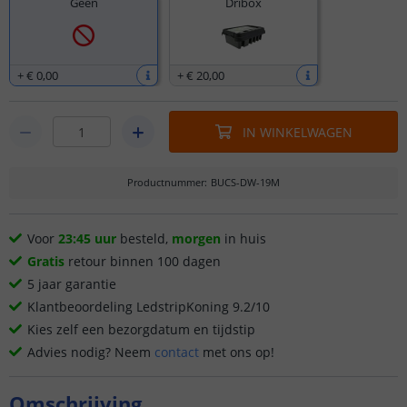
Geen
Dribox
+
€ 0
,
00
+
€ 20
,
00
IN WINKELWAGEN
Productnummer
:
BUCS-DW-19M
Voor
23:45 uur
besteld,
morgen
in huis
Gratis
retour binnen 100 dagen
5 jaar garantie
Klantbeoordeling LedstripKoning 9.2/10
Kies zelf een bezorgdatum en tijdstip
Advies nodig? Neem
contact
met ons op!
Omschrijving