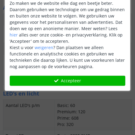
Zo maken we de website elke dag een beetje beter.
Algemene kenmerken
Daarom gebruiken we technologie om uw gedrag binnen
en buiten onze website te volgen. We gebruiken uw
Dimbaar
Ja
gegevens voor het personaliseren van advertenties. Dat
doen we op een anonieme manier.
Meer weten?
Lees
3M plakstrip over de
Ja
hier
alles over onze cookie- en privacyverklaring. Klik op
gehele lengte
'Accepteer' om te accepteren.
Kiest u voor
weigeren
?
Dan plaatsen we alleen
Garantie
5 jaar
functionele en analytische cookies en gebruiken we
technieken die daarop lijken. U kunt uw voorkeuren later
Op maat te knippen
Basic: 20 cm
nog aanpassen op de voorkeuren pagina.
Premium: 5 cm
Prime: 2,6 cm
Pro: 5 cm
Accepteer
LED's en licht
Aantal LED's p/m
Basic: 60
Premium: 120
Prime: 608
Pro: 320