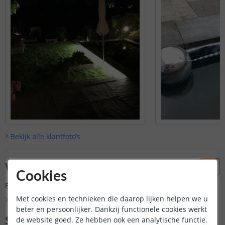
Bekijk alle
klantfoto’s
Vraag & antwoord
Cookies
Er is nog geen vraag gesteld over dit product.
Met cookies en technieken die daarop lijken helpen we u
Bekijk alle
Vraag & antwoord
beter en persoonlijker. Dankzij functionele cookies werkt
Specificaties
de website goed. Ze hebben ook een analytische functie.