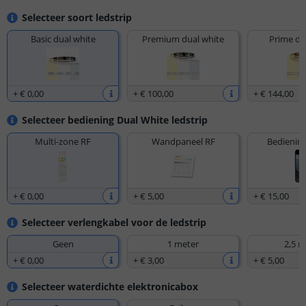
Selecteer soort ledstrip
Basic dual white
Premium dual white
Prime du
+
€ 0
,
00
+
€ 100
,
00
+
€ 144
,
00
Selecteer bediening Dual White ledstrip
Multi-zone RF
Wandpaneel RF
Bediening
+
€ 0
,
00
+
€ 5
,
00
+
€ 15
,
00
Selecteer verlengkabel voor de ledstrip
Geen
1 meter
2,5 m
+
€ 0
,
00
+
€ 3
,
00
+
€ 5
,
00
Selecteer waterdichte elektronicabox