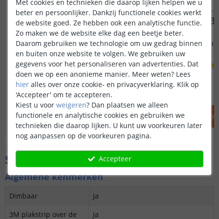
Met cookies en technieken die daarop lijken helpen we u
beter en persoonlijker. Dankzij functionele cookies werkt
de website goed. Ze hebben ook een analytische functie.
Zo maken we de website elke dag een beetje beter.
Led strip profiel breed
1M - compl
Daarom gebruiken we technologie om uw gedrag binnen
19 mm - compleet 1M
Opbouw - br
en buiten onze website te volgen. We gebruiken uw
gegevens voor het personaliseren van advertenties. Dat
(
8
reviews
)
doen we op een anonieme manier.
Meer weten?
Lees
14
,
95
hier
alles over onze cookie- en privacyverklaring. Klik op
OP VOORRAAD
OP VOORRAAD
'Accepteer' om te accepteren.
Kiest u voor
weigeren
?
Dan plaatsen we alleen
functionele en analytische cookies en gebruiken we
IN WINKELWAGEN
IN WINKELW
technieken die daarop lijken. U kunt uw voorkeuren later
nog aanpassen op de voorkeuren pagina.
Specificaties
Accepteer
Algemene kenmerken
Dimbaar
Ja
3M plakstrip over de
Ja