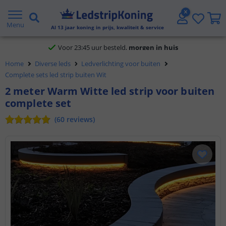
Klantbeoordeling 9.1
Menu
Al
13
jaar koning in prijs, kwaliteit & service
Voor 23:45 uur besteld,
morgen in huis
Home
Diverse leds
Ledverlichting voor buiten
Complete sets led strip buiten Wit
2 meter Warm Witte led strip voor buiten
complete set
(
60
reviews
)