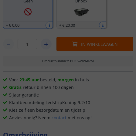
Geen
Dribox
+
€ 0
,
00
+
€ 20
,
00
IN WINKELWAGEN
Productnummer
:
BUCS-WW-02M
Voor
23:45 uur
besteld,
morgen
in huis
Gratis
retour binnen 100 dagen
5 jaar garantie
Klantbeoordeling LedstripKoning 9.2/10
Kies zelf een bezorgdatum en tijdstip
Advies nodig? Neem
contact
met ons op!
Omschrijving