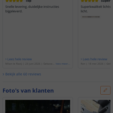
Top
Super k
Snelle levering, duidelijke instructies
Superkwaliteit lichtst
bijgeleverd.
licht.
Lees hele review
Lees hele review
Milan te Raaij
|
23 juni 2026
|
Gebaseer
lees meer
...
Ron
|
18 mei 2026
|
Geba
d op de
'
6 meter Warm Witte led strip vo
meter Warm Witte led stri
or buiten complete set
'
omplete set
'
Bekijk alle
60
reviews
Foto's van klanten