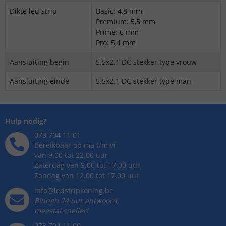
Dikte led strip
Basic: 4,8 mm
Premium: 5,5 mm
Prime: 6 mm
Pro: 5,4 mm
Aansluiting begin
5.5x2.1 DC stekker type vrouw
Aansluiting einde
5.5x2.1 DC stekker type man
Hulp nodig?
073 704 11 01
Bereikbaar op ma t/m vr
van 9.00 tot 22.00 uur
Zaterdag van 9.00 tot 17.00 uur
Zondag van 12.00 tot 17.00 uur
info@ledstripkoning.be
Binnen 24 uur antwoord,
meestal sneller!
073 704 11 00