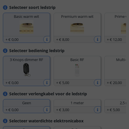
Selecteer soort ledstrip
Basic warm wit
Premium warm wit
Prime w
+
€ 0
,
00
+
€ 8
,
00
+
€ 12
,
00
Selecteer bediening ledstrip
3 Knops dimmer RF
Basic RF
Multi-z
+
€ 0
,
00
+
€ 5
,
00
+
€ 20
,
00
Selecteer verlengkabel voor de ledstrip
Geen
1 meter
2,5 m
+
€ 0
,
00
+
€ 3
,
00
+
€ 5
,
00
Selecteer waterdichte elektronicabox