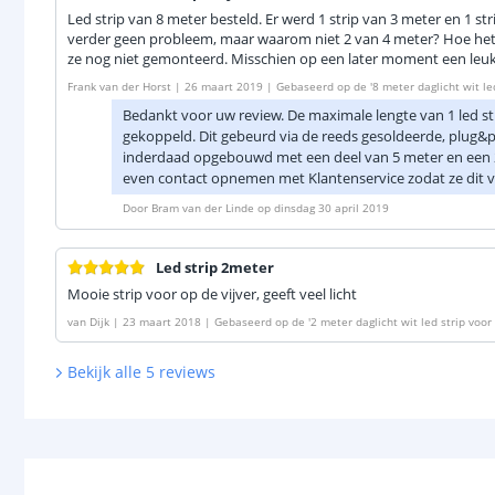
Led strip van 8 meter besteld. Er werd 1 strip van 3 meter en 1 str
verder geen probleem, maar waarom niet 2 van 4 meter? Hoe het er
ze nog niet gemonteerd. Misschien op een later moment een leuk
Frank van der Horst
|
26 maart 2019
|
Gebaseerd op de
'
8 meter daglicht wit le
Bedankt voor uw review. De maximale lengte van 1 led str
gekoppeld. Dit gebeurd via de reeds gesoldeerde, plug&p
inderdaad opgebouwd met een deel van 5 meter en een 2e
even contact opnemen met Klantenservice zodat ze dit 
Door
Bram van der Linde
op
dinsdag 30 april 2019
Led strip 2meter
Mooie strip voor op de vijver, geeft veel licht
van Dijk
|
23 maart 2018
|
Gebaseerd op de
'
2 meter daglicht wit led strip voo
Bekijk alle
5
reviews