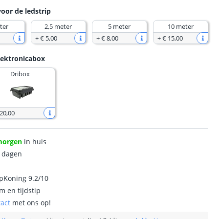
voor de ledstrip
ter
2,5 meter
5 meter
10 meter
+
€ 5
,
00
+
€ 8
,
00
+
€ 15
,
00
lektronicabox
Dribox
 20
,
00
morgen
in huis
0 dagen
ipKoning 9.2/10
m en tijdstip
tact
met ons op!