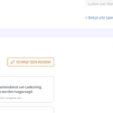
Lumen per Wa
Bekijk alle spec
Watt per LED
Voltage (DC)
Strip eigen
Bescherming
SCHRIJF EEN REVIEW
Materiaal wate
bescherming (I
Achtergrondkle
lantendienst van Ledkoning.
Plakstrip
to's worden toegevoegd.
uiten complete set
'
Breedte led st
Dikte led strip