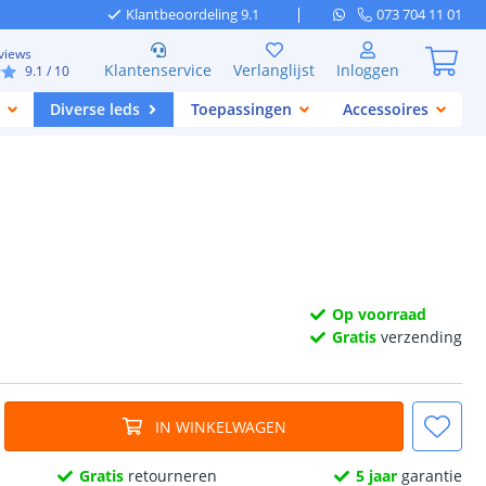
Klantbeoordeling 9.1
073 704 11 01
views
Klantenservice
Verlanglijst
Inloggen
9.1
/ 10
Diverse leds
Toepassingen
Accessoires
Op voorraad
Gratis
verzending
IN WINKELWAGEN
Gratis
retourneren
5 jaar
garantie