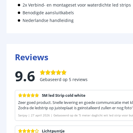
2x Verbind- en montageset voor waterdichte led strips
Benodigde aansluitkabels
Nederlandse handleiding
Reviews
9.6
Gebaseerd op
5
reviews
5M led Strip cold white
Zeer goed product. Snelle levering en goede communicatie met k
Zodra de ledstrip op juisteplaat is geïnstalleerd zullen er nog fo
Sanjay
|
27 april 2026
|
Gebaseerd op de
'
5 meter daglicht wit led strip voor b
Lichtpuntje