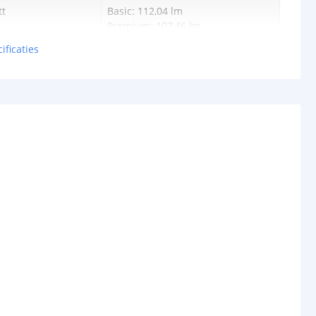
tt
Basic: 112,04 lm
Premium: 107,46 lm
ificaties
Basic: 0.077W
Premium: 0,076W
24V
schappen
IP67
rdichte
Siliconen
P65/67)
ur strip (PCB)
Wit
3M VHB
rip
10 mm
5 mm