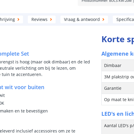
Productnummer
:
BUCS-KW-20M
rijving
Reviews
Vraag & antwoord
Specifica
Korte s
Complete Set
Algemene 
pbrengst is hoog (maar ook dimbaar) en de led
Dimbaar
eutrale verlichting om bij te lezen, om
e tuin te accentueren.
3M plakstrip o
t wit voor buiten
Garantie
wit
Op maat te kn
00K
e maken en te bevestigen
LED's en lic
Aantal LED's p
eleverd inclusief accessoires om ze te