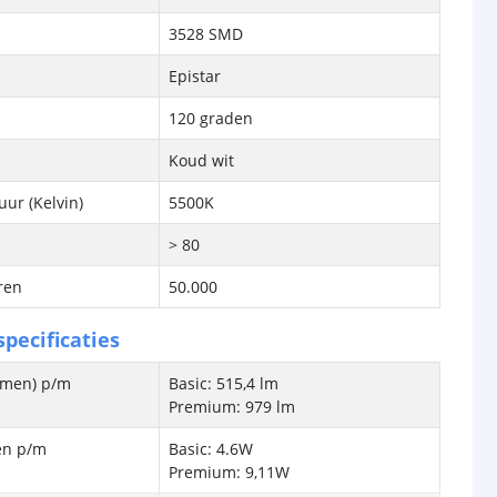
3528 SMD
Epistar
120 graden
Koud wit
ur (Kelvin)
5500K
> 80
ren
50.000
pecificaties
lumen) p/m
Basic: 515,4 lm
Premium: 979 lm
en p/m
Basic: 4.6W
Premium: 9,11W