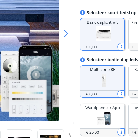
Selecteer soort ledstrip
Basic daglicht wit
Pre
+
€ 0
,
00
+
€
Selecteer bediening leds
Multi-zone RF
B
+
€ 0
,
00
+
€
Wandpaneel + App
Lo
+
€ 25
,
00
+
€ 