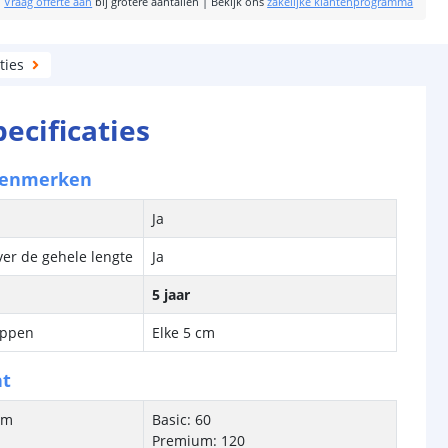
|
Vraag offerte aan
bij grotere aantallen
|
Bekijk ons
zakelijke klantenprogramma
ties
pecificaties
kenmerken
Ja
ver de gehele lengte
Ja
5 jaar
ippen
Elke 5 cm
ht
/m
Basic: 60
Premium: 120