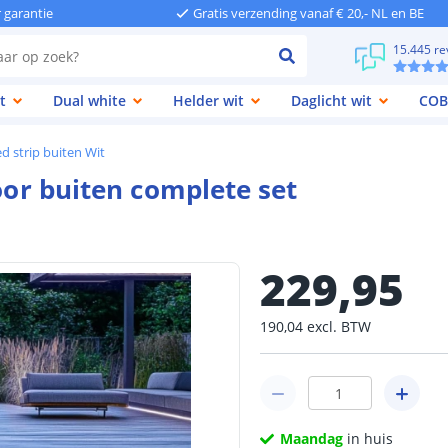
r garantie
Gratis verzending vanaf € 20,- NL en BE
15.445 re
t
Dual white
Helder wit
Daglicht wit
COB
d strip buiten Wit
voor buiten complete set
229
,
95
190
,
04
excl.
BTW
Maandag
in huis