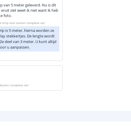
ip van 5 meter geleverd. Nu is dit
Aansluiting be
uit ziet weet ik niet want ik heb
e foto.
Aansluiting ei
d strip voor buiten complete set
'
ip is 5 meter, hierna worden ze
lay stekkertjes. De lengte wordt
 deel van 3 meter. U kunt altijd
voor u aanpassen.
r buiten complete set
'