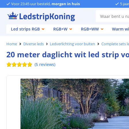
Voor 23:45 uur besteld,
morgen in huis
5 jaa
Led strips RGB
RGB+W
RGB+WW
Warm wi
Home
Diverse leds
Ledverlichting voor buiten
Complete sets le
20 meter daglicht wit led strip 
(
5
reviews
)