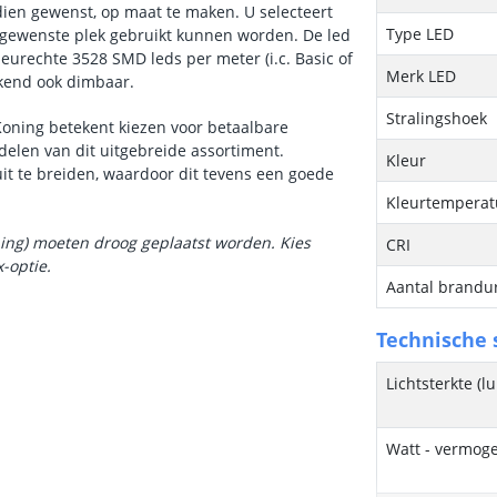
ndien gewenst, op maat te maken. U selecteert
Type LED
e gewenste plek gebruikt kunnen worden. De led
kleurechte 3528 SMD leds per meter (i.c. Basic of
Merk LED
ekend ook dimbaar.
Stralingshoek
Koning betekent kiezen voor betaalbare
delen van dit uitgebreide assortiment.
Kleur
it te breiden, waardoor dit tevens een goede
Kleurtemperatu
ning) moeten droog geplaatst worden. Kies
CRI
x
-optie.
Aantal brandu
Technische s
Lichtsterkte (
Watt - vermog