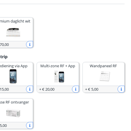
mium daglicht wit
 70
,
00
trip
ediening via App
Multi-zone RF + App
Wandpaneel RF
 15
,
00
+
€ 20
,
00
+
€ 5
,
00
sse RF ontvanger
5
,
00