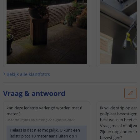
Bekijk alle
klantfoto’s
Vraag & antwoord
kan deze ledstrip verlengd worden met 6
Ik wil de strip op ee
meter ?
golfplaat bevestigen
best wel een beetje v
Door
theunynck
op
dinsdag 22 augustus 2023
Vraag me af of hij wel
Helaas is dat niet mogelijk. U kunt een
Zijn er nog andere ma
ledstrip tot 10 meter aansluiten op 1
bevestigen?