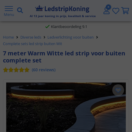
Gratis verzending vanaf € 20,- NL en BE
Menu
Al
13
jaar koning in prijs, kwaliteit & service
Klantbeoordeling 9.1
Voor 23:45 uur besteld,
morgen in huis
Home
Diverse leds
Ledverlichting voor buiten
Complete sets led strip buiten Wit
7 meter Warm Witte led strip voor buiten
complete set
(
60
reviews
)