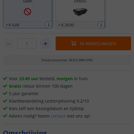
Geen
Dribox
+
€ 0
,
00
+
€ 20
,
00
IN WINKELWAGEN
Productnummer
:
BUCS-WW-07M
Voor
23:45 uur
besteld,
morgen
in huis
Gratis
retour binnen 100 dagen
5 jaar garantie
Klantbeoordeling LedstripKoning 9.2/10
Kies zelf een bezorgdatum en tijdstip
Advies nodig? Neem
contact
met ons op!
Omschrijving