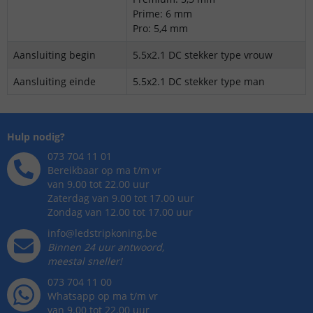
Prime: 6 mm
Pro: 5,4 mm
Aansluiting begin
5.5x2.1 DC stekker type vrouw
Aansluiting einde
5.5x2.1 DC stekker type man
Hulp nodig?
073 704 11 01
Bereikbaar op ma t/m vr
van 9.00 tot 22.00 uur
Zaterdag van 9.00 tot 17.00 uur
Zondag van 12.00 tot 17.00 uur
info@ledstripkoning.be
Binnen 24 uur antwoord,
meestal sneller!
073 704 11 00
Whatsapp op ma t/m vr
van 9.00 tot 22.00 uur