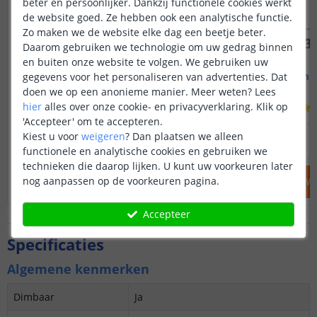
beter en persoonlijker. Dankzij functionele cookies werkt
de website goed. Ze hebben ook een analytische functie.
Zo maken we de website elke dag een beetje beter.
Daarom gebruiken we technologie om uw gedrag binnen
en buiten onze website te volgen. We gebruiken uw
Led strip profiel breed
1M - compl
gegevens voor het personaliseren van advertenties. Dat
19 mm - compleet 1M
Opbouw - br
doen we op een anonieme manier.
Meer weten?
Lees
hier
alles over onze cookie- en privacyverklaring. Klik op
(
8
reviews
)
'Accepteer' om te accepteren.
14
,
95
Kiest u voor
weigeren
?
Dan plaatsen we alleen
OP VOORRAAD
OP VOORRAAD
functionele en analytische cookies en gebruiken we
technieken die daarop lijken. U kunt uw voorkeuren later
nog aanpassen op de voorkeuren pagina.
IN WINKELWAGEN
IN WINKELW
Accepteer
Specificaties
Algemene kenmerken
Dimbaar
Ja