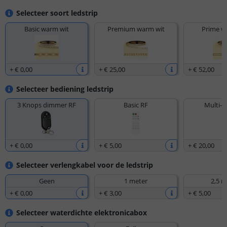
Selecteer soort ledstrip
Basic warm wit
Premium warm wit
Prime w
+
€ 0
,
00
+
€ 25
,
00
+
€ 52
,
00
Selecteer bediening ledstrip
3 Knops dimmer RF
Basic RF
Multi-z
+
€ 0
,
00
+
€ 5
,
00
+
€ 20
,
00
Selecteer verlengkabel voor de ledstrip
Geen
1 meter
2,5 m
+
€ 0
,
00
+
€ 3
,
00
+
€ 5
,
00
Selecteer waterdichte elektronicabox