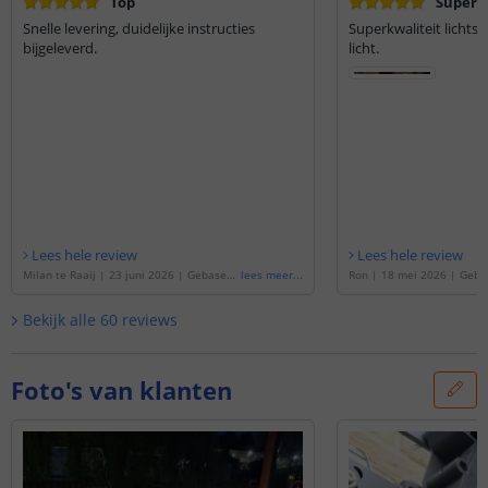
Top
Super k
Snelle levering, duidelijke instructies
Superkwaliteit lichtst
bijgeleverd.
licht.
Lees hele review
Lees hele review
Milan te Raaij
|
23 juni 2026
|
Gebaseer
lees meer
...
Ron
|
18 mei 2026
|
Geba
d op de
'
6 meter Warm Witte led strip vo
meter Warm Witte led stri
or buiten complete set
'
omplete set
'
Bekijk alle
60
reviews
Foto's van klanten