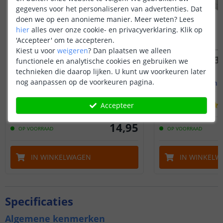
gegevens voor het personaliseren van advertenties. Dat
doen we op een anonieme manier.
Meer weten?
Lees
hier
alles over onze cookie- en privacyverklaring. Klik op
'Accepteer' om te accepteren.
Kiest u voor
weigeren
?
Dan plaatsen we alleen
functionele en analytische cookies en gebruiken we
technieken die daarop lijken. U kunt uw voorkeuren later
nog aanpassen op de voorkeuren pagina.
Led strip profiel breed
1M - compl
19 mm - compleet 1M
Opbouw - br
(
8
reviews
)
Accepteer
14
,
95
OP VOORRAAD
OP VOORRAAD
IN WINKELWAGEN
IN WINKELW
Specificaties
Algemene kenmerken