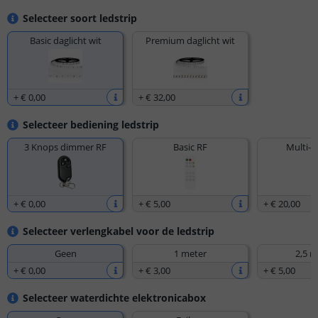
Selecteer soort ledstrip
Basic daglicht wit
Premium daglicht wit
+
€ 0
,
00
+
€ 32
,
00
Selecteer bediening ledstrip
3 Knops dimmer RF
Basic RF
Multi-z
+
€ 0
,
00
+
€ 5
,
00
+
€ 20
,
00
Selecteer verlengkabel voor de ledstrip
Geen
1 meter
2,5 m
+
€ 0
,
00
+
€ 3
,
00
+
€ 5
,
00
Selecteer waterdichte elektronicabox