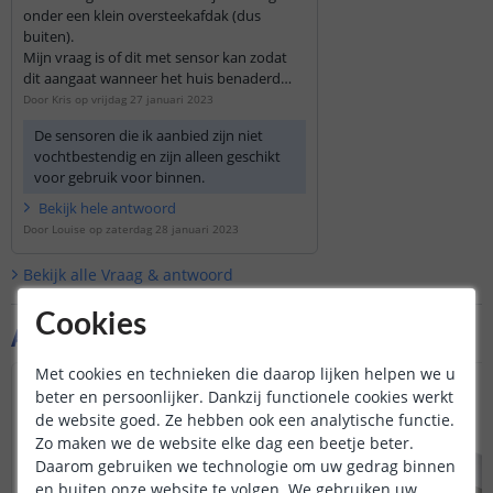
onder een klein oversteekafdak (dus
buiten).
Mijn vraag is of dit met sensor kan zodat
dit aangaat wanneer het huis benaderd
wordt?
Door
Kris
op
vrijdag 27 januari 2023
De sensoren die ik aanbied zijn niet
vochtbestendig en zijn alleen geschikt
voor gebruik voor binnen.
Bekijk
hele
antwoord
Door
Louise
op
zaterdag 28 januari 2023
Bekijk alle
Vraag & antwoord
Cookies
Aanvullende producten
Met cookies en technieken die daarop lijken helpen we u
beter en persoonlijker. Dankzij functionele cookies werkt
de website goed. Ze hebben ook een analytische functie.
Zo maken we de website elke dag een beetje beter.
Daarom gebruiken we technologie om uw gedrag binnen
en buiten onze website te volgen. We gebruiken uw