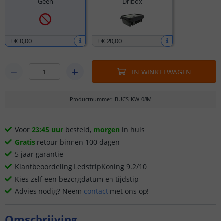
Geen
Dribox
+
€ 0
,
00
+
€ 20
,
00
IN WINKELWAGEN
Productnummer
:
BUCS-KW-08M
Voor
23:45 uur
besteld,
morgen
in huis
Gratis
retour binnen 100 dagen
5 jaar garantie
Klantbeoordeling LedstripKoning 9.2/10
Kies zelf een bezorgdatum en tijdstip
Advies nodig? Neem
contact
met ons op!
Omschrijving