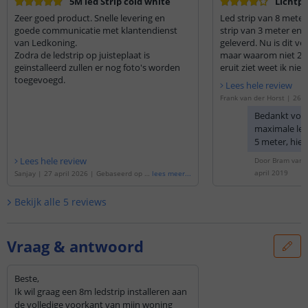
5M led Strip cold white
Lichtp
Zeer goed product. Snelle levering en
Led strip van 8 meter
goede communicatie met klantendienst
strip van 3 meter en 1
van Ledkoning.
geleverd. Nu is dit v
Zodra de ledstrip op juisteplaat is
maar waarom niet 2 v
geïnstalleerd zullen er nog foto's worden
eruit ziet weet ik nie
toegevoegd.
niet gemonteerd. Mis
Lees hele review
moment een leuke fo
Frank van der Horst
|
26 m
ebaseerd op de
'
8 meter da
Bedankt voor
strip voor buiten complete
maximale leng
5 meter, hie
gekoppeld. D
Lees hele review
Door
Bram van d
reeds gesold
april 2019
Sanjay
|
27 april 2026
|
Gebaseerd op d
lees meer
...
stekkertjes. 
e
'
5 meter daglicht wit led strip voor buit
inderdaad o
en complete set
'
Bekijk alle
5
reviews
deel van 5 m
van 3 meter. 
contact opn
Vraag & antwoord
Klantenservic
u aanpassen.
Beste,
Ik wil graag een 8m ledstrip installeren aan
de volledige voorkant van mijn woning