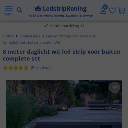
Gratis verzending vanaf € 20,- NL en BE
Menu
Al
13
jaar koning in prijs, kwaliteit & service
Klantbeoordeling 9.1
Home
Diverse leds
Ledverlichting voor buiten
Voor 23:45 uur besteld,
morgen in huis
Complete sets led strip buiten Wit
8 meter daglicht wit led strip voor buiten
complete set
(
5
reviews
)