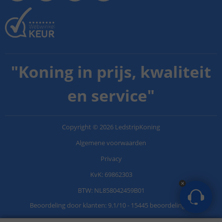
"
Koning in prijs, kwaliteit
en service
"
Copyright
©
2026
LedstripKoning
Algemene voorwaarden
Privacy
KvK: 69862303
BTW: NL858042459B01
Beoordeling door klanten:
9.1
/
10
-
15445 beoordelingen