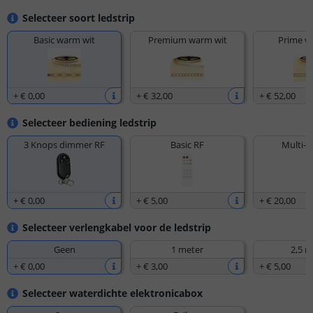
Selecteer soort ledstrip
Basic warm wit
Premium warm wit
Prime w
+
€ 0
,
00
+
€ 32
,
00
+
€ 52
,
00
Selecteer bediening ledstrip
3 Knops dimmer RF
Basic RF
Multi-z
+
€ 0
,
00
+
€ 5
,
00
+
€ 20
,
00
Selecteer verlengkabel voor de ledstrip
Geen
1 meter
2,5 m
+
€ 0
,
00
+
€ 3
,
00
+
€ 5
,
00
Selecteer waterdichte elektronicabox