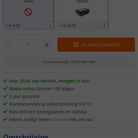
Geen
Dribox
+
€ 0
,
00
+
€ 20
,
00
IN WINKELWAGEN
Productnummer
:
BUCS-WW-08M
Voor
23:45 uur
besteld,
morgen
in huis
Gratis
retour binnen 100 dagen
5 jaar garantie
Klantbeoordeling LedstripKoning 9.2/10
Kies zelf een bezorgdatum en tijdstip
Advies nodig? Neem
contact
met ons op!
Omschrijving