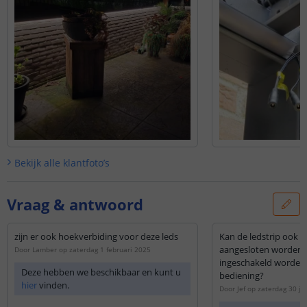
Bekijk alle
klantfoto’s
Vraag & antwoord
zijn er ook hoekverbiding voor deze leds
Kan de ledstrip ook o
aangesloten worden, o
Door
Lamber
op
zaterdag 1 februari 2025
ingeschakeld worden
Deze hebben we beschikbaar en kunt u
bediening?
hier
vinden.
Door
Jef
op
zaterdag 30 ju