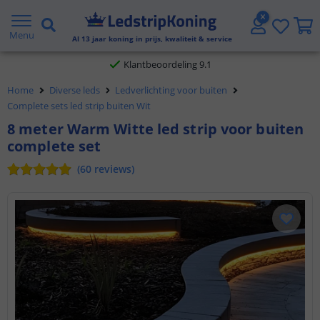
Gratis verzending vanaf € 20,- NL en BE
Menu
Klantbeoordeling 9.1
Al
13
jaar koning in prijs, kwaliteit & service
Voor 23:45 uur besteld,
morgen in huis
Home
Diverse leds
Ledverlichting voor buiten
Complete sets led strip buiten Wit
8 meter Warm Witte led strip voor buiten
complete set
(
60
reviews
)