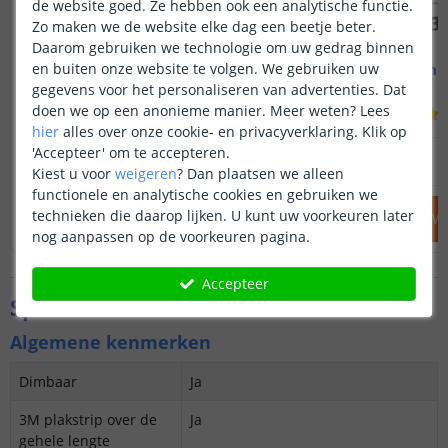
de website goed. Ze hebben ook een analytische functie.
Zo maken we de website elke dag een beetje beter.
Daarom gebruiken we technologie om uw gedrag binnen
en buiten onze website te volgen. We gebruiken uw
Led strip profiel breed
1M - compl
19 mm - compleet 1M
Opbouw - br
gegevens voor het personaliseren van advertenties. Dat
doen we op een anonieme manier.
Meer weten?
Lees
(
8
reviews
)
hier
alles over onze cookie- en privacyverklaring. Klik op
'Accepteer' om te accepteren.
14
,
95
OP VOORRAAD
OP VOORRAAD
Kiest u voor
weigeren
?
Dan plaatsen we alleen
functionele en analytische cookies en gebruiken we
technieken die daarop lijken. U kunt uw voorkeuren later
IN WINKELWAGEN
IN WINKELW
nog aanpassen op de voorkeuren pagina.
Accepteer
Specificaties
Algemene kenmerken
Dimbaar
Ja
3M plakstrip over de
Ja
gehele lengte