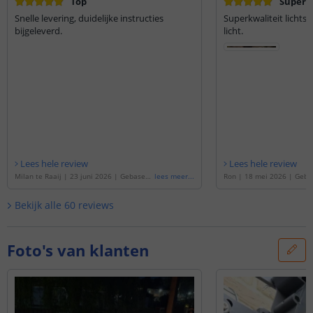
Top
Super k
Snelle levering, duidelijke instructies
Superkwaliteit lichtst
bijgeleverd.
licht.
Lees hele review
Lees hele review
Milan te Raaij
|
23 juni 2026
|
Gebaseer
lees meer
...
Ron
|
18 mei 2026
|
Geba
d op de
'
6 meter Warm Witte led strip vo
meter Warm Witte led stri
or buiten complete set
'
omplete set
'
Bekijk alle
60
reviews
Foto's van klanten