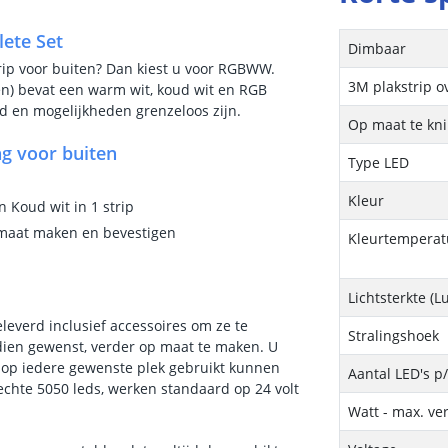
ete Set
Dimbaar
trip voor buiten? Dan kiest u voor RGBWW.
3M plakstrip o
ten) bevat een warm wit, koud wit en RGB
id en mogelijkheden grenzeloos zijn.
Op maat te kn
g voor buiten
Type LED
Kleur
 Koud wit in 1 strip
p maat maken en bevestigen
Kleurtemperatu
Lichtsterkte (
leverd inclusief accessoires om ze te
Stralingshoek
ndien gewenst, verder op maat te maken. U
s op iedere gewenste plek gebruikt kunnen
Aantal LED's p
rechte 5050 leds, werken standaard op 24 volt
Watt - max. ve