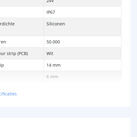
24V
IP67
rdichte
Siliconen
ren
50.000
ur strip (PCB)
Wit
rip
14 mm
6 mm
5 jaar
ificaties