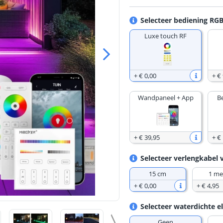
Selecteer bediening RG
Luxe touch RF
+
€ 0
,
00
+
€ 
Wandpaneel + App
B
+
€ 39
,
95
+
€
Selecteer verlengkabel 
15 cm
1 me
+
€ 0
,
00
+
€ 4
,
95
Selecteer waterdichte e
Geen