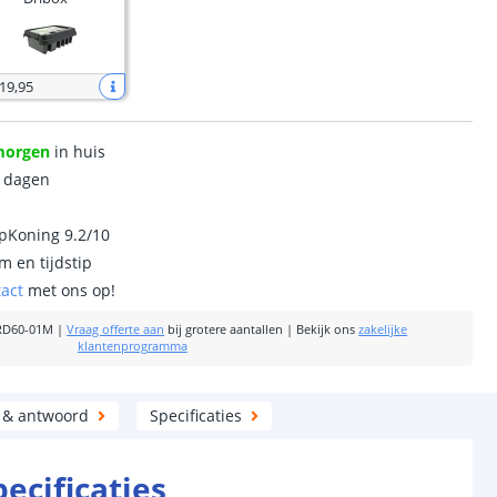
 19
,
95
morgen
in huis
0 dagen
ipKoning 9.2/10
m en tijdstip
tact
met ons op!
RD60-01M
|
Vraag offerte aan
bij grotere aantallen
|
Bekijk ons
zakelijke
klantenprogramma
 & antwoord
Specificaties
pecificaties