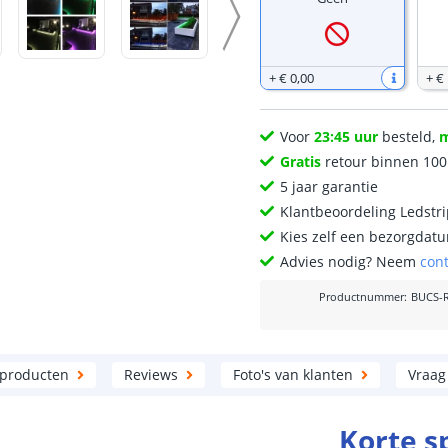
+
€ 0
,
00
+
€
Voor
23:45 uur
besteld,
Gratis
retour binnen 10
5 jaar garantie
Klantbeoordeling Ledstr
Kies zelf een bezorgdatu
Advies nodig? Neem
con
Productnummer
:
BUCS-
 producten
Reviews
Foto's van klanten
Vraag
Korte s