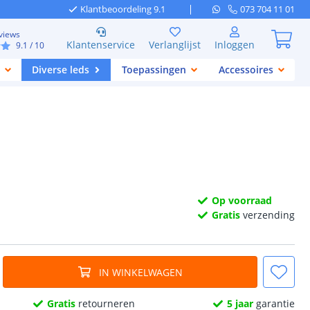
Klantbeoordeling 9.1
073 704 11 01
views
Klantenservice
Verlanglijst
Inloggen
9.1
/ 10
Diverse leds
Toepassingen
Accessoires
Op voorraad
Gratis
verzending
IN WINKELWAGEN
Gratis
retourneren
5 jaar
garantie