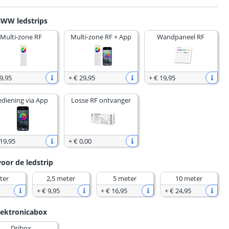
BWW ledstrips
Multi-zone RF
Multi-zone RF + App
Wandpaneel RF
9
,
95
+
€ 29
,
95
+
€ 19
,
95
ediening via App
Losse RF ontvanger
 19
,
95
+
€ 0
,
00
voor de ledstrip
ter
2,5 meter
5 meter
10 meter
+
€ 9
,
95
+
€ 16
,
95
+
€ 24
,
95
lektronicabox
Dribox