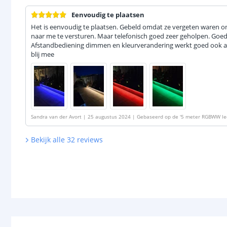
Eenvoudig te plaatsen
Het is eenvoudig te plaatsen. Gebeld omdat ze vergeten waren om
naar me te versturen. Maar telefonisch goed zeer geholpen. Goede 
Afstandbediening dimmen en kleurverandering werkt goed ook al 
blij mee
Sandra van der Avort
|
25 augustus 2024
|
Gebaseerd op de
'
5 meter RGBWW led
Bekijk alle
32
reviews