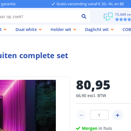
r garantie
Gratis verzending vanaf € 20,- NL en BE
15.449 re
t
Dual white
Helder wit
Daglicht wit
COB
iten complete set
80
,
95
66
,
90
excl.
BTW
Morgen
in huis