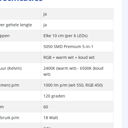
Ja
ver gehele lengte
Ja
ippen
Elke 10 cm (per 6 LEDs)
5050 SMD Premium 5-in-1
RGB + warm wit + koud wit
ur (Kelvin)
2400K (warm wit) - 6500K (koud
wit)
Lumen) p/m
1000 lm p/m (wit 550, RGB 450)
120 graden
/m
60
rbruik p/m
18 Watt