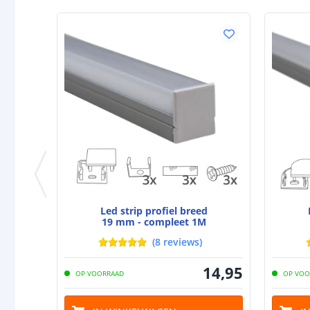
Led strip profiel breed
19 mm - compleet 1M
(
8
reviews
)
14
,
95
OP VOORRAAD
OP VOO