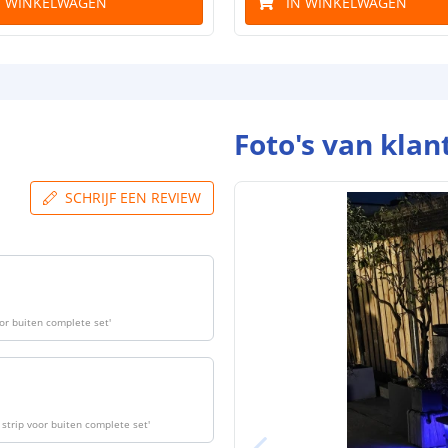
N WINKELWAGEN
IN WINKELWAGEN
Foto's van klan
SCHRIJF EEN REVIEW
or buiten complete set
'
strip voor buiten complete set
'