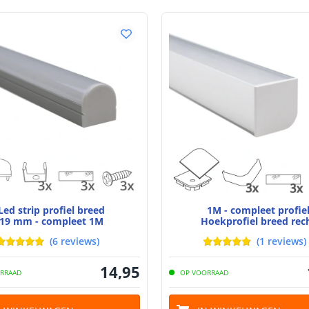
Led strip profiel breed
1M - compleet profie
19 mm - compleet 1M
Hoekprofiel breed rec
(
6
reviews
)
(
1
reviews
)
14
,
95
RRAAD
OP VOORRAAD