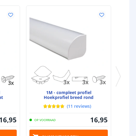
l
1M - compleet profiel
ht
Hoekprofiel breed rond
(
11
reviews
)
16
,
95
16
,
95
OP VOORRAAD