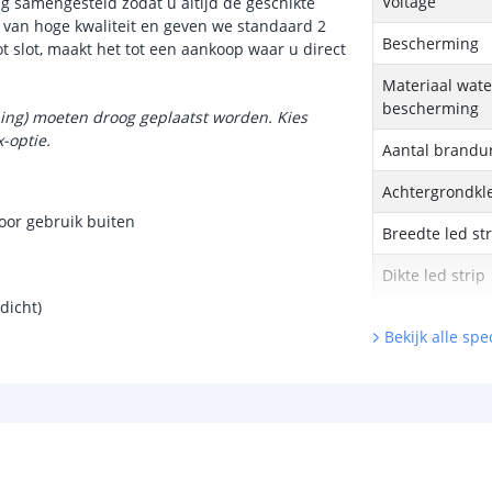
Voltage
ig samengesteld zodat u altijd de geschikte
m van hoge kwaliteit en geven we standaard 2
Bescherming
ot slot, maakt het tot een aankoop waar u direct
Materiaal wate
bescherming
ning) moeten droog geplaatst worden. Kies
x
-optie.
Aantal brandu
Achtergrondkle
oor gebruik buiten
Breedte led st
Dikte led strip
dicht)
Garantie
Bekijk alle spec