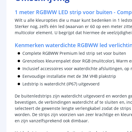
1 meter RGBWW LED strip voor buiten - Compl
Wilt u alle kleuropties die u maar kunt bedenken in 1 leds
Sterker nog, zelfs één led (waarvan er 60 op een meter zit
multicolor element. U begrijpt dat hiermee de veelzijdighe
Kenmerken waterdichte RGBWW led verlichtin
Complete RGBWW Premium led strip set voor buiten
Grenzeloos kleurenpalet door RGB (mulitcolor), Warm en
Inclusief accessoires voor waterdichte afsluitingen, o
Eenvoudige installatie met de 3M VHB plakstrip
Ledstrip is waterdicht (IP67) uitgevoerd
De buitenledstrips zijn waterdicht uitgevoerd en worden ge
bevestigen, de verbindingen waterdicht af te sluiten en, i
selecteert de gewenste lengte verlengkabel zodat de strip
worden. De strips zijn voorzien van zeer krachtige en kleu
en zijn vanzelfsprekend ook dimbaar.