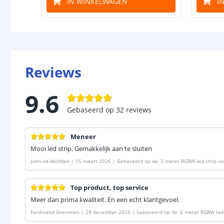
IN WINKELWAGEN
I
Reviews
9.6
Gebaseerd op
32
reviews
Meneer
Mooi led strip. Gemakkelijk aan te sluiten
John.vd.Hoofden
|
15 maart 2026
|
Gebaseerd op de
'
2 meter RGBW led strip vo
Top product, top service
Meer dan prima kwaliteit. En een echt klantgevoel.
Ferdinand Gremmen
|
28 december 2025
|
Gebaseerd op de
'
2 meter RGBW led 