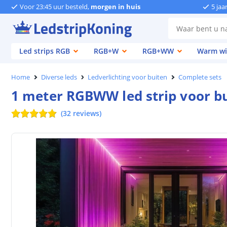
Voor 23:45 uur besteld,
morgen in huis
5 jaa
Led strips RGB
RGB+W
RGB+WW
Warm wi
Home
Diverse leds
Ledverlichting voor buiten
Complete sets
1 meter RGBWW led strip voor bu
(
32
reviews
)