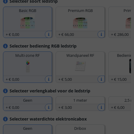
Selecteer soort ledstrip
Basic RGB
Premium RGB
Prime
+
€ 0
,
00
+
€ 66
,
00
+
€ 286
,
00
Selecteer bediening RGB ledstrip
Multi-zone RF
Wandpaneel RF
Bediening
+
€ 0
,
00
+
€ 5
,
00
+
€ 15
,
00
Selecteer verlengkabel voor de ledstrip
Geen
1 meter
2,5 m
+
€ 0
,
00
+
€ 3
,
00
+
€ 6
,
00
Selecteer waterdichte elektronicabox
Geen
Dribox