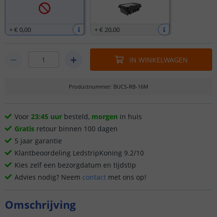
+
€ 0
,
00
+
€ 20
,
00
IN WINKELWAGEN
Productnummer
:
BUCS-RB-16M
Voor
23:45 uur
besteld,
morgen
in huis
Gratis
retour binnen 100 dagen
5 jaar garantie
Klantbeoordeling LedstripKoning 9.2/10
Kies zelf een bezorgdatum en tijdstip
Advies nodig? Neem
contact
met ons op!
Omschrijving