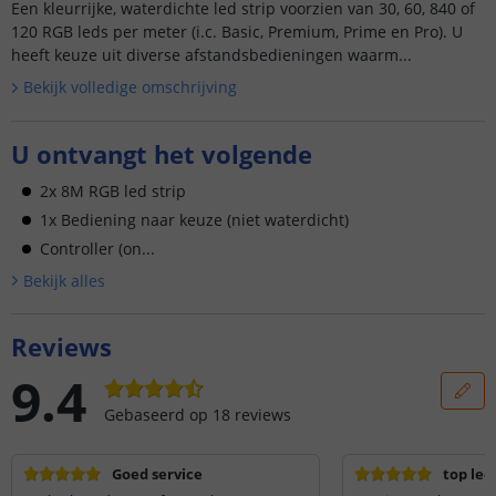
Een kleurrijke, waterdichte led strip voorzien van 30, 60, 840 of
120 RGB leds per meter (i.c. Basic, Premium, Prime en Pro). U
heeft keuze uit diverse afstandsbedieningen waarm...
Bekijk volledige omschrijving
U ontvangt het volgende
2x 8M RGB led strip
1x Bediening naar keuze (niet waterdicht)
Controller (on...
Bekijk alle
s
Reviews
9.4
Gebaseerd op
18
reviews
Goed service
top leds