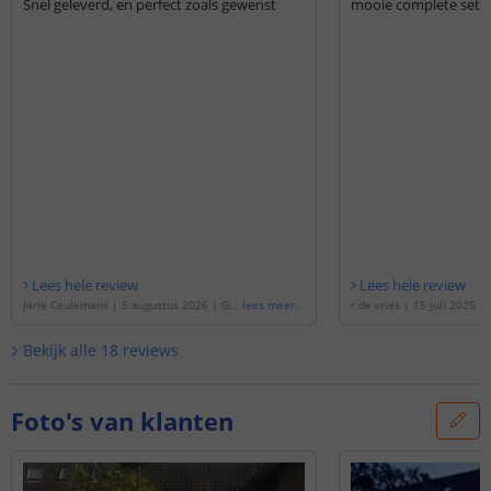
Snel geleverd, en perfect zoals gewenst
mooie complete set e
Lees hele review
Lees hele review
Jarle Ceulemans
|
5 augustus 2026
|
Ge
lees meer
...
r.de vries
|
15 juli 2025
|
baseerd op de
'
1 meter RGB led strip voo
de
'
5 meter RGB led strip 
r buiten complete set
'
mplete set
'
Bekijk alle
18
reviews
Foto's van klanten