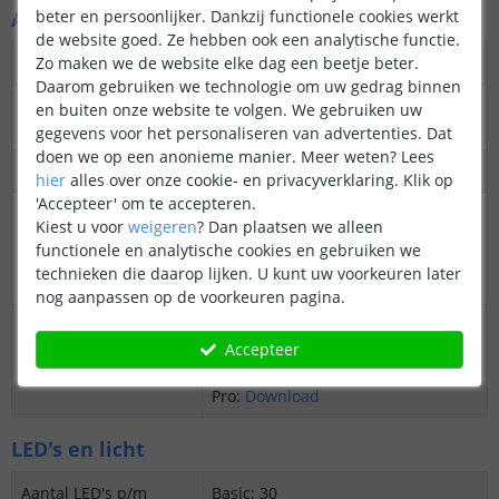
beter en persoonlijker. Dankzij functionele cookies werkt
Algemene kenmerken
de website goed. Ze hebben ook een analytische functie.
Zo maken we de website elke dag een beetje beter.
Dimbaar
Ja
Daarom gebruiken we technologie om uw gedrag binnen
3M plakstrip over de
Ja
en buiten onze website te volgen. We gebruiken uw
gehele lengte
gegevens voor het personaliseren van advertenties. Dat
doen we op een anonieme manier.
Meer weten?
Lees
Garantie
5 jaar
hier
alles over onze cookie- en privacyverklaring. Klik op
'Accepteer' om te accepteren.
Op maat te knippen
Basic: elke 16,7 cm
Kiest u voor
weigeren
?
Dan plaatsen we alleen
Premium: elke 10 cm
functionele en analytische cookies en gebruiken we
Prime: 2,5 cm
technieken die daarop lijken. U kunt uw voorkeuren later
Pro: elke 5 cm
nog aanpassen op de voorkeuren pagina.
Datasheet
Basic:
Download
Accepteer
Premium:
Download
Prime:
Download
Pro:
Download
LED's en licht
Aantal LED's p/m
Basic: 30