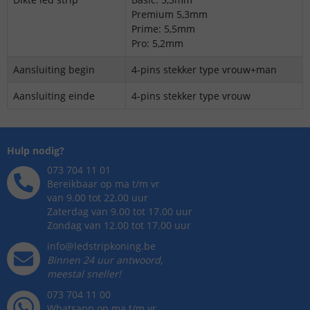
Premium 5,3mm
Prime: 5,5mm
Pro: 5,2mm
Aansluiting begin
4-pins stekker type vrouw+man
Aansluiting einde
4-pins stekker type vrouw
Hulp nodig?
073 704 11 01
Bereikbaar op ma t/m vr
van 9.00 tot 22.00 uur
Zaterdag van 9.00 tot 17.00 uur
Zondag van 12.00 tot 17.00 uur
info@ledstripkoning.be
Binnen 24 uur antwoord,
meestal sneller!
073 704 11 00
Whatsapp op ma t/m vr