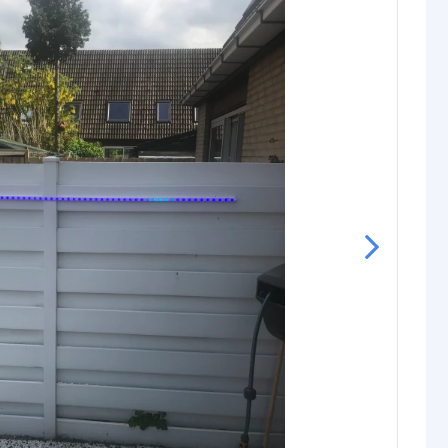
Pro: 22,80 watt
tt
Basic: 30,71 lm
Premium: 42,65 lm
Prime: 33,72 lm
Pro: 47,11 lm
Basic: 0,257 watt
Premium: 0,212 watt
Prime: 0,017 watt
Pro: 0,190 watt
12V of 24V
schappen
IP67
rdichte
Siliconen
P65/67)
ur strip (PCB)
Wit