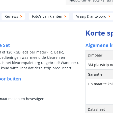
Productnummer
:
BUCS-RB-19M
Reviews
Foto's van klanten
Vraag & antwoord
Korte s
e Set
Algemene 
0 of 120 RGB leds per meter (i.c. Basic,
Dimbaar
dsbedieningen waarmee u de kleuren en
, is het kleurenpalet erg uitgebreid! Wanneer u
3M plakstrip o
koud witte licht dat deze strip produceert.
Garantie
oor buiten
Op maat te kn
p maat maken en bevestigen
Datasheet