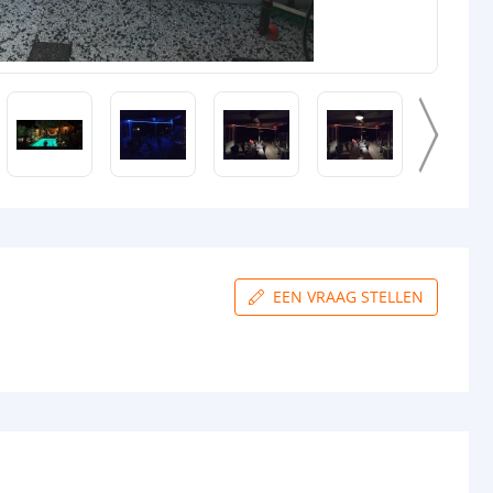
3M VHB
rip
12mm
Basic: 5,3mm
Premium 5,3mm
Prime: 5,5mm
Pro: 5,2mm
gin
4-pins stekker type vrouw+man
nde
4-pins stekker type vrouw
EEN VRAAG STELLEN