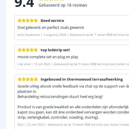
9.4
Gebaseerd op
18
reviews
Goed service
Snel geleverd, en perfect zoals gewenst
Jarle Ceulemans
|
5 augustus 2026
|
Gebaseerd op de
'
1 meter RGB led strip vo
top ledstrip set!
mooie complete set en plug en play
r.de vries
|
15 juli 2025
|
Gebaseerd op de
'
5 meter RGB led strip voor buiten c
Ingebouwd in thermowood terrasafwerking
Goede uitleg alsook snelle feedback via chat op de support van de
plaatsen is.
Behandeling retourzendingen duurt heel erg lang!
Product is van goede kwaliteit en alle onderdelen zijn afzonderlijk
kapot zou gaan, kan dit éne onderdeel vervangen worden zonder
strip, verlengkabel, controller, voeding, sturing).
Stijn
|
22 mei 2023
|
Gebaseerd op de
'
3 meter RGB led strip voor buiten compl