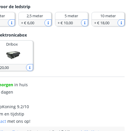
voor de ledstrip
ter
2,5 meter
5 meter
10 meter
+
€ 6
,
00
+
€ 10
,
00
+
€ 18
,
00
lektronicabox
Dribox
 20
,
00
morgen
in huis
0 dagen
ipKoning 9.2/10
m en tijdstip
tact
met ons op!