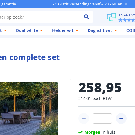
r garantie
Gratis verzending vanaf € 20,- NL en BE
15.449 re
t
Dual white
Helder wit
Daglicht wit
COB
en complete set
258
,
95
214
,
01
excl.
BTW
Morgen
in huis