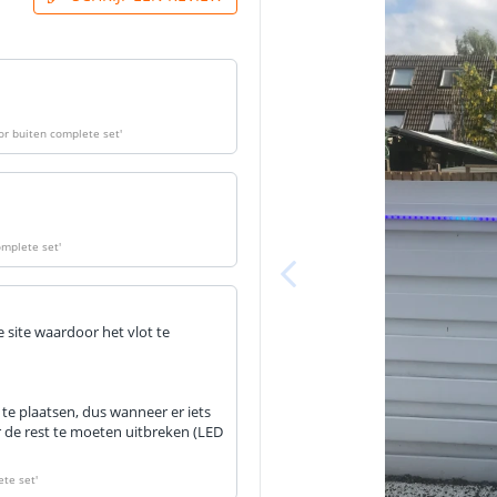
Lumen per Wa
or buiten complete set
'
Watt per LED
omplete set
'
Voltage (DC)
Strip eigen
 site waardoor het vlot te
Bescherming
 te plaatsen, dus wanneer er iets
Materiaal wate
 de rest te moeten uitbreken (LED
bescherming (I
Achtergrondkle
ete set
'