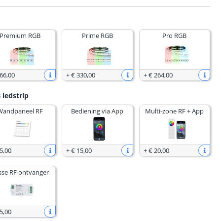
Premium RGB
Prime RGB
Pro RGB
 66
,
00
+
€ 330
,
00
+
€ 264
,
00
 ledstrip
Wandpaneel RF
Bediening via App
Multi-zone RF + App
5
,
00
+
€ 15
,
00
+
€ 20
,
00
sse RF ontvanger
5
,
00