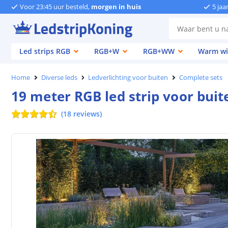
Voor 23:45 uur besteld,
morgen in huis
5 jaa
Led strips RGB
RGB+W
RGB+WW
Warm wi
Home
Diverse leds
Ledverlichting voor buiten
Complete sets
19 meter RGB led strip voor buit
(
18
reviews
)