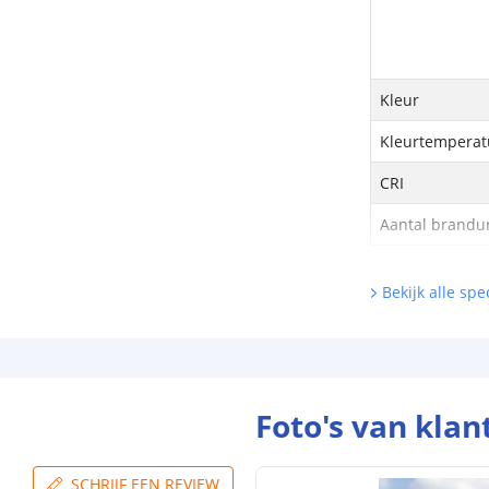
Kleur
Kleurtemperatu
CRI
Aantal brandu
Technische s
Bekijk alle spec
Lichtsterkte (
Foto's van klan
Watt - vermog
SCHRIJF EEN REVIEW