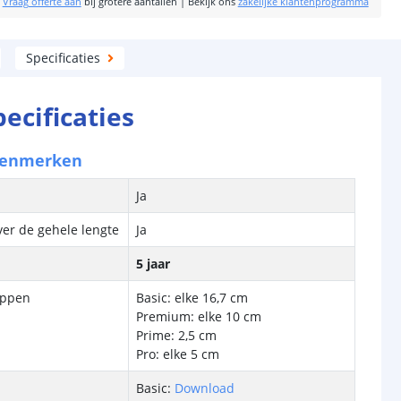
|
Vraag offerte aan
bij grotere aantallen
|
Bekijk ons
zakelijke klantenprogramma
Specificaties
pecificaties
kenmerken
Ja
ver de gehele lengte
Ja
5 jaar
ippen
Basic: elke 16,7 cm
Premium: elke 10 cm
Prime: 2,5 cm
Pro: elke 5 cm
Basic:
Download