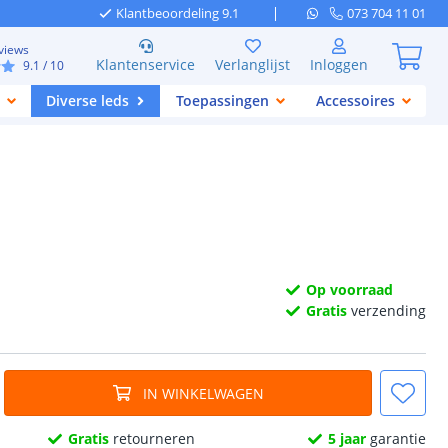
Klantbeoordeling 9.1
073 704 11 01
views
Klantenservice
Verlanglijst
Inloggen
9.1
/ 10
Diverse leds
Toepassingen
Accessoires
Op voorraad
Gratis
verzending
IN WINKELWAGEN
Gratis
retourneren
5 jaar
garantie