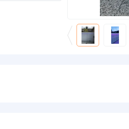
Plakstrip
Breedte led st
Dikte led strip
Aansluiting be
Aansluiting ei