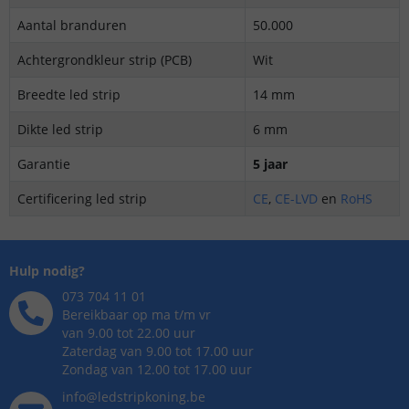
Aantal branduren
50.000
Achtergrondkleur strip (PCB)
Wit
Breedte led strip
14 mm
Dikte led strip
6 mm
Garantie
5 jaar
Certificering led strip
CE
,
CE-LVD
en
RoHS
Hulp nodig?
073 704 11 01
Bereikbaar op ma t/m vr
van 9.00 tot 22.00 uur
Zaterdag van 9.00 tot 17.00 uur
Zondag van 12.00 tot 17.00 uur
info@ledstripkoning.be