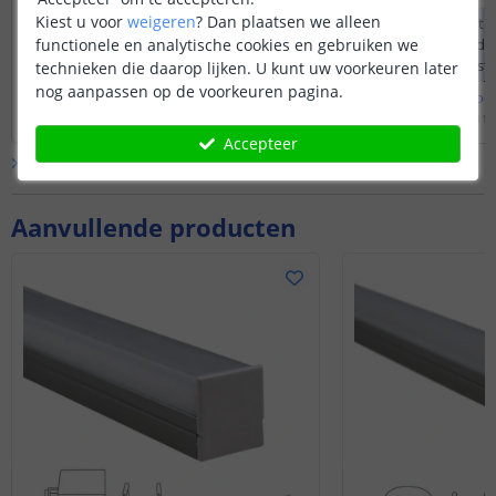
stroom?
Kiest u voor
weigeren
?
Dan plaatsen we alleen
De controllers onth
functionele en analytische cookies en gebruiken we
kleur en dimstand d
Ook wanneer de str
technieken die daarop lijken. U kunt uw voorkeuren later
is geweest. Het geb
nog aanpassen op de voorkeuren pagina.
Bekijk
hele
antwoord
Bekijk
hele
antwoo
schakelaar is dan o
Door
Louise
op
maandag 31 oktober 2022
Door
Bram
op
dinsdag 11 
Accepteer
Bekijk alle
Vraag & antwoord
Aanvullende producten