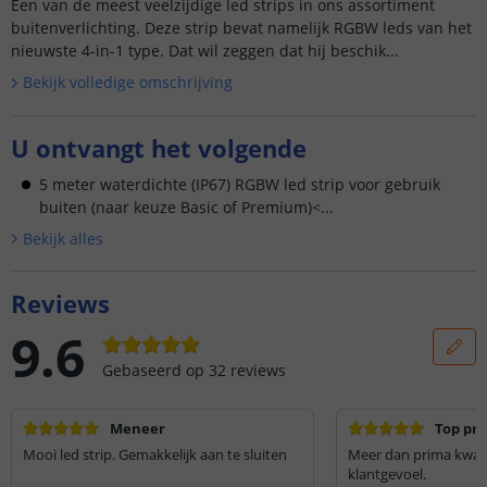
Een van de meest veelzijdige led strips in ons assortiment
buitenverlichting. Deze strip bevat namelijk RGBW leds van het
nieuwste 4-in-1 type. Dat wil zeggen dat hij beschik...
Bekijk volledige omschrijving
U ontvangt het volgende
5 meter waterdichte (IP67) RGBW led strip voor gebruik
buiten (naar keuze Basic of Premium)<...
Bekijk alle
s
Reviews
9.6
Gebaseerd op
32
reviews
Meneer
Top pro
Mooi led strip. Gemakkelijk aan te sluiten
Meer dan prima kwalit
klantgevoel.