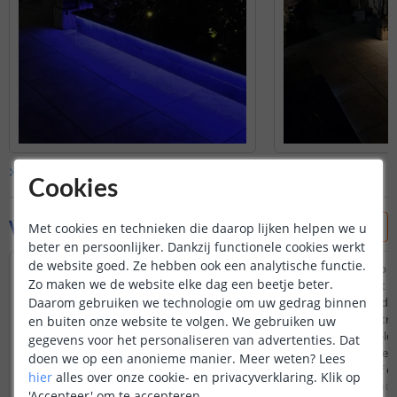
Bekijk alle
klantfoto’s
Cookies
Vraag & antwoord
Met cookies en technieken die daarop lijken helpen we u
beter en persoonlijker. Dankzij functionele cookies werkt
de website goed. Ze hebben ook een analytische functie.
Werkt deze set ook met het Zigbee
Omdat ik deze strip z
Zo maken we de website elke dag een beetje beter.
protocol zodat ik de verlichting aan kan
automatiseren met ee
Daarom gebruiken we technologie om uw gedrag binnen
sturen via mijn Homey of Google Home?
vroeg ik mij af wat de
van deze strip/contro
en buiten onze website te volgen. We gebruiken uw
Door
Marcel
op
zondag 30 oktober 2022
stroom ingeschakeld w
gegevens voor het personaliseren van advertenties. Dat
Zigbee is compatibel met het Google
geheugen in met de l
doen we op een anonieme manier.
Meer weten?
Lees
Home en Homey systeem.
kleur/intensiteit, of 
hier
alles over onze cookie- en privacyverklaring. Klik op
dit niet na het uitsch
Door
Joni
op
maandag 10 a
'Accepteer' om te accepteren.