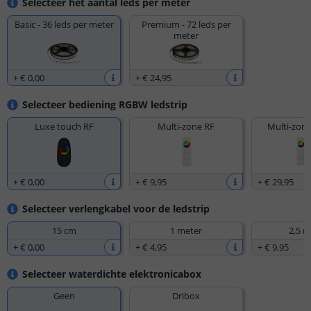
Selecteer het aantal leds per meter
Basic - 36 leds per meter
Premium - 72 leds per
meter
+
€ 0
,
00
+
€ 24
,
95
Selecteer bediening RGBW ledstrip
Luxe touch RF
Multi-zone RF
Multi-zone
+
€ 0
,
00
+
€ 9
,
95
+
€ 29
,
95
Selecteer verlengkabel voor de ledstrip
15 cm
1 meter
2,5 m
+
€ 0
,
00
+
€ 4
,
95
+
€ 9
,
95
Selecteer waterdichte elektronicabox
Geen
Dribox