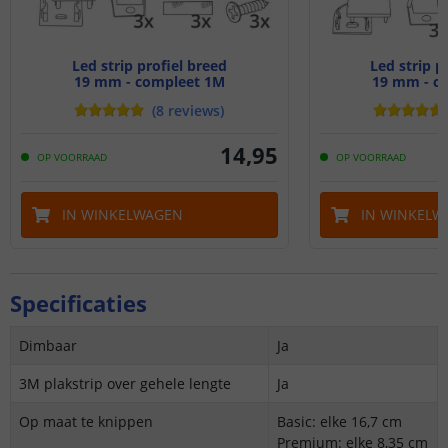
Led strip profiel breed
Led strip p
19 mm - compleet 1M
19 mm - c
(
8
reviews
)
14
,
95
OP VOORRAAD
OP VOORRAAD
IN WINKELWAGEN
IN WINKELW
Specificaties
Dimbaar
Ja
3M plakstrip over gehele lengte
Ja
Op maat te knippen
Basic: elke 16,7 cm
Premium: elke 8,35 cm