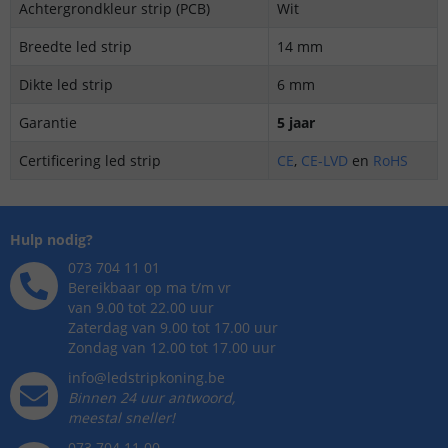
Achtergrondkleur strip (PCB)
Wit
Breedte led strip
14 mm
Dikte led strip
6 mm
Garantie
5 jaar
Certificering led strip
CE
,
CE-LVD
en
RoHS
Hulp nodig?
073 704 11 01
Bereikbaar op ma t/m vr
van 9.00 tot 22.00 uur
Zaterdag van 9.00 tot 17.00 uur
Zondag van 12.00 tot 17.00 uur
info@ledstripkoning.be
Binnen 24 uur antwoord,
meestal sneller!
073 704 11 00