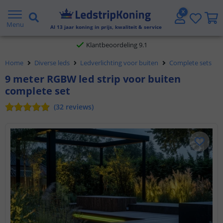
Gratis verzending vanaf € 20,- NL en BE
Menu
Al
13
jaar koning in prijs, kwaliteit & service
Klantbeoordeling 9.1
Home
Diverse leds
Ledverlichting voor buiten
Complete sets
Voor 23:45 uur besteld,
morgen in huis
9 meter RGBW led strip voor buiten
complete set
(
32
reviews
)