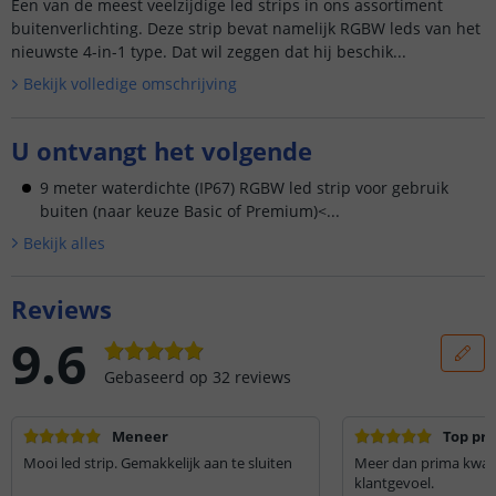
Een van de meest veelzijdige led strips in ons assortiment
buitenverlichting. Deze strip bevat namelijk RGBW leds van het
nieuwste 4-in-1 type. Dat wil zeggen dat hij beschik...
Bekijk volledige omschrijving
U ontvangt het volgende
9 meter waterdichte (IP67) RGBW led strip voor gebruik
buiten (naar keuze Basic of Premium)<...
Bekijk alle
s
Reviews
9.6
Gebaseerd op
32
reviews
Meneer
Top pro
Mooi led strip. Gemakkelijk aan te sluiten
Meer dan prima kwalit
klantgevoel.