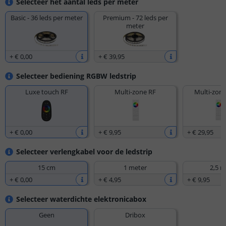
Selecteer het aantal leds per meter
Basic - 36 leds per meter
Premium - 72 leds per
meter
+
€ 0
,
00
+
€ 39
,
95
Selecteer bediening RGBW ledstrip
Luxe touch RF
Multi-zone RF
Multi-zone
+
€ 0
,
00
+
€ 9
,
95
+
€ 29
,
95
Selecteer verlengkabel voor de ledstrip
15 cm
1 meter
2,5 m
+
€ 0
,
00
+
€ 4
,
95
+
€ 9
,
95
Selecteer waterdichte elektronicabox
Geen
Dribox