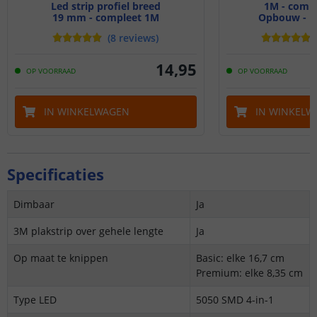
Led strip profiel breed
1M - compl
19 mm - compleet 1M
Opbouw - br
(
8
reviews
)
14
,
95
OP VOORRAAD
OP VOORRAAD
IN WINKELWAGEN
IN WINKELW
Specificaties
Dimbaar
Ja
3M plakstrip over gehele lengte
Ja
Op maat te knippen
Basic: elke 16,7 cm
Premium: elke 8,35 cm
Type LED
5050 SMD 4-in-1