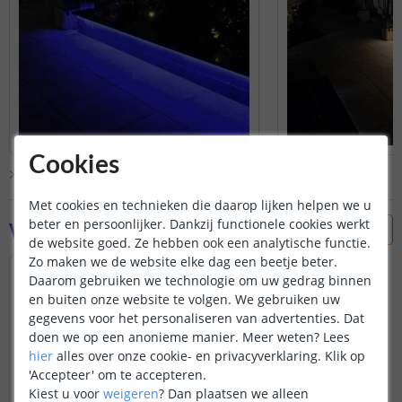
Cookies
Bekijk alle
klantfoto’s
Met cookies en technieken die daarop lijken helpen we u
beter en persoonlijker. Dankzij functionele cookies werkt
Vraag & antwoord
de website goed. Ze hebben ook een analytische functie.
Zo maken we de website elke dag een beetje beter.
Welke controller/afstandsbediening kan ik
Daarom gebruiken we technologie om uw gedrag binnen
het beste kiezen om ook een timerfunctie
en buiten onze website te volgen. We gebruiken uw
te hebben. Of is deze functie altijd
gegevens voor het personaliseren van advertenties. Dat
standaard beschikbaar?
doen we op een anonieme manier.
Meer weten?
Lees
Door
Hans
op
donderdag 8 november 2018
hier
alles over onze cookie- en privacyverklaring. Klik op
We hebben geen afstandsbediening/
'Accepteer' om te accepteren.
dimmer met een timer-functie in ons
Kiest u voor
weigeren
?
Dan plaatsen we alleen