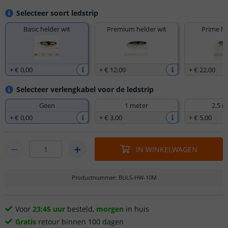
Selecteer soort ledstrip
Basic helder wit
Premium helder wit
Prime he
+
€ 0
,
00
+
€ 12
,
00
+
€ 22
,
00
Selecteer verlengkabel voor de ledstrip
Geen
1 meter
2,5 m
+
€ 0
,
00
+
€ 3
,
00
+
€ 5
,
00
IN WINKELWAGEN
Productnummer
:
BULS-HW-10M
Voor
23:45 uur
besteld,
morgen
in huis
Gratis
retour binnen 100 dagen