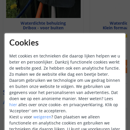
Waterdichte behuizing
Waterdich
Dribox - voor buiten
Klein formaat
(
21
reviews
)
Cookies
25
,
95
OP VOORRAAD
OP VOORRAAD
Met cookies en technieken die daarop lijken helpen we u
beter en persoonlijker. Dankzij functionele cookies werkt
IN WINKELWAGEN
IN WINKELW
de website goed. Ze hebben ook een analytische functie.
Zo maken we de website elke dag een beetje beter.
Daarom gebruiken we technologie om uw gedrag binnen
en buiten onze website te volgen. We gebruiken uw
Specificaties
gegevens voor het personaliseren van advertenties. Dat
doen we op een anonieme manier.
Meer weten?
Lees
Algemene kenmerken
hier
alles over onze cookie- en privacyverklaring. Klik op
'Accepteer' om te accepteren.
Dimbaar
Ja
Kiest u voor
weigeren
?
Dan plaatsen we alleen
functionele en analytische cookies en gebruiken we
3M plakstrip over de
Ja
technieken die daarop lijken. U kunt uw voorkeuren later