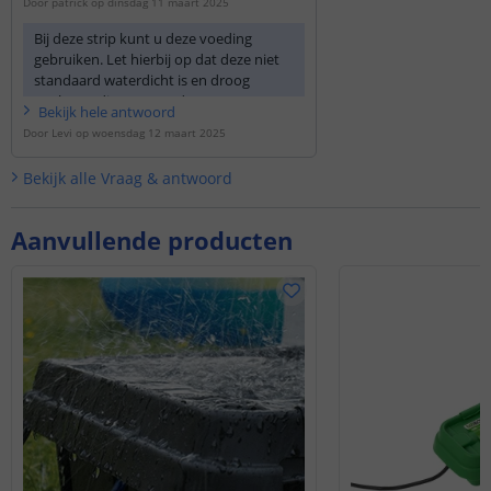
Door
patrick
op
dinsdag 11 maart 2025
Bij deze strip kunt u deze voeding
gebruiken. Let hierbij op dat deze niet
standaard waterdicht is en droog
geplaatst dient te worden.
Bekijk
hele
antwoord
Door
Levi
op
woensdag 12 maart 2025
https://www.ledstripkoning.be/...
Bekijk alle
Vraag & antwoord
Aanvullende producten