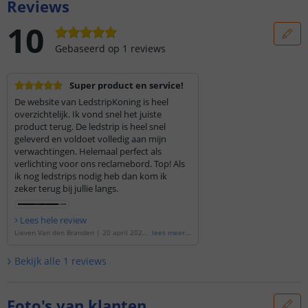
Reviews
10
Gebaseerd op
1
reviews
Super product en service!
De website van LedstripKoning is heel
overzichtelijk. Ik vond snel het juiste
product terug. De ledstrip is heel snel
geleverd en voldoet volledig aan mijn
verwachtingen. Helemaal perfect als
verlichting voor ons reclamebord. Top! Als
ik nog ledstrips nodig heb dan kom ik
zeker terug bij jullie langs.
Lees hele review
Lieven Van den Branden
|
20 april 2020
lees meer
...
|
Gebaseerd op de
'
2 meter Helder Wit l
ed strip voor buiten losse strip
'
Bekijk alle
1
reviews
Foto's van klanten