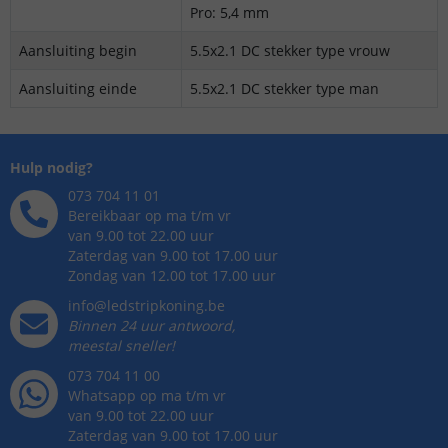
Pro: 5,4 mm
Aansluiting begin
5.5x2.1 DC stekker type vrouw
Aansluiting einde
5.5x2.1 DC stekker type man
Hulp nodig?
073 704 11 01
Bereikbaar op ma t/m vr
van 9.00 tot 22.00 uur
Zaterdag van 9.00 tot 17.00 uur
Zondag van 12.00 tot 17.00 uur
info@ledstripkoning.be
Binnen 24 uur antwoord,
meestal sneller!
073 704 11 00
Whatsapp op ma t/m vr
van 9.00 tot 22.00 uur
Zaterdag van 9.00 tot 17.00 uur