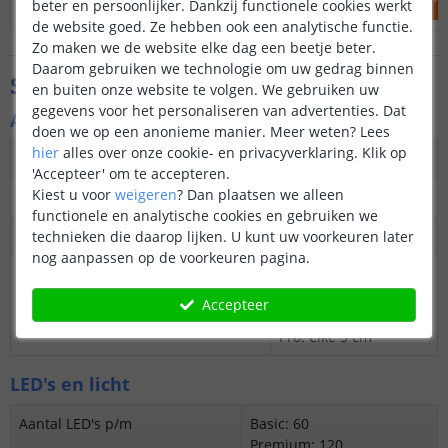
beter en persoonlijker. Dankzij functionele cookies werkt
de website goed. Ze hebben ook een analytische functie.
Zo maken we de website elke dag een beetje beter.
Daarom gebruiken we technologie om uw gedrag binnen
Specificaties
en buiten onze website te volgen. We gebruiken uw
gegevens voor het personaliseren van advertenties. Dat
Algemene kenmerken
doen we op een anonieme manier.
Meer weten?
Lees
hier
alles over onze cookie- en privacyverklaring. Klik op
Dimbaar
Ja
'Accepteer' om te accepteren.
Kiest u voor
weigeren
?
Dan plaatsen we alleen
3M plakstrip over de gehele lengte
Ja
functionele en analytische cookies en gebruiken we
Garantie
5 jaar
technieken die daarop lijken. U kunt uw voorkeuren later
nog aanpassen op de voorkeuren pagina.
Op maat te knippen
Basic: elke 20 cm
Premium: elke 2,5 cm
Accepteer
Prime: elke 1,3 cm
Pro: elke 5 cm
LED's en licht
Aantal LED's p/m
Basic: 60
Premium: 120