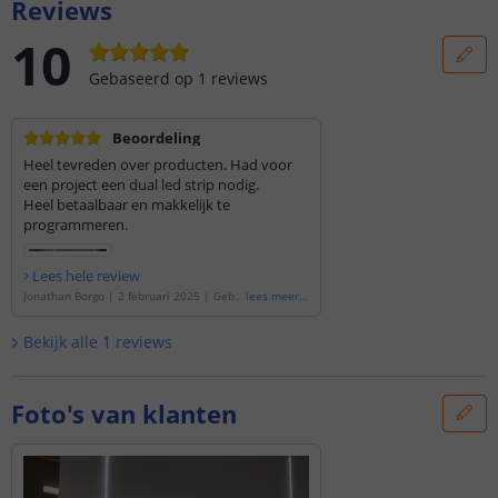
Reviews
10
Gebaseerd op
1
reviews
Beoordeling
Heel tevreden over producten. Had voor
een project een dual led strip nodig.
Heel betaalbaar en makkelijk te
programmeren.
Lees hele review
Jonathan Borgo
|
2 februari 2025
|
Geba
lees meer
...
seerd op de
'
5 meter Dual White led strip
voor buiten losse strip
'
Bekijk alle
1
reviews
Foto's van klanten