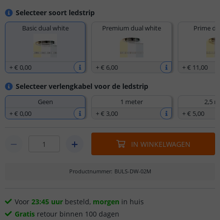
Selecteer soort ledstrip
Basic dual white
Premium dual white
Prime du
+
€ 0
,
00
+
€ 6
,
00
+
€ 11
,
00
Selecteer verlengkabel voor de ledstrip
Geen
1 meter
2,5 m
+
€ 0
,
00
+
€ 3
,
00
+
€ 5
,
00
IN WINKELWAGEN
Productnummer
:
BULS-DW-02M
Voor
23:45 uur
besteld,
morgen
in huis
Gratis
retour binnen 100 dagen