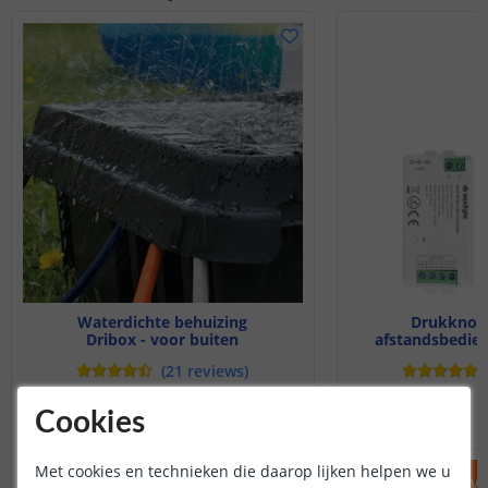
Waterdichte behuizing
Drukknop 
Dribox - voor buiten
afstandsbedien
(
21
reviews
)
25
,
95
Cookies
OP VOORRAAD
OP VOORRAAD
Met cookies en technieken die daarop lijken helpen we u
IN WINKELWAGEN
IN WINKELW