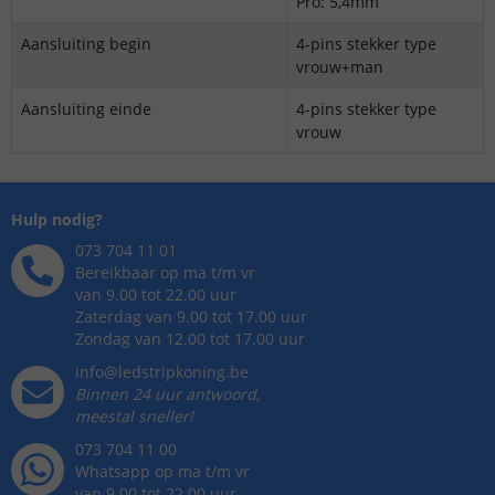
Pro: 5,4mm
Aansluiting begin
4-pins stekker type
vrouw+man
Aansluiting einde
4-pins stekker type
vrouw
Hulp nodig?
073 704 11 01
Bereikbaar op ma t/m vr
van 9.00 tot 22.00 uur
Zaterdag van 9.00 tot 17.00 uur
Zondag van 12.00 tot 17.00 uur
info@ledstripkoning.be
Binnen 24 uur antwoord,
meestal sneller!
073 704 11 00
Whatsapp op ma t/m vr
van 9.00 tot 22.00 uur