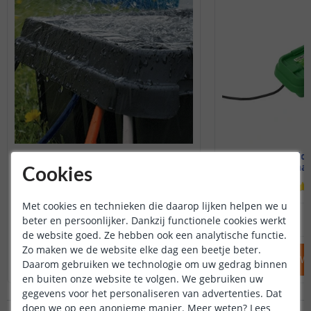
Waterdichte behuizing
Waterdich
Dribox - voor buiten
Klein formaat
Cookies
(
21
reviews
)
Met cookies en technieken die daarop lijken helpen we u
25
,
95
beter en persoonlijker. Dankzij functionele cookies werkt
OP VOORRAAD
OP VOORRAAD
de website goed. Ze hebben ook een analytische functie.
Zo maken we de website elke dag een beetje beter.
IN WINKELWAGEN
IN WINKELW
Daarom gebruiken we technologie om uw gedrag binnen
en buiten onze website te volgen. We gebruiken uw
gegevens voor het personaliseren van advertenties. Dat
doen we op een anonieme manier.
Meer weten?
Lees