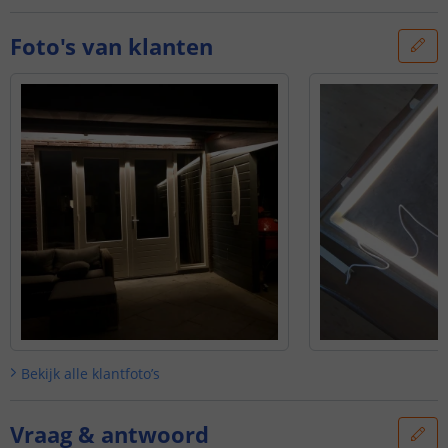
Foto's van klanten
Bekijk alle
klantfoto’s
Vraag & antwoord