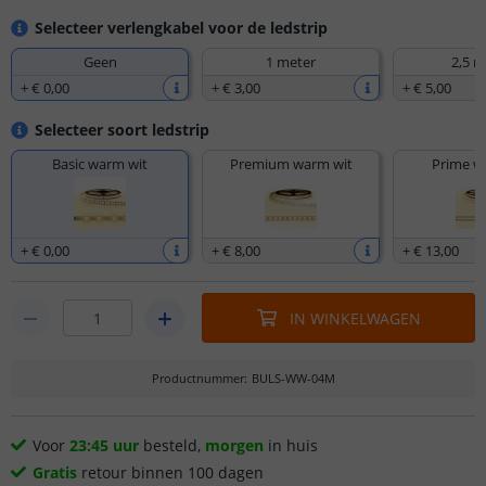
Selecteer verlengkabel voor de ledstrip
Geen
1 meter
2,5 m
+
€ 0
,
00
+
€ 3
,
00
+
€ 5
,
00
Selecteer soort ledstrip
Basic warm wit
Premium warm wit
Prime w
+
€ 0
,
00
+
€ 8
,
00
+
€ 13
,
00
IN WINKELWAGEN
Productnummer
:
BULS-WW-04M
Voor
23:45 uur
besteld,
morgen
in huis
Gratis
retour binnen 100 dagen