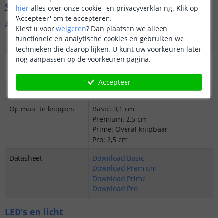
Specificaties
hier
alles over onze cookie- en privacyverklaring. Klik op
'Accepteer' om te accepteren.
Algemene kenmerken
Kiest u voor
weigeren
?
Dan plaatsen we alleen
functionele en analytische cookies en gebruiken we
Dimbaar
Ja
technieken die daarop lijken. U kunt uw voorkeuren later
nog aanpassen op de voorkeuren pagina.
3M plakstrip over de
Ja
gehele lengte
Accepteer
Garantie
5 jaar
Op maat te knippen
Basic: 3,1 cm
Premium: 2,5 cm
Prime: Overal knipbaar
Pro: 2,5 cm
Datasheet
Download Basic
Download Premium
Download Prime
Download Pro
LED's en licht