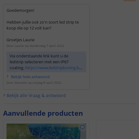
Goedemorgen!
Hebben jullie ook zo'n soort led strip te
koop die op 12 volt kan?
Groetjes Laurie
Door
Laurie
op
donderdag 7 april 2022
Via onderstaande link kunt u de
ledstrip selecteren met een IP67
coating.
https://www.ledstripkoning.be/
...
Bekijk
hele
antwoord
Door
Danielle
op
vrijdag 8 april 2022
Bekijk alle
Vraag & antwoord
Aanvullende producten