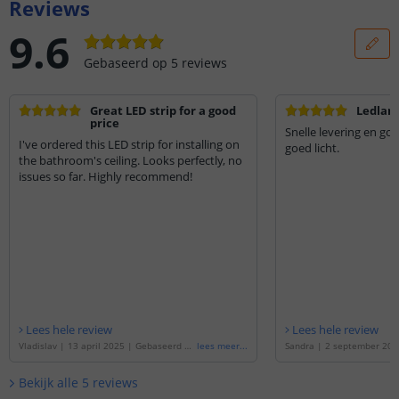
Reviews
9.6
Gebaseerd op
5
reviews
Great LED strip for a good
Ledlam
price
Snelle levering en go
I've ordered this LED strip for installing on
goed licht.
the bathroom's ceiling. Looks perfectly, no
issues so far. Highly recommend!
Lees hele review
Lees hele review
Vladislav
|
13 april 2025
|
Gebaseerd op
lees meer
...
Sandra
|
2 september 202
de
'
1 meter Warm Wit led strip voor buit
op de
'
1 meter Warm Wit le
en losse strip
'
uiten losse strip
'
Bekijk alle
5
reviews