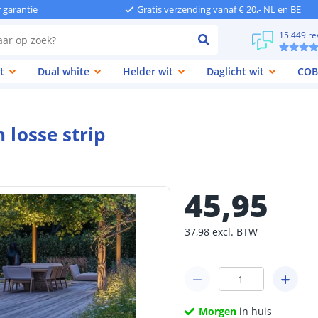
r garantie
Gratis verzending vanaf € 20,- NL en BE
15.449 re
t
Dual white
Helder wit
Daglicht wit
COB
 losse strip
45
,
95
37
,
98
excl.
BTW
Morgen
in huis