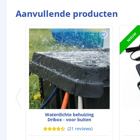
Aanvullende producten
NIEUW
Waterdichte behuizing
Dribox - voor buiten
(
21
reviews
)