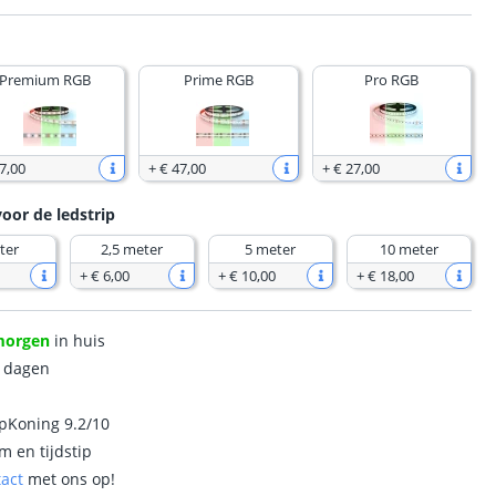
Premium RGB
Prime RGB
Pro RGB
7
,
00
+
€ 47
,
00
+
€ 27
,
00
voor de ledstrip
ter
2,5 meter
5 meter
10 meter
+
€ 6
,
00
+
€ 10
,
00
+
€ 18
,
00
morgen
in huis
0 dagen
ipKoning 9.2/10
m en tijdstip
tact
met ons op!