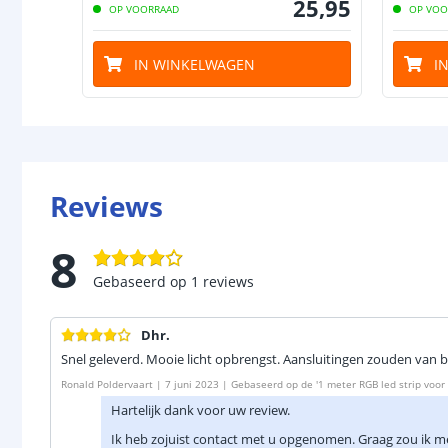
25
,
95
OP VOORRAAD
OP VOO
IN WINKELWAGEN
I
Reviews
8
Gebaseerd op
1
reviews
Dhr.
Snel geleverd. Mooie licht opbrengst. Aansluitingen zouden van b
Ronald Poldervaart
|
7 juni 2023
|
Gebaseerd op de
'
1 meter RGB led strip voor 
Hartelijk dank voor uw review.
Ik heb zojuist contact met u opgenomen. Graag zou ik m