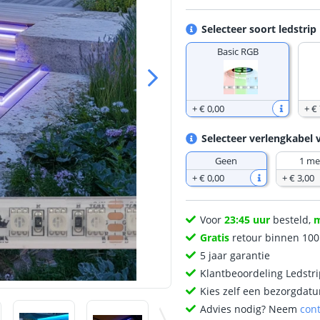
Selecteer soort ledstrip
Basic RGB
+
€ 0
,
00
+
€ 
Selecteer verlengkabel 
Geen
1 me
+
€ 0
,
00
+
€ 3
,
00
Voor
23:45 uur
besteld,
Gratis
retour binnen 10
5 jaar garantie
Klantbeoordeling Ledstr
Kies zelf een bezorgdatu
Advies nodig? Neem
con