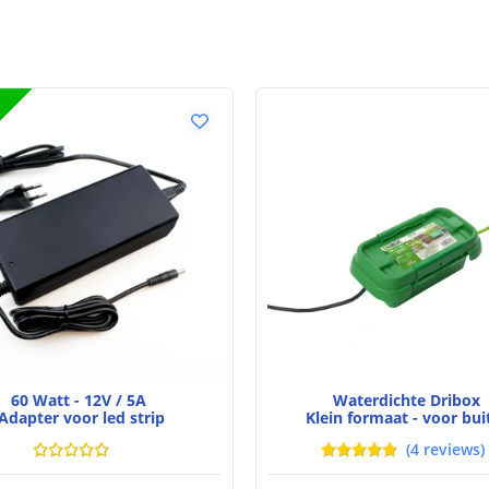
Stralingshoek
Kleur
Kleurtemperatu
CRI
Aantal brandu
Technische s
Lichtsterkte (
60 Watt - 12V / 5A
Waterdichte Dribox
Adapter voor led strip
Klein formaat - voor bui
(
4
reviews
)
Watt - vermog