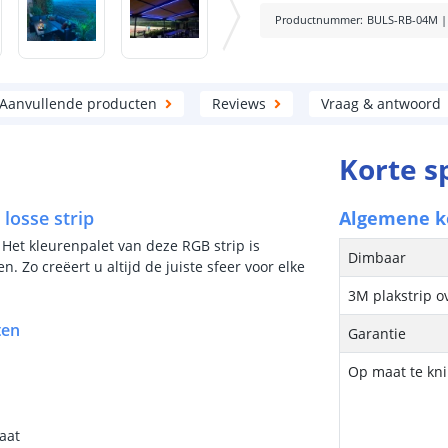
Productnummer
:
BULS-RB-04M
Aanvullende producten
Reviews
Vraag & antwoord
Korte s
 losse strip
Algemene 
. Het kleurenpalet van deze RGB strip is
Dimbaar
 Zo creëert u altijd de juiste sfeer voor elke
3M plakstrip o
ten
Garantie
Op maat te kn
aat