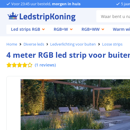
Voor 23:45 uur besteld,
morgen in huis
5 jaa
Led strips RGB
RGB+W
RGB+WW
Warm wi
Home
Diverse leds
Ledverlichting voor buiten
Losse strips
4 meter RGB led strip voor buiten
(
1
reviews
)