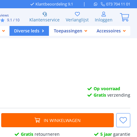
Klantbeoordeling 9.1
073 704 11 01
views
Klantenservice
Verlanglijst
Inloggen
9.1
/ 10
Diverse leds
Toepassingen
Accessoires
Op voorraad
Gratis
verzending
IN WINKELWAGEN
Gratis
retourneren
5 jaar
garantie