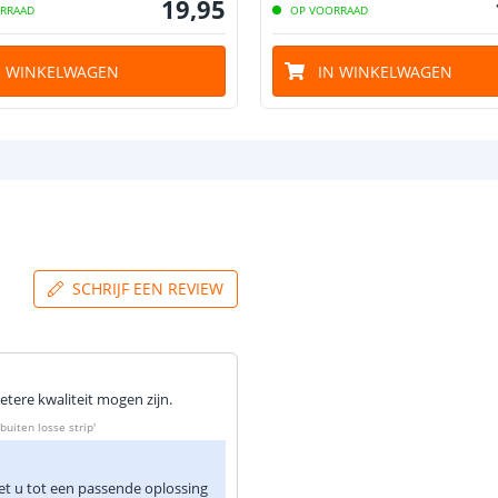
19
,
95
RRAAD
OP VOORRAAD
N WINKELWAGEN
IN WINKELWAGEN
Lumen per Wa
Watt per LED
SCHRIJF EEN REVIEW
Voltage (DC)
Strip eigen
etere kwaliteit mogen zijn.
Bescherming
buiten losse strip
'
Materiaal wate
bescherming (I
et u tot een passende oplossing