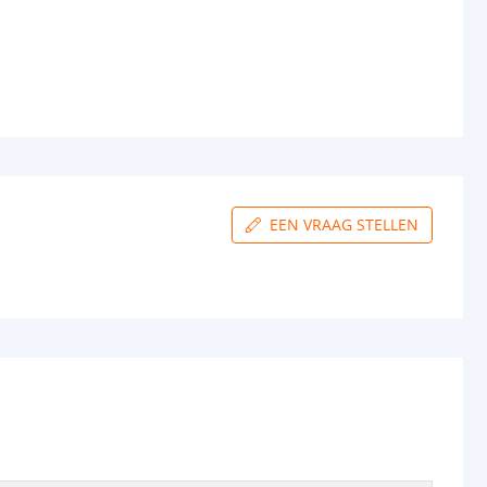
ur strip (PCB)
Wit
3M VHB
rip
12mm
Basic: 5,3mm
Premium 5,3mm
Prime: 5,5mm
Pro: 5,2mm
EEN VRAAG STELLEN
gin
4-pins stekker type vrouw+man
nde
4-pins stekker type vrouw