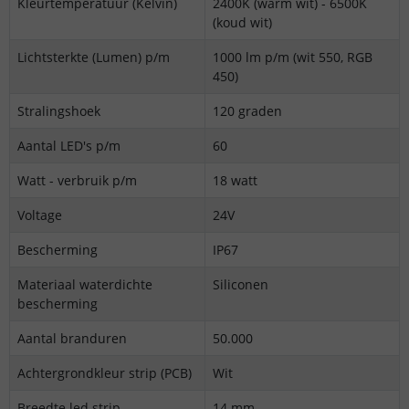
Kleurtemperatuur (Kelvin)
2400K (warm wit) - 6500K
(koud wit)
Lichtsterkte (Lumen) p/m
1000 lm p/m (wit 550, RGB
450)
Stralingshoek
120 graden
Aantal LED's p/m
60
Watt - verbruik p/m
18 watt
Voltage
24V
Bescherming
IP67
Materiaal waterdichte
Siliconen
bescherming
Aantal branduren
50.000
Achtergrondkleur strip (PCB)
Wit
Breedte led strip
14 mm