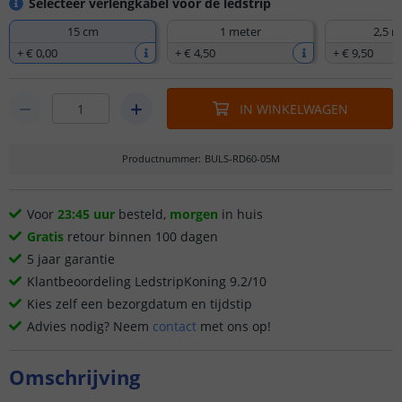
Selecteer verlengkabel voor de ledstrip
15 cm
1 meter
2,5 m
+
€ 0
,
00
+
€ 4
,
50
+
€ 9
,
50
IN WINKELWAGEN
Productnummer
:
BULS-RD60-05M
Voor
23:45 uur
besteld,
morgen
in huis
Gratis
retour binnen 100 dagen
5 jaar garantie
Klantbeoordeling LedstripKoning 9.2/10
Kies zelf een bezorgdatum en tijdstip
Advies nodig? Neem
contact
met ons op!
Omschrijving