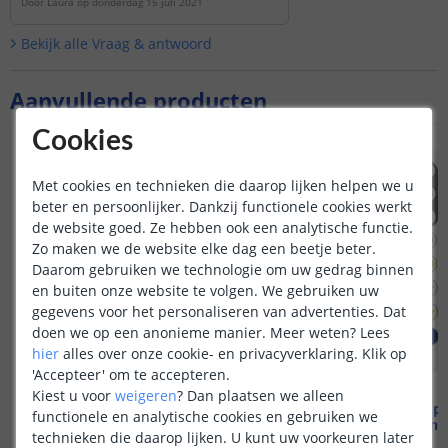
Door
Laura
op
donderdag 15 juli 2021
Bekijk alle
Vraag & antwoord
Aanvullende producten
Cookies
NIEUW
Met cookies en technieken die daarop lijken helpen we u
beter en persoonlijker. Dankzij functionele cookies werkt
de website goed. Ze hebben ook een analytische functie.
Zo maken we de website elke dag een beetje beter.
Daarom gebruiken we technologie om uw gedrag binnen
en buiten onze website te volgen. We gebruiken uw
gegevens voor het personaliseren van advertenties. Dat
doen we op een anonieme manier.
Meer weten?
Lees
hier
alles over onze cookie- en privacyverklaring. Klik op
'Accepteer' om te accepteren.
Kiest u voor
weigeren
?
Dan plaatsen we alleen
Waterdichte behuizing
24 knop
functionele en analytische cookies en gebruiken we
Dribox - voor buiten
RF afstand
technieken die daarop lijken. U kunt uw voorkeuren later