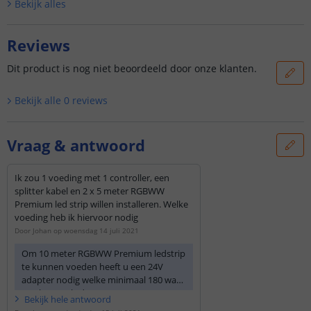
Bekijk alle
s
Reviews
Dit product is nog niet beoordeeld door onze klanten.
Bekijk alle
0
reviews
Vraag & antwoord
Ik zou 1 voeding met 1 controller, een
splitter kabel en 2 x 5 meter RGBWW
Premium led strip willen installeren. Welke
voeding heb ik hiervoor nodig
Door
Johan
op
woensdag 14 juli 2021
Om 10 meter RGBWW Premium ledstrip
te kunnen voeden heeft u een 24V
adapter nodig welke minimaal 180 watt
aan kan zoals de
240W - 24V / 10A
Bekijk
hele
antwoord
professionele voeding
.