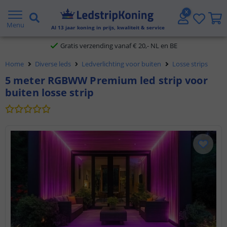
5 jaar garantie
Menu
Al
13
jaar koning in prijs, kwaliteit & service
Gratis verzending vanaf € 20,- NL en BE
Home
Diverse leds
Ledverlichting voor buiten
Losse strips
Klantbeoordeling 9.1
5 meter RGBWW Premium led strip voor
buiten losse strip
Voor 23:45 uur besteld,
morgen in huis