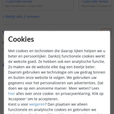
Lees hele review
Lees hele review
Bart Vanfleteren
|
4 april 2022
Martin Spel
|
6 maart 202
Bekijk alle
2
reviews
Vraag & antwoord
Cookies
Er is nog geen vraag gesteld over dit product.
Bekijk alle
Vraag & antwoord
Met cookies en technieken die daarop lijken helpen we u
beter en persoonlijker. Dankzij functionele cookies werkt
de website goed. Ze hebben ook een analytische functie.
Aanvullende producten
Zo maken we de website elke dag een beetje beter.
Daarom gebruiken we technologie om uw gedrag binnen
en buiten onze website te volgen. We gebruiken uw
gegevens voor het personaliseren van advertenties. Dat
doen we op een anonieme manier.
Meer weten?
Lees
hier
alles over onze cookie- en privacyverklaring. Klik op
'Accepteer' om te accepteren.
Kiest u voor
weigeren
?
Dan plaatsen we alleen
functionele en analytische cookies en gebruiken we