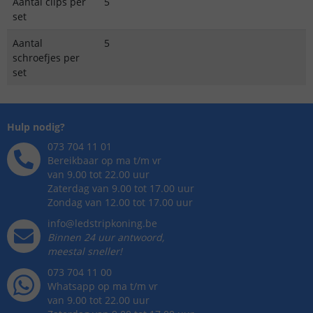
Aantal clips per
5
set
Aantal
5
schroefjes per
set
Hulp nodig?
073 704 11 01
Bereikbaar op ma t/m vr
van 9.00 tot 22.00 uur
Zaterdag van 9.00 tot 17.00 uur
Zondag van 12.00 tot 17.00 uur
info@ledstripkoning.be
Binnen 24 uur antwoord,
meestal sneller!
073 704 11 00
Whatsapp op ma t/m vr
van 9.00 tot 22.00 uur