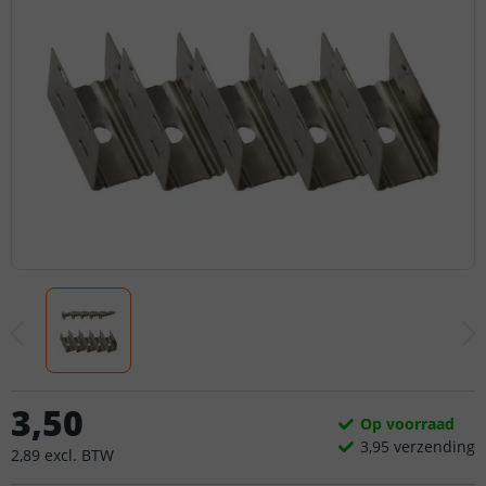
3
,
50
Op voorraad
3,
95
verzending
2
,
89
excl.
BTW