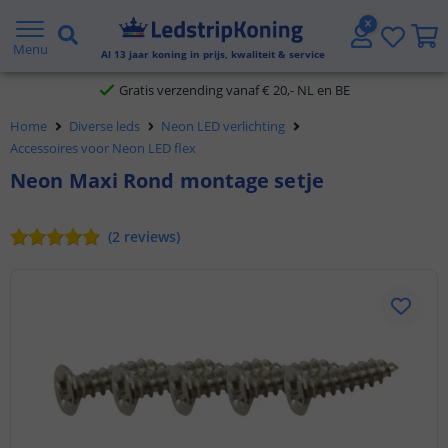
5 jaar garantie
Menu
Al
13
jaar koning in prijs, kwaliteit & service
Gratis verzending vanaf € 20,- NL en BE
Home
Diverse leds
Neon LED verlichting
Klantbeoordeling 9.1
Accessoires voor Neon LED flex
Neon Maxi Rond montage setje
Voor 23:45 uur besteld,
morgen in huis
(
2
reviews
)