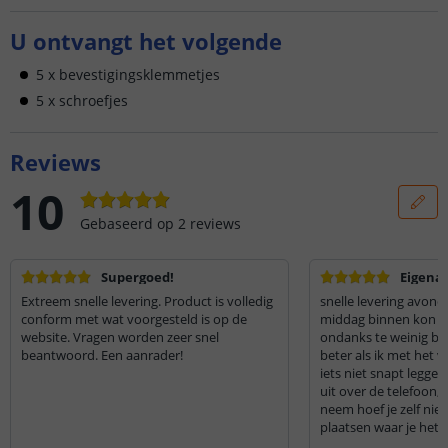
U ontvangt het volgende
5 x bevestigingsklemmetjes
5 x schroefjes
Reviews
10
Gebaseerd op
2
reviews
Supergoed!
Eigena
Extreem snelle levering. Product is volledig
snelle levering avond
conform met wat voorgesteld is op de
middag binnen kon g
website. Vragen worden zeer snel
ondanks te weinig bes
beantwoord. Een aanrader!
beter als ik met het v
iets niet snapt leggen
uit over de telefoon,A
neem hoef je zelf nie
plaatsen waar je het w