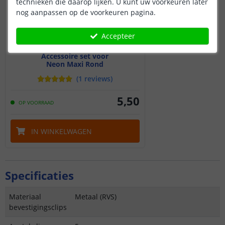
technieken die daarop lijken. U kunt uw voorkeuren later
nog aanpassen op de voorkeuren pagina.
Accepteer
Accessoire set voor
Neon Maxi Rond
(
1
reviews
)
5
,
50
OP VOORRAAD
IN WINKELWAGEN
Specificaties
Materiaal
Metaal (RVS)
bevestigingsclips