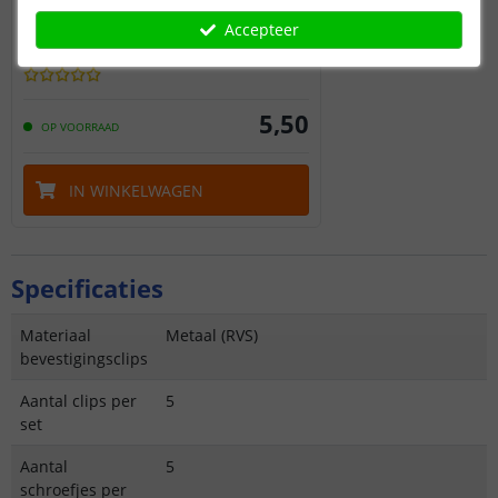
Accessoire set voor
Accepteer
Neon Midi Rond
5
,
50
OP VOORRAAD
IN WINKELWAGEN
Specificaties
Materiaal
Metaal (RVS)
bevestigingsclips
Aantal clips per
5
set
Aantal
5
schroefjes per