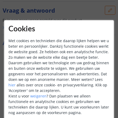
Vraag & antwoord
Er is nog geen vraag gesteld over dit product.
Bekijk alle
Vraag & antwoord
Cookies
Met cookies en technieken die daarop lijken helpen we u
Aanvullende producten
beter en persoonlijker. Dankzij functionele cookies werkt
de website goed. Ze hebben ook een analytische functie.
Zo maken we de website elke dag een beetje beter.
Daarom gebruiken we technologie om uw gedrag binnen
en buiten onze website te volgen. We gebruiken uw
gegevens voor het personaliseren van advertenties. Dat
doen we op een anonieme manier.
Meer weten?
Lees
hier
alles over onze cookie- en privacyverklaring. Klik op
'Accepteer' om te accepteren.
Kiest u voor
weigeren
?
Dan plaatsen we alleen
functionele en analytische cookies en gebruiken we
technieken die daarop lijken. U kunt uw voorkeuren later
nog aanpassen op de voorkeuren pagina.