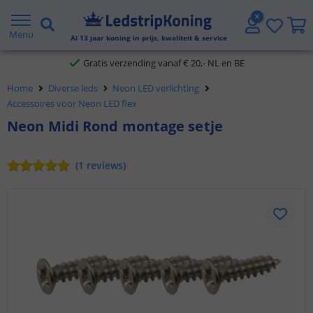
5 jaar garantie
Menu
Al
13
jaar koning in prijs, kwaliteit & service
Gratis verzending vanaf € 20,- NL en BE
Home
Diverse leds
Neon LED verlichting
Klantbeoordeling 9.1
Accessoires voor Neon LED flex
Neon Midi Rond montage setje
Voor 23:45 uur besteld,
morgen in huis
(
1
reviews
)