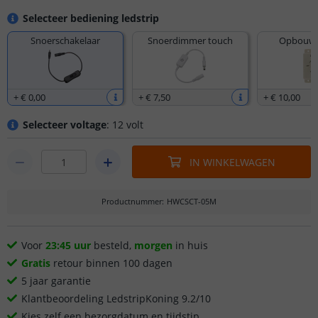
Selecteer bediening ledstrip
Snoerschakelaar
Snoerdimmer touch
Opbouw 
+
€ 0
,
00
+
€ 7
,
50
+
€ 10
,
00
Selecteer voltage
: 12 volt
IN WINKELWAGEN
Productnummer
:
HWCSCT-05M
Voor
23:45 uur
besteld,
morgen
in huis
Gratis
retour binnen 100 dagen
5 jaar garantie
Klantbeoordeling LedstripKoning 9.2/10
Kies zelf een bezorgdatum en tijdstip