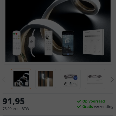
91
,
95
Op voorraad
Gratis
verzending
75
,
99
excl.
BTW