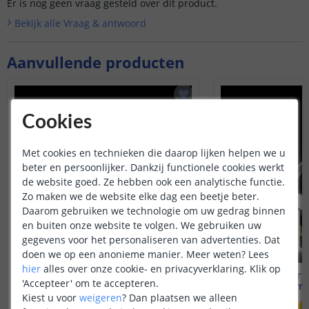
Er is nog geen vraag gesteld over dit product.
Bekijk alle
Vraag & antwoord
Aanvullende producten
Cookies
Met cookies en technieken die daarop lijken helpen we u
beter en persoonlijker. Dankzij functionele cookies werkt
de website goed. Ze hebben ook een analytische functie.
Zo maken we de website elke dag een beetje beter.
Daarom gebruiken we technologie om uw gedrag binnen
en buiten onze website te volgen. We gebruiken uw
gegevens voor het personaliseren van advertenties. Dat
doen we op een anonieme manier.
Meer weten?
Lees
hier
alles over onze cookie- en privacyverklaring. Klik op
1 meter Helder Wit
2 meter H
'Accepteer' om te accepteren.
Knip elke mm | Complete set
Knip elke mm 
Kiest u voor
weigeren
?
Dan plaatsen we alleen
(
2
reviews
)