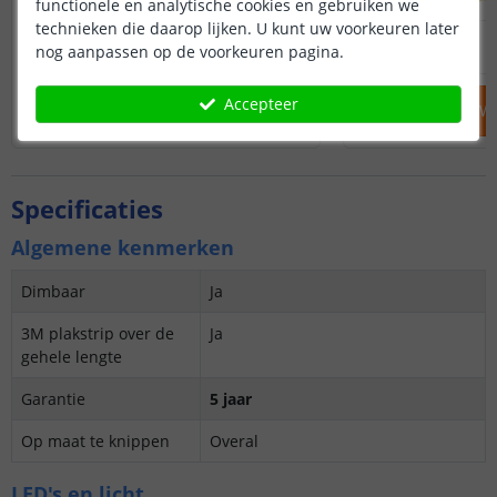
functionele en analytische cookies en gebruiken we
technieken die daarop lijken. U kunt uw voorkeuren later
26
,
95
OP VOORRAAD
OP VOORRAAD
nog aanpassen op de voorkeuren pagina.
Accepteer
IN WINKELWAGEN
IN WINKELW
Specificaties
Algemene kenmerken
Dimbaar
Ja
3M plakstrip over de
Ja
gehele lengte
Garantie
5 jaar
Op maat te knippen
Overal
LED's en licht