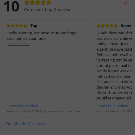
10
Gebaseerd op
2
reviews
Top
Boven 
Snelle levering, het product is van hoge
Ik heb deze verlicht
kwaliteit, een aanrader
oudere vitrine die ve
halogeenspotjes te u
eigentijdse eye catche
Behalve het resultaat
verrassing dat de set 
vooraf per e-mail to
zet de koper wat dat 
het verkeerde been.
Het advies een dimme
die van €15 met voor
die onthouden worden
gelukkig opgevolgd
blijkt voor thuisgebru
Lees hele review
Lees hele review
Ook de strip in een h
Anthony
|
22 juli 2025
|
Gebaseerd op d
lees meer
...
Gab
|
28 februari 2025
|
verrassend goed uit.
e
'
Ledstrip in profiel | 5 meter Helder wit
e
'
Ledstrip in profiel | 5 
Mijns inziens is de se
| overal knipbaar | complete set
'
| overal knipbaar | compl
Bekijk alle
2
reviews
een 100% aanrader.
Ik beveel hem van har