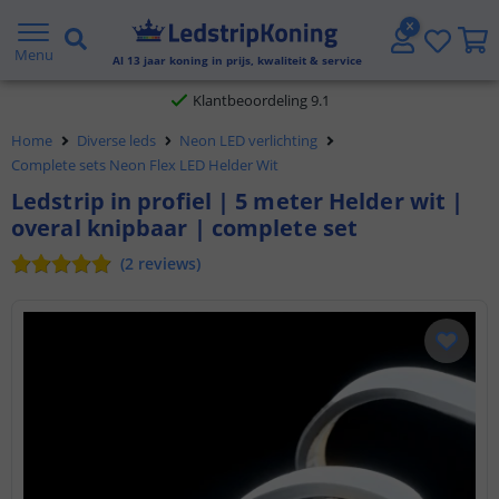
Gratis verzending vanaf € 20,- NL en BE
Menu
Al
13
jaar koning in prijs, kwaliteit & service
Klantbeoordeling 9.1
Home
Diverse leds
Neon LED verlichting
Voor 23:45 uur besteld,
morgen in huis
Complete sets Neon Flex LED Helder Wit
Ledstrip in profiel | 5 meter Helder wit |
overal knipbaar | complete set
(
2
reviews
)