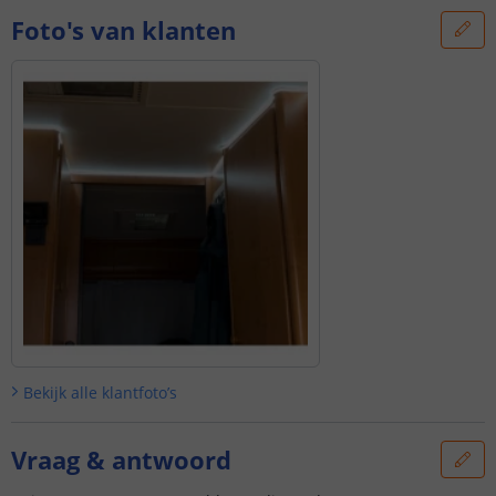
Foto's van klanten
Bekijk alle
klantfoto’s
Vraag & antwoord