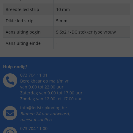
Breedte led strip
10 mm
Dikte led strip
5 mm
Aansluiting begin
5.5x2.1-DC stekker type vrouw
Aansluiting einde
-
Hulp nodig?
073 704 11 01
Bereikbaar op ma t/m vr
van 9.00 tot 22.00 uur
Zaterdag van 9.00 tot 17.00 uur
Zondag van 12.00 tot 17.00 uur
info@ledstripkoning.be
Binnen 24 uur antwoord,
meestal sneller!
073 704 11 00