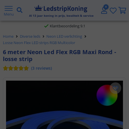
Gratis verzending vanaf € 20,- NL en BE
Menu
Al
13
jaar koning in prijs, kwaliteit & service
Klantbeoordeling 9.1
Home
Diverse leds
Neon LED verlichting
Voor 23:45 uur besteld,
morgen in huis
Losse Neon Flex LED strips RGB Multicolor
6 meter Neon Led Flex RGB Maxi Rond -
losse strip
(
3
reviews
)