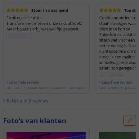
Stoer in onze gym!
Top stri
Strak egale lichtlijn,
Goede mooie ledstrip,
Transformeert meteen onze circuuthoek.
staan streepjes waar
Meer beugels erbij was wel fijn geweest
deze in te korten.
Enige kritiek is dat e
zitten wat voor een 
net te weinig is. Na c
klantenservice om dez
kreeg ik een mailtje m
winkelwagentje waar 
zaten, top geregeld! De
aan te passen qua kle
Lees hele review
Lees hele review
Luc Dierx
|
1 januari 2026
|
Gebaseerd o
lees meer
...
Lars Dudink
|
11 januari 
p de
'
10 meter Neon Led Flex RGB Maxi R
rd op de
'
1 meter Neon Le
ond - losse strip
'
i Rond - losse strip
'
Bekijk alle
3
reviews
Foto's van klanten