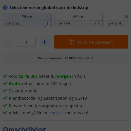
Selecteer verlengkabel voor de ledstrip
75 cm
150 cm
300
+
€ 0
,
00
+
€ 3
,
95
+
€ 6
,
95
IN WINKELWAGEN
Productnummer
:
NLRBST-MXRD06M
Voor
23:45 uur
besteld,
morgen
in huis
Gratis
retour binnen 100 dagen
5 jaar garantie
Klantbeoordeling LedstripKoning 9.2/10
Kies zelf een bezorgdatum en tijdstip
Advies nodig? Neem
contact
met ons op!
Omschrijving