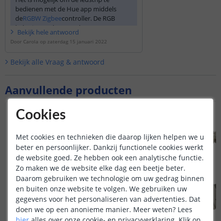
bedienen met de Hue app middels
de
RGBW Zigbee
controller. De RGB
ledstrip wordt aangesloten op RGB van
Bekijk
hele
antwoord
de Zigbee controller.
Door
Carola
op
zaterdag 15 januari 2022
Disclaimer: mogelijk werken niet alle
Bekijk alle
Vraag & antwoord
uitgebreide functies die de Hue-app
biedt met dit product. Basisfuncties
zoals aan- en uitzetten, dimmen,
Aanvullende producten
kleurbediening etc werken wel.
Cookies
Met cookies en technieken die daarop lijken helpen we u
beter en persoonlijker. Dankzij functionele cookies werkt
de website goed. Ze hebben ook een analytische functie.
Zo maken we de website elke dag een beetje beter.
Daarom gebruiken we technologie om uw gedrag binnen
en buiten onze website te volgen. We gebruiken uw
gegevens voor het personaliseren van advertenties. Dat
doen we op een anonieme manier.
Meer weten?
Lees
hier
alles over onze cookie- en privacyverklaring. Klik op