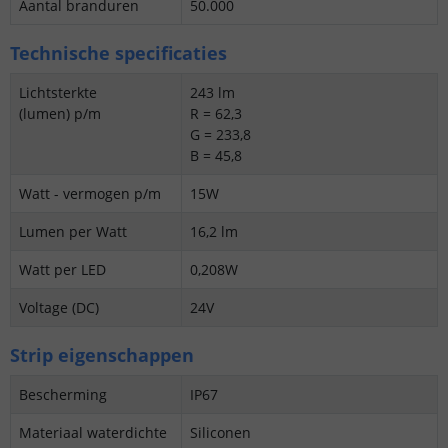
Aantal branduren
50.000
Technische specificaties
Lichtsterkte
243 lm
(lumen) p/m
R = 62,3
G = 233,8
B = 45,8
Watt - vermogen p/m
15W
Lumen per Watt
16,2 lm
Watt per LED
0,208W
Voltage (DC)
24V
Strip eigenschappen
Bescherming
IP67
Materiaal waterdichte
Siliconen