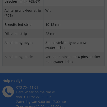
bescherming (IP65/67)
Achtergrondkleur strip
Wit
(PCB)
Breedte led strip
10-12 mm
Dikte led strip
22 mm
Aansluiting begin
3-pins stekker type vrouw
(waterdicht)
Aansluiting einde
Verloop 3-pins naar 4-pins stekker
man (waterdicht)
Hulp nodig?
073 704 11 01
Bereikbaar op ma t/m vr
van 9.00 tot 22.00 uur
Zaterdag van 9.00 tot 17.00 uur
Zondag van 12.00 tot 17.00 uur