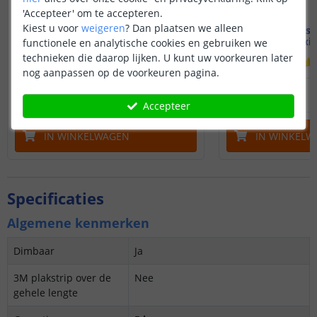
'Accepteer' om te accepteren.
Kiest u voor
weigeren
?
Dan plaatsen we alleen
Accessoire set voor
Montagese
Neon Maxi Rond
Maxi 
functionele en analytische cookies en gebruiken we
technieken die daarop lijken. U kunt uw voorkeuren later
(
1
reviews
)
nog aanpassen op de voorkeuren pagina.
5
,
50
OP VOORRAAD
OP VOORRAAD
Accepteer
IN WINKELWAGEN
IN WINKELW
Specificaties
Algemene kenmerken
Dimbaar
Ja
3M plakstrip over de
Nee
gehele lengte