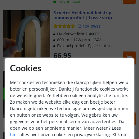
OP VOORRAAD
5 meter Helder wit ledstrip
inbouwprofiel | Losse strip
(
2
reviews
)
Helder wit licht | 4000K
800 lm | 12W p/m | 24V
Flexibel profiel | Egale lichtlijn
66
,
95
OP VOORRAAD
Cookies
7,5 meter Helder Wit
Knip elke mm | Losse strip
NIEUW
Met cookies en technieken die daarop lijken helpen we u
beter en persoonlijker. Dankzij functionele cookies werkt
Helder wit licht | 4000K
de website goed. Ze hebben ook een analytische functie.
593 lm | 11W p/m | 24V
Zo maken we de website elke dag een beetje beter.
Flexibel profiel | Egale lichtlijn
Daarom gebruiken we technologie om uw gedrag binnen
104
,
95
en buiten onze website te volgen. We gebruiken uw
gegevens voor het personaliseren van advertenties. Dat
OP VOORRAAD
doen we op een anonieme manier.
Meer weten?
Lees
7,5 meter Helder wit ledstrip
hier
alles over onze cookie- en privacyverklaring. Klik op