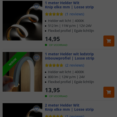
1 meter Helder Wit
Functioneel helder wit (4000K)
Knip elke mm | Losse strip
Mogelijkheid om in te korten
(
1
reviews
)
IP67 waterdichte coating voor buitengebruik
Helder wit licht | 4000K
512 lm | 11W p/m | 12V-24V
Flexibel profiel | Egale lichtlijn
14
,
95
OP VOORRAAD
1 meter Helder wit ledstrip
inbouwprofiel | Losse strip
NIEUW
(
2
reviews
)
Helder wit licht | 4000K
800 lm | 12W p/m | 24V
Flexibel profiel | Egale lichtlijn
13
,
95
OP VOORRAAD
2 meter Helder Wit
Knip elke mm | Losse strip
(
1
reviews
)