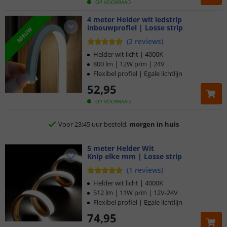
OP VOORRAAD
Klantbeoordeling 9.1
4 meter Helder wit ledstrip
inbouwprofiel | Losse strip
Voor 23:45 uur besteld,
morgen in huis
NIEUW
(
2
reviews
)
5 jaar garantie
Helder wit licht | 4000K
800 lm | 12W p/m | 24V
Flexibel profiel | Egale lichtlijn
Gratis
verzending vanaf € 20,-
52
,
95
Klantbeoordeling 9.1
OP VOORRAAD
Voor 23:45 uur besteld,
morgen in huis
5 meter Helder Wit
Knip elke mm | Losse strip
(
1
reviews
)
Helder wit licht | 4000K
512 lm | 11W p/m | 12V-24V
Flexibel profiel | Egale lichtlijn
74
,
95