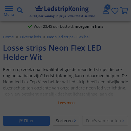
Klantbeoordeling 9.1
Menu
Al
13
jaar koning in prijs, kwaliteit & service
Voor 23:45 uur besteld,
morgen in huis
Home
Diverse leds
Neon led strips - Flexibel
Losse strips Neon Flex LED
Helder Wit
Bent u op zoek naar kwalitatief goede neon led strips die ook
nog betaalbaar zijn? LedstripKoning kan u daarmee helpen. De
Neon led flex Top View helder wit led strip heeft een afwijkende
eigenschap ten opzichte van onze andere neon led verlichting.
Top View betekent namelijk dat het lichtschijnsel aan de
bovenkant van ledstrip zit.
Lees meer
Flexibele neon led slang
Varianten Top View en Midi recht
Filter
Sorteren
Foto's van klanten
1 t/m 10 meter - losse strip