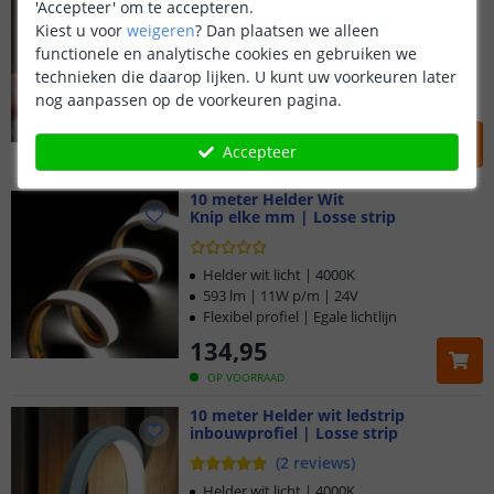
inbouwprofiel | Losse strip
'Accepteer' om te accepteren.
Kiest u voor
weigeren
?
Dan plaatsen we alleen
(
2
reviews
)
functionele en analytische cookies en gebruiken we
Helder wit licht | 4000K
technieken die daarop lijken. U kunt uw voorkeuren later
800 lm | 12W p/m | 24V
nog aanpassen op de voorkeuren pagina.
Flexibel profiel | Egale lichtlijn
99
,
95
Accepteer
OP VOORRAAD
10 meter Helder Wit
Knip elke mm | Losse strip
Helder wit licht | 4000K
593 lm | 11W p/m | 24V
Flexibel profiel | Egale lichtlijn
134
,
95
OP VOORRAAD
10 meter Helder wit ledstrip
inbouwprofiel | Losse strip
(
2
reviews
)
Helder wit licht | 4000K