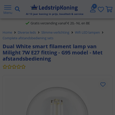
5 jaar garantie
Menu
Al
13
jaar koning in prijs, kwaliteit & service
Gratis verzending vanaf € 20,- NL en BE
Home
Diverse leds
Slimme verlichting
Wifi LED lampen
Klantbeoordeling 9.1
Complete afstandsbediening sets
Dual White smart filament lamp van
Voor 23:45 uur besteld,
morgen in huis
Milight 7W E27 fitting - G95 model - Met
afstandsbediening