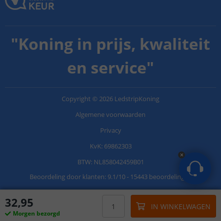
"
Koning in prijs, kwaliteit
en service
"
Copyright
©
2026
LedstripKoning
Algemene voorwaarden
Privacy
KvK: 69862303
BTW: NL858042459B01
Beoordeling door klanten:
9.1
/
10
-
15443 beoordelingen
32
,
95
IN WINKELWAGEN
Morgen bezorgd