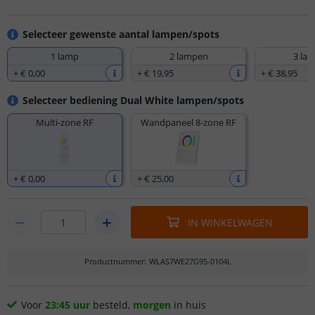
Selecteer gewenste aantal lampen/spots
1 lamp
2 lampen
3 la
+
€ 0
,
00
+
€ 19
,
95
+
€ 38
,
95
Selecteer bediening Dual White lampen/spots
Multi-zone RF
Wandpaneel 8-zone RF
+
€ 0
,
00
+
€ 25
,
00
IN WINKELWAGEN
Productnummer
:
WLAS7WE27G95-0104L
Voor
23:45 uur
besteld,
morgen
in huis