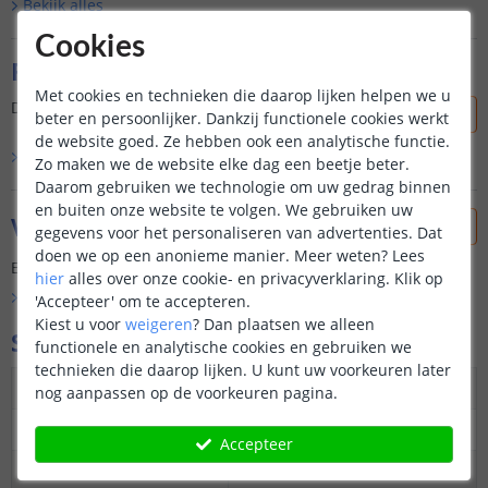
Bekijk alle
s
Cookies
Reviews
Met cookies en technieken die daarop lijken helpen we u
Dit product is nog niet beoordeeld door onze klanten.
beter en persoonlijker. Dankzij functionele cookies werkt
de website goed. Ze hebben ook een analytische functie.
Bekijk alle
0
reviews
Zo maken we de website elke dag een beetje beter.
Daarom gebruiken we technologie om uw gedrag binnen
en buiten onze website te volgen. We gebruiken uw
Vraag & antwoord
gegevens voor het personaliseren van advertenties. Dat
doen we op een anonieme manier.
Meer weten?
Lees
Er is nog geen vraag gesteld over dit product.
hier
alles over onze cookie- en privacyverklaring. Klik op
Bekijk alle
Vraag & antwoord
'Accepteer' om te accepteren.
Kiest u voor
weigeren
?
Dan plaatsen we alleen
Specificaties
functionele en analytische cookies en gebruiken we
technieken die daarop lijken. U kunt uw voorkeuren later
Kleur
Dual White: warm en koud wit
nog aanpassen op de voorkeuren pagina.
Maximaal verbruik
7 Watt
Accepteer
Vergelijkbaar met
Gloeilamp 50 watt