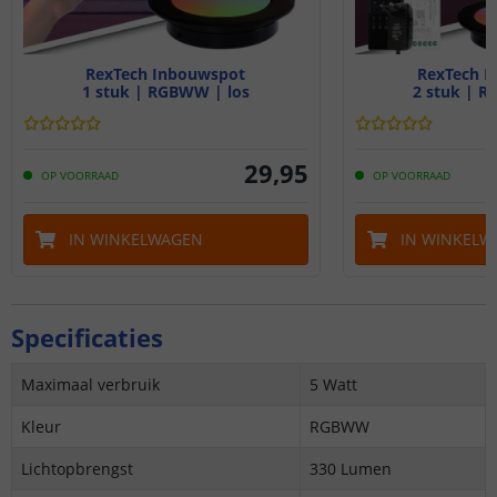
RexTech Inbouwspot
RexTech I
1 stuk | RGBWW | los
2 stuk | R
29
,
95
OP VOORRAAD
OP VOORRAAD
IN WINKELWAGEN
IN WINKELW
Specificaties
Maximaal verbruik
5 Watt
Kleur
RGBWW
Lichtopbrengst
330 Lumen