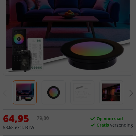
64
,
95
79
,
80
Op voorraad
Gratis
verzending
53
,
68
excl.
BTW