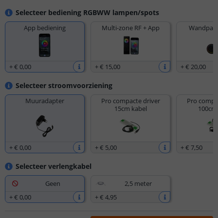
Selecteer bediening RGBWW lampen/spots
App bediening
Multi-zone RF + App
Wandpane
+
€ 0
,
00
+
€ 15
,
00
+
€ 20
,
00
Selecteer stroomvoorziening
Muuradapter
Pro compacte driver
Pro compac
15cm kabel
100cm 
+
€ 0
,
00
+
€ 5
,
00
+
€ 7
,
50
Selecteer verlengkabel
Geen
2,5 meter
+
€ 0
,
00
+
€ 4
,
95