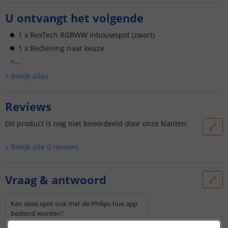
U ontvangt het volgende
1 x RexTech RGBWW inbouwspot (zwart)
1 x Bediening naar keuze
<...
Bekijk alle
s
Reviews
Dit product is nog niet beoordeeld door onze klanten.
Bekijk alle
0
reviews
Vraag & antwoord
Kan deze spot ook met de Philips hue app
bediend worden?
Door
Patrick
op
zondag 19 oktober 2025