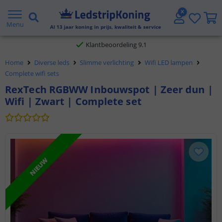
Gratis verzending vanaf € 20,- NL en BE
Menu
Al
13
jaar koning in prijs, kwaliteit & service
Klantbeoordeling 9.1
Home
Diverse leds
Slimme verlichting
Wifi LED lampen
Voor 23:45 uur besteld,
morgen in huis
Complete wifi sets
RexTech RGBWW Inbouwspot | Zeer dun |
Wifi | Zwart | Complete set
NIEUW