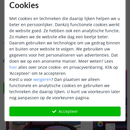
Cookies
Nee helaas is dit niet mogelijk, onze
Zigbee spots kunnen wel gekoppeld
worden als u een Hue Bridge heeft.
Met cookies en technieken die daarop lijken helpen we u
beter en persoonlijker. Dankzij functionele cookies werkt
Bekijk
hele
antwoord
de website goed. Ze hebben ook een analytische functie.
Door
Sharona
op
maandag 20 oktober 2025
Zo maken we de website elke dag een beetje beter.
Daarom gebruiken we technologie om uw gedrag binnen
Bekijk alle
Vraag & antwoord
en buiten onze website te volgen. We gebruiken uw
gegevens voor het personaliseren van advertenties. Dat
Aanvullende producten
doen we op een anonieme manier.
Meer weten?
Lees
hier
alles over onze cookie- en privacyverklaring. Klik op
VOORDEELSET
'Accepteer' om te accepteren.
NIEUW
Kiest u voor
weigeren
?
Dan plaatsen we alleen
functionele en analytische cookies en gebruiken we
technieken die daarop lijken. U kunt uw voorkeuren later
nog aanpassen op de voorkeuren pagina.
Accepteer