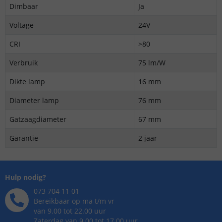
Dimbaar
Ja
Voltage
24V
CRI
>80
Verbruik
75 lm/W
Dikte lamp
16 mm
Diameter lamp
76 mm
Gatzaagdiameter
67 mm
Garantie
2 jaar
Hulp nodig?
073 704 11 01
Bereikbaar op ma t/m vr
van 9.00 tot 22.00 uur
Zaterdag van 9.00 tot 17.00 uur